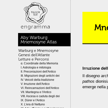
Mne
Aby Warburg
Mnemosyne Atlas
Warburg e Mnemosyne
Genesi dell'Atlante
Letture e Percorsi
α. Coordinate della Memoria
I. Astrologia e mitologia
Irruzione del
II. Preconiazioni dell'Antico
Il disegno arch
III. Migrazioni degli antichi dei
IV. Veicoli della tradizione
pathos
dionisi
V. Irruzione dell'Antico
emerge nella p
VI. Reincarnazioni dell'Antico
VII. Mantegna e l'Antico
VIII. Ascesa e caduta degli dei
IX. Dürer e l'Antico
X. L'era di Nettuno