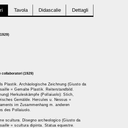
ri
Tavola
Didascalie
Dettagli
(1929)
 collaboratori (1929)
als Plastik. Archäologische Zeichnung (Giusto da
saille = Gemalte Plastik. Reiterstandbild.
ng) Herkuleskämpfe (Pollaiuolo): Stich,
arisches Gemälde. Hercules u. Nessus =
raments im Zusammenhang m. anderen
s des Pollaiuolo.
ome scultura. Disegno archeologico (Giusto da
saille
= scultura dipinta. Statua equestre.