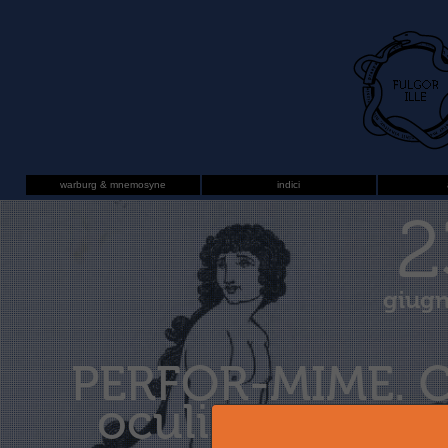
warburg & mnemosyne
indici
2
giug
PERFOR-MIME. 
oculis eorum q