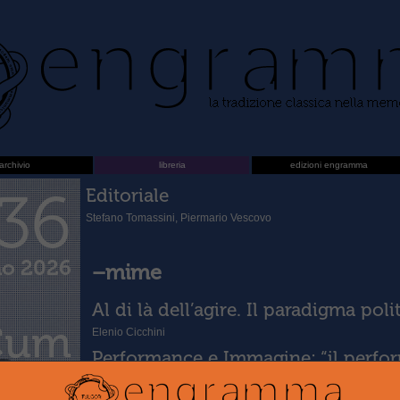
archivio
libreria
edizioni engramma
36
Editoriale
Stefano Tomassini, Piermario Vescovo
no 2026
–mime
Al di là dell’agire. Il paradigma pol
Cum
Elenio Cicchini
Performance e Immagine: “il perfo
uasi
(con Amleto)