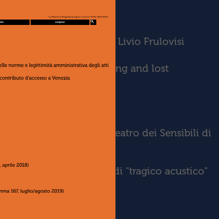
medie veneziane di Tito Livio Frulovisi
n libretto as archi-writing and lost
piccolo schermo
 Il medium averbale nel Teatro dei Sensibili di
 una nota sulla nozione di "tragico acustico"