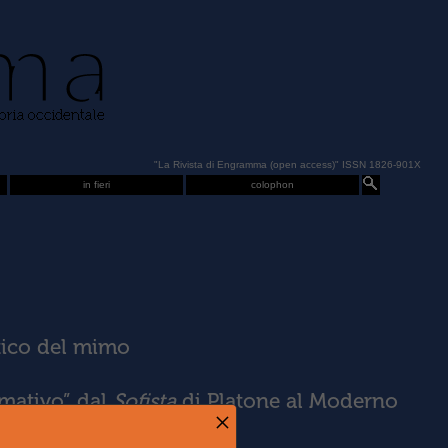
"La Rivista di Engramma (open access)" ISSN 1826-901X
in fieri
colophon
itico del mimo
rmativo” dal
Sofista
di Platone al Moderno
×