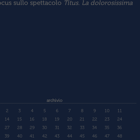
cus sullo spettacolo
Titus. La dolorosissima
archivio
2
3
4
5
6
7
8
9
10
11
14
15
16
18
19
20
21
22
23
24
27
28
29
30
31
32
33
34
35
36
39
40
41
42
43
44
45
46
47
48