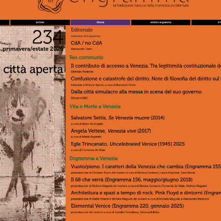
ntur
Massimo Stella
“Quasi verba visibilia”. Cinque note
Piermario Vescovo
Rappresentare “senza sòno”. Le com
Antonella Ferro
A Dissolution of Meaning. Remarks o
pantomime
Stefano Tomassini
Jacques Lecoq, pantomime per il 
Cecilia Carponi
Sub verborum tegmine vera latent
.
Ceronetti
Marika Zammarchi
Per vedere bisogna saper ascoltare:
Enrico Pitozzi
Perfor–