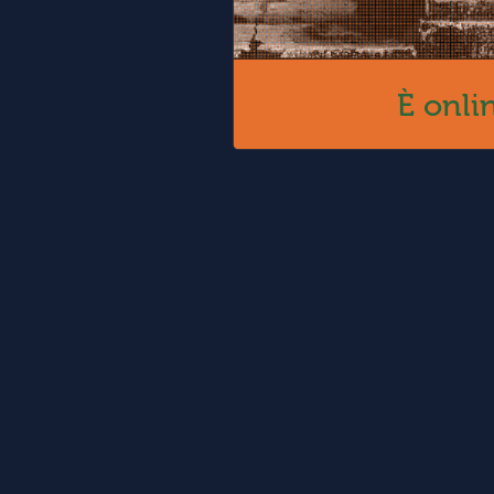
È onli