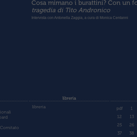
Cosa mimano i burattini? Con un fo
tragedia di Tito Andronico
Intervista con Antonella Zaggia, a cura di Monica Centanni
libreria
libreria
pdf
1
ionali
12
13
oard
25
26
 Comitato
37
38