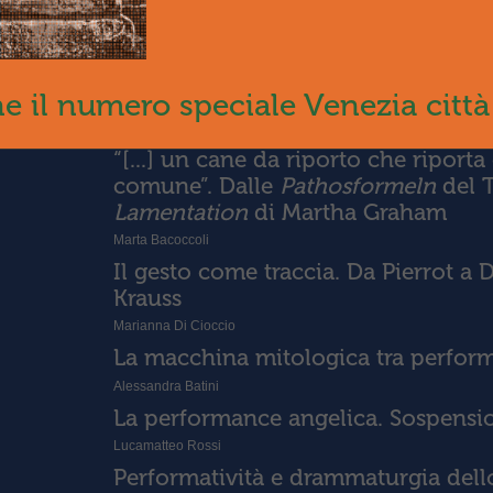
Visioni libere. Visual Vernacular e m
Tea Bernardi
I misteri del Rasa. Sulla maestria
ne il numero speciale Venezia città
Dario Tomasello
“[...] un cane da riporto che ripor
comune”. Dalle
Pathosformeln
del T
Lamentation
di Martha Graham
Marta Bacoccoli
Il gesto come traccia. Da Pierrot a 
Krauss
Marianna Di Cioccio
La macchina mitologica tra perfor
Alessandra Batini
La performance angelica. Sospension
Lucamatteo Rossi
Performatività e drammaturgia dell