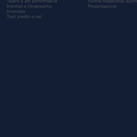
Teatro e arti performative
norme redazionali autor
Internet e Umanesimo
Presentazione
Interviste
Testi inediti e rari