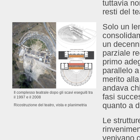
tuttavia no
resti del te
Solo un le
consolidam
un decenni
parziale re
primo adeg
parallelo 
merito alla
andava ch
Il complesso teatrale dopo gli scavi eseguiti tra
fasi succes
il 1997 e il 2008
quanto a d
Ricostruzione del teatro, vista e planimetria
Le struttu
rinvenimen
venivano c