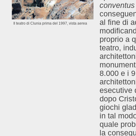
conventus 
conseguent
al fine di
Il teatro di Clunia prima del 1997, vista aerea
modificand
proprio a 
teatro, in
architetton
monumental
8.000 e i 
architetton
esecutive d
dopo Crist
giochi glad
in tal modo
quale prob
la consegu