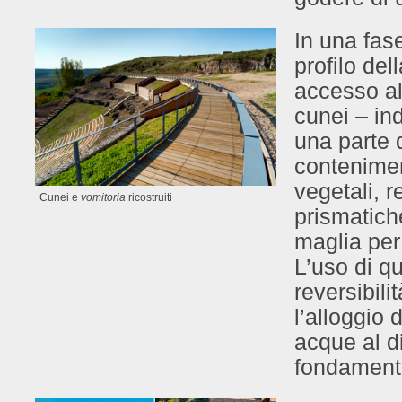
In una fase
profilo del
accesso a
cunei – ind
una parte d
conteniment
vegetali, r
Cunei e
vomitoria
ricostruiti
prismatiche
maglia per
L’uso di q
reversibili
l’alloggio 
acque al d
fondamenta