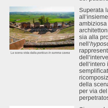
Superata la
all’insiem
ambiziosa 
architetto
sia alla pr
nell’
hypos
rappresent
La scena vista dalla
porticus in summa cavea
dell’interv
dell’intero
semplifica
ricomposiz
della scena
per via de
perpetratos