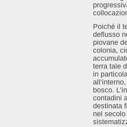
progressiv
collocazion
Poiché il t
deflusso ne
piovane del
colonia, ci
accumulato
terra tale 
in particol
all’interno
bosco. L’in
contadini 
destinata 
nel secolo
sistematiz