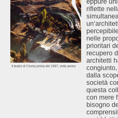
eppure uni
riflette n
simultanea
un’archite
percepibile
nelle prop
prioritari d
recupero de
architetti 
congiunto, 
Il teatro di Clunia prima del 1997, vista aerea
dalla scope
società co
questa col
con mere f
bisogno de
comprensib