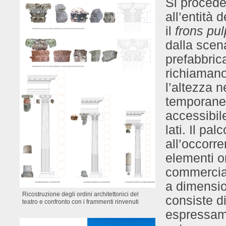
Si procede 
all’entità 
il
frons pulp
dalla scena
prefabbrica
richiamano
l’altezza 
temporaneo
accessibil
lati. Il pa
all’occorre
elementi o
commercial
a dimension
Ricostruzione degli ordini architettonici del
consiste di
teatro e confronto con i frammenti rinvenuti
espressame