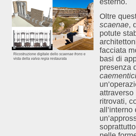
esterno.
Oltre ques
scaenae
, 
potute stab
architetto
facciata m
Ricostruzione digitale dello
scaenae frons
e
basi di ap
vista della
valva regia
restaurata
presenza d
caementic
un’operazi
attraverso 
ritrovati, 
all’intern
un’appross
soprattutto
nelle forme