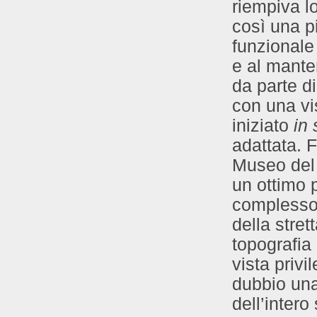
riempiva l
così una pi
funzionale
e al mante
da parte d
con una vis
iniziato
in
adattata. 
Museo del 
un ottimo p
complesso 
della stret
topografia
vista priv
dubbio una
dell’intero