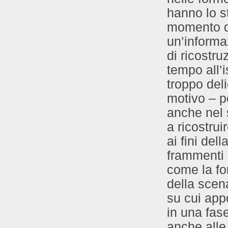
hanno lo s
momento de
un’informaz
di ricostru
tempo all’i
troppo deli
motivo – 
anche nel s
a ricostru
ai fini del
frammenti d
come la fo
della scena
su cui app
in una fas
anche alle