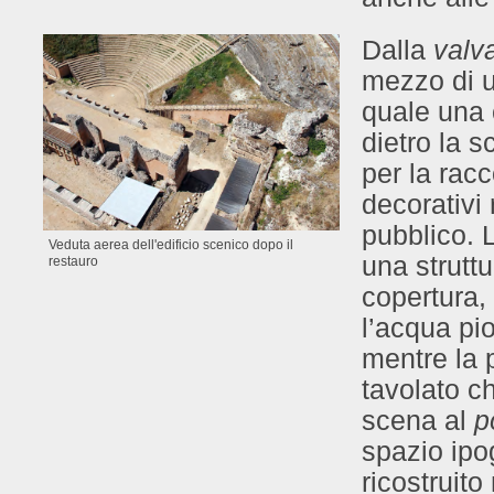
Dalla
valv
mezzo di un
quale una 
dietro la 
per la rac
decorativi 
pubblico. 
Veduta aerea dell'edificio scenico dopo il
una struttu
restauro
copertura, 
l’acqua pi
mentre la 
tavolato ch
scena al
p
spazio ipog
ricostruito