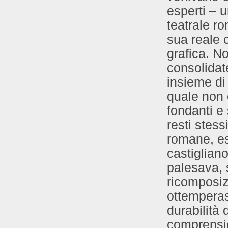
esperti – u
teatrale r
sua reale 
grafica. No
consolidat
insieme di d
quale non 
fondanti e
resti stess
romane, es
castiglian
palesava, 
ricomposiz
ottemperas
durabilità 
comprension