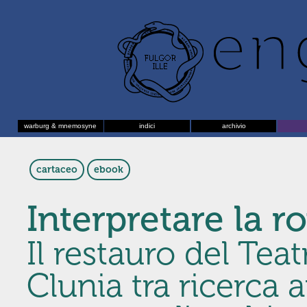
warburg & mnemosyne
indici
archivio
cartaceo
ebook
Interpretare la r
Il restauro del Te
Clunia tra ricerca 