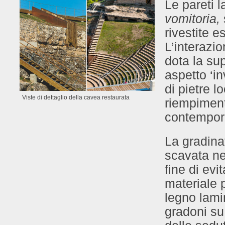
Le pareti l
vomitoria,
rivestite 
L’interazio
dota la sup
aspetto ‘i
di pietre l
Viste di dettaglio della cavea restaurata
riempiment
contempora
La gradinat
scavata ne
fine di evi
materiale 
legno lami
gradoni su 