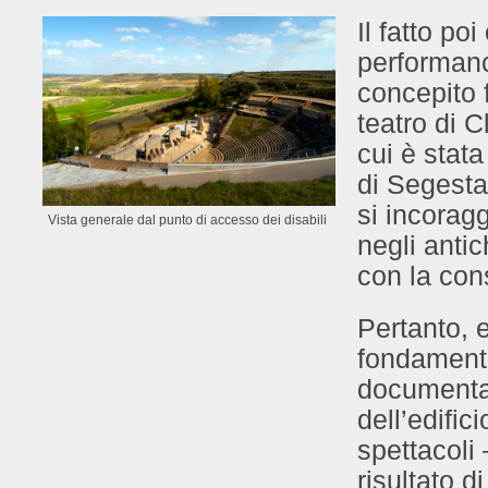
Il fatto po
performanc
concepito f
teatro di C
cui è stat
di Segesta
si incorag
Vista generale dal punto di accesso dei disabili
negli antic
con la con
Pertanto, e
fondamental
documental
dell’edifi
spettacoli
risultato di