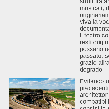
struttura 
musicali, d
originaria
viva la voc
documentale
il teatro c
resti origi
possano ra
passato, s
grazie all
degrado.
Evitando u
precedenti,
architettoni
compatibil
consistita 