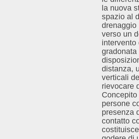
la nuova s
spazio al d
drenaggio 
verso un d
intervento
gradonata i
disposizio
distanza, 
verticali d
rievocare 
Concepito 
persone co
presenza d
contatto co
costituisce
godere di u