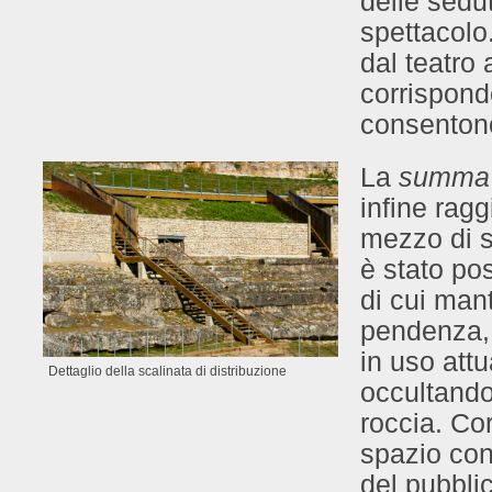
delle sedut
spettacolo
dal teatro
corrisponde
consentono
La
summa
infine ragg
mezzo di s
è stato pos
di cui man
pendenza, 
in uso at
Dettaglio della scalinata di distribuzione
occultando 
roccia. Cor
spazio con
del pubbli