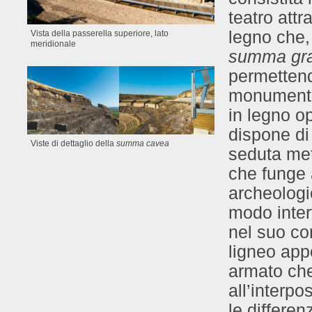
teatro att
legno che,
Vista della passerella superiore, lato
meridionale
summa gra
permettend
monumento 
in legno o
dispone di 
Viste di dettaglio della
summa cavea
seduta met
che funge 
archeologic
modo inter
nel suo co
ligneo app
armato che,
all’interpo
le differen