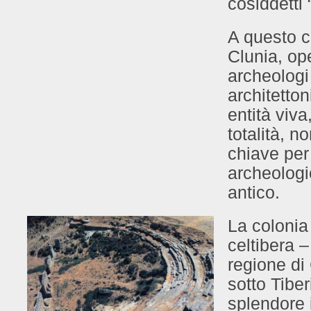
cosiddetti “
A questo co
Clunia, ope
archeologi 
architetto
entità viv
totalità, 
chiave per
archeologi
antico.
La coloni
celtibera –
regione di
sotto Tibe
splendore 