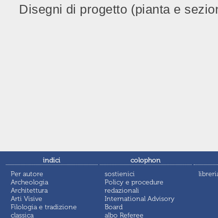
Disegni di progetto (pianta e sezion
indici
colophon
Per autore
sostienici
libreri
Archeologia
Policy e procedure
Architettura
redazionali
Arti Visive
International Advisory
Filologia e tradizione
Board
classica
albo Referee