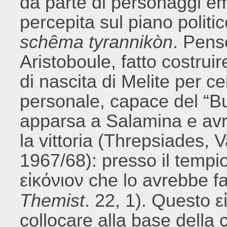
da parte di personaggi e
percepita sul piano polit
schêma tyrannikòn
. Pens
Aristoboule, fatto costru
di nascita di Melite per c
personale, capace del “B
apparsa a Salamina e avre
la vittoria (Threpsiades,
1967/68): presso il tempio
εἰκόνιον che lo avrebbe fa
Themist
. 22, 1). Questo 
collocare alla base della