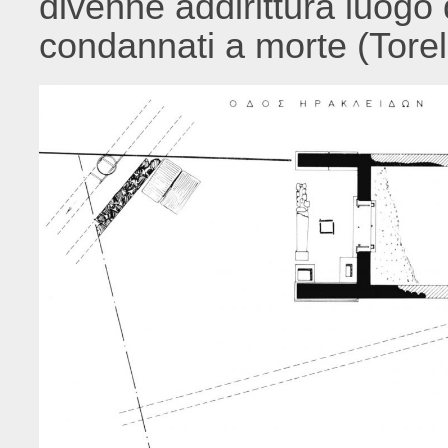
divenne addirittura luogo 
condannati a morte (Torell