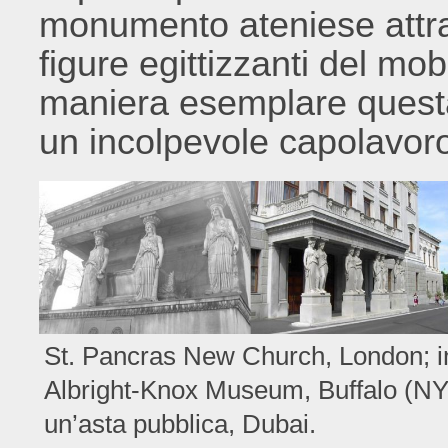
monumento ateniese attra
figure egittizzanti del mo
maniera esemplare questa 
un incolpevole capolavoro 
St. Pancras New Church, London; in
Albright-Knox Museum, Buffalo (NY);
un’asta pubblica, Dubai.