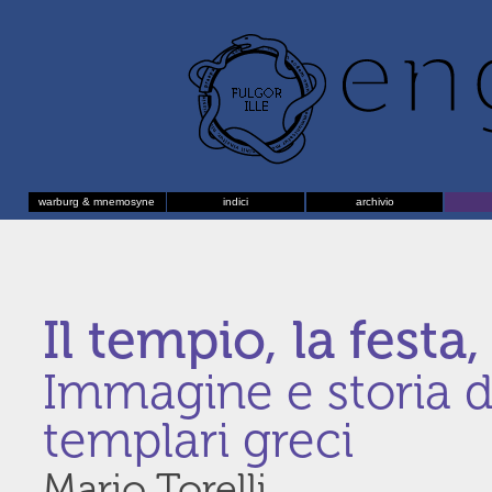
warburg & mnemosyne
indici
archivio
Il tempio, la festa,
Immagine e storia de
templari greci
Mario Torelli