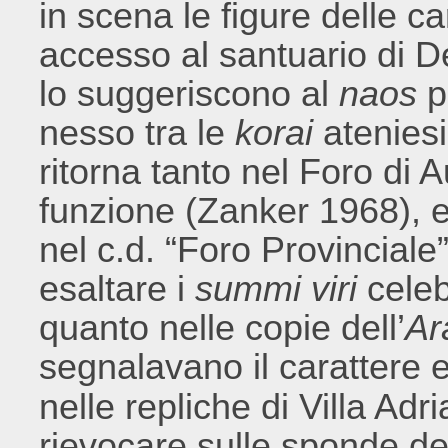
in scena le figure delle ca
accesso al santuario di 
lo suggeriscono al
naos
pi
nesso tra le
korai
atenies
ritorna tanto nel Foro di 
funzione (Zanker 1968), e
nel c.d. “Foro Provinciale
esaltare i
summi viri
celebr
quanto nelle copie dell’
Ar
segnalavano il carattere e
nelle repliche di Villa Adr
rievocare sulle sponde del