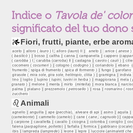
Indice
o
Tavola de' color
significato del tuo dono
Fiori, f
rutti, piante, erbe aro
aceto
|
alloro (
lauro
) I
;
alloro (
lauro
) II
|
aneto
|
anice (
anese
)
(
basilicò
)
|
bosso
|
caltha
|
canna
|
campanella
|
cappero (
cappar
(
carobba
) I
;
carubba (
carroba
) II
|
castagna
|
cavolo (
cauli
)
|
cili
cocomero (
cocumeri
)
|
cotogno (
codogno
)
|
coriandolo
|
ebano
(
frumento
;
spiga di frumento (
spica di formento
)
|
fungo
|
garofano
girasole (
mira sole, gira sole, helitropio, clitia
)
|
gramigna
|
indivia
lino
|
loglio
|
lupino (
lupini, luvini in herba
)
|
maggiorana
|
mela (
granato
)
|
melone
|
menta
|
mirto
(
mirtella
)
|
mora bianca
|
narciso
palma
|
platano
|
prezzemolo (
petrosello
)
|
rosa
|
rosmarino (
ros
zucchero
Animali
agnello
|
anguilla
|
ape (
pecchia
),
alveare di api
|
asino
|
aquila
|
(
cameleonte
)
|
cammello (
camelo
)
|
cane (
cane
,
cagnuolo
) |
cappa,
|
carpione
|
cavalletta
|
cavallo
|
cicogna
|
colomba
|
coniglio
|
coc
falena (
parpaglione, polletto
)
|
farfalla
|
formica
|
gabbiano (
cocale
)
ibis
|
lampreda (
lamprede
)
|
leone
|
lepre
|
lucciole (
animaletti che