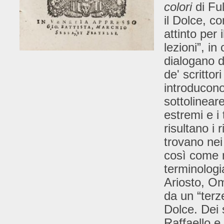
colori
di Fu
il Dolce, c
attinto per 
lezioni”, i
dialogano d
de' scrittor
introducono
sottolineare
estremi e i
risultano i 
trovano nei
così come n
terminologi
Ariosto, Om
da un “terz
Dolce. Dei 
Raffaello e