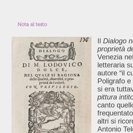
Nota al testo
Il
Dialogo ne
proprietà d
Venezia nel
letteraria 
autore “il c
Poligrafo e
si era tutta
pittura inti
canto quel
frequentato 
altri si ric
Antonio Tel