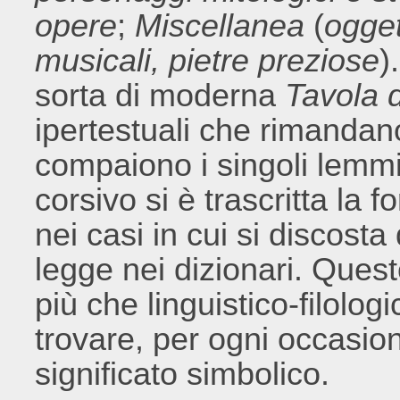
opere
;
Miscellanea
(
oggett
musicali, pietre preziose
)
sorta di moderna
Tavola d
ipertestuali che rimandano
compaiono i singoli lemmi;
corsivo si è trascritta la f
nei casi in cui si discost
legge nei dizionari. Ques
più che linguistico-filologi
trovare, per ogni occasion
significato simbolico.