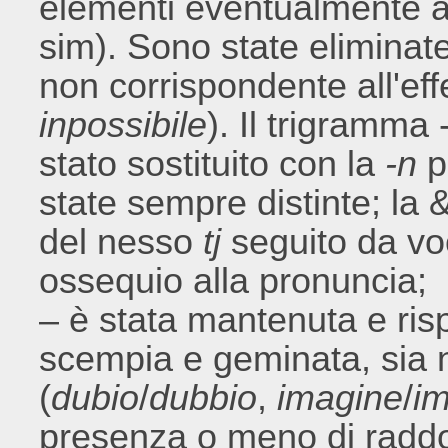
elementi eventualmente agg
sim). Sono state eliminate
non corrispondente all'ef
inpossibile
). Il trigramma 
stato sostituito con la
-n
p
state sempre distinte; la 
del nesso
tj
seguito da voc
ossequio alla pronuncia;
– è stata mantenuta e rispe
scempia e geminata, sia n
(
dubio
/
dubbio
,
imagine
/
i
presenza o meno di raddo