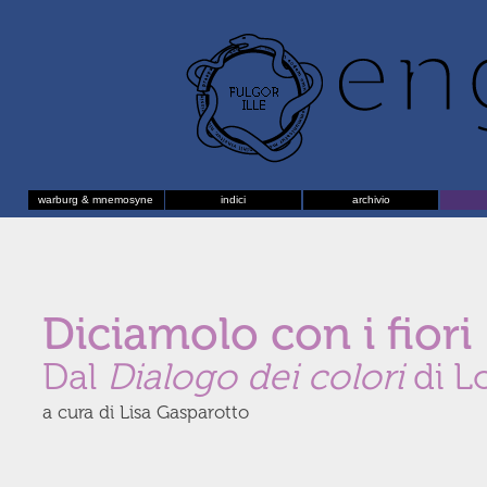
warburg & mnemosyne
indici
archivio
Diciamolo con i fiori 
Dal
Dialogo dei colori
di L
a cura di Lisa Gasparotto