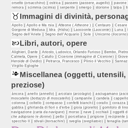
orsetto (
orsacchino
)
|
ostrica
|
passero (
passere, augello
)
|
pavone
remora
|
scimmia (
scimia
)
|
serpente
|
smergo
|
storione
|
talpa
|
t
Immagini di divinità, personagg
Apollo
|
Apollo e Ma
rsia
|
Atteone (
Atheone
)
|
Centauro
|
Cesare 
Gorgone di Medusa
|
Idra
(
Hidra
)
|
Laocoonte (
Laoconte
)
|
Luna
|
Segno dell’Ariete
|
Segno dell’Acquario
|
Sole
|
Unicorno (
liocorno
)
Libri, autori, opere
Alighieri, Dante
|
Ariosto, Ludovico, Orlando Furioso
|
Bembo, Pietro
Calmeta, Opere
|
Catullo
|
Cicerone (
immagine di Cicerone
)
|
Giove
Heroide di Ovidio
)
|
Petrarca, Francesco
|
Plinio il Vecchio
|
Sannaza
Virgilio Egloghe
Miscellanea (oggetti, utensili,
preziose)
àncora
|
anello (
annello
)
|
arcolaio (
arcolagio
)
|
asciugamano (
asci
moscatello (
bottazzo di moscatello
)
|
campanile
|
candela
|
cappell
colonna
|
coltello
|
compasso
|
confetti bianch
i |
corallo
|
corazza
gabbia
|
ghirlanda di fiori o d'erbe
|
gioia (
gioiello
)
|
gomitolo di lino
navigazione (
carta da navigare
)
|
morso
|
nave
|
occhiali
|
oggetti d
che adoprano le donne
)
|
petto
|
porcellana
|
prigione
|
recipiente (
specchio II
|
stivali (
borsachini
)
|
sveglia (
svegliatoio
)
|
tenaglia (
ta