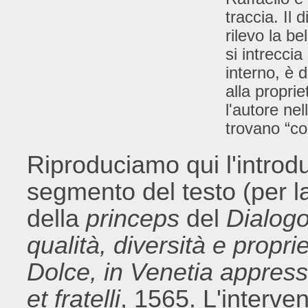
traccia. Il 
rilevo la be
si intrecci
interno, è d
alla propri
l'autore ne
trovano “co
Riproduciamo qui l'introd
segmento del testo (per la
della
princeps
del
Dialogo
qualità, diversità e proprie
Dolce, in Venetia appress
et fratelli
, 1565. L'interven