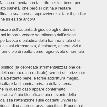
 la commedia non fa il tifo per lui, bensì per il
to dall’età, che però si ostina a restare
ffida la sua stessa sopravvivenza: fare il giudice
che lui
esiste ancora
.
usare dell’autorità di giudice agli ordini dei
noi importa vedere sottolineato dall’azione
, portavoce e paladina della fiamma vitale che
qualsiasi circostanza, è esistere, essere vivi a
l principio di realtà come ragionevole e normale
 politico (la deprecata strumentalizzazione del
 della democrazia radicale) sembri sì l’orizzonte
a altrettanto bene, e forse addirittura meglio,
isaltare la dinamica privata della vicenda.
come in questo caso appare confermato
teratura è più filosofica e più rilevante della
calizza l’attenzione sulle costanti universali
dividuali di una circostanza specifica. E questo è