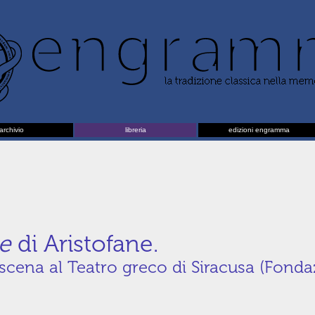
archivio
libreria
edizioni engramma
pe
di Aristofane.
 scena al Teatro greco di Siracusa (Fonda