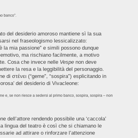
mo banco”.
slato del desiderio amoroso mantiene sì la sua
rsi nel fraseologismo lessicalizzato:
è la mia passione” e simili possono dunque
 emotivo, ma rischiano facilmente, a motivo
zate. Cosa che invece nelle
Vespe
non deve
ere la resa e la leggibilità del personaggio.
ne di στένει (“geme”, “sospira”) esplicitando in
orosa’ del desiderio di Vivacleone:
one e, se non riesce a sedersi al primo banco, sospira, sospira – non
ione dell’attore rendendo possibile una ‘caccola’
a lingua del teatro è così che si chiamano le
ssarie ad attirare o rinforzare l’attenzione