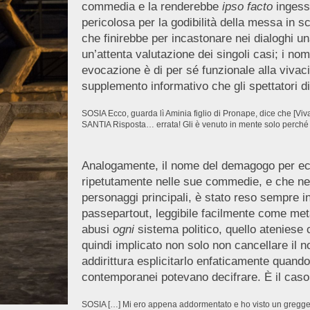
commedia e la renderebbe
ipso facto
ingessa
pericolosa per la godibilità della messa in s
che finirebbe per incastonare nei dialoghi u
un’attenta valutazione dei singoli casi; i no
evocazione è di per sé funzionale alla vivac
supplemento informativo che gli spettatori d
SOSIA Ecco, guarda lì Aminia figlio di Pronape, dice che [Vi
SANTIA Risposta… errata! Gli è venuto in mente solo perché 
Analogamente, il nome del demagogo per ecc
ripetutamente nelle sue commedie, e che ne
personaggi principali, è stato reso sempre i
passepartout, leggibile facilmente come meta
abusi
ogni
sistema politico, quello ateniese
quindi implicato non solo non cancellare i
addirittura esplicitarlo enfaticamente quando 
contemporanei potevano decifrare. È il caso 
SOSIA […] Mi ero appena addormentato e ho visto un gregge di