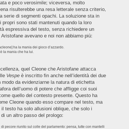
ta e poco verosimile; viceversa, molto
cena risulterebbe una resa letterale senza criterio,
na serie di segmenti opachi. La soluzione sta in
mi propri sono stati mantenuti quando la loro
ità espressiva del testo, senza richiedere un
i Aristofane avevano e noi non abbiamo più:
vacleone] ha la mania dei gioco d’azzardo.
è la mania che ha lui.
ellenza, quel Cleone che Aristofane attacca
lle
Vespe
è inscritto fin anche nell’identità dei due
n modo da evidenziarne la natura di etichetta
fora dell’uomo di potere che affligge coi suoi
 come quello del contesto presente. Questo ha
l nome Cleone quando esso compare nel testo, ma
il testo ha solo allusioni oblique, che solo i
di un altro passo del prologo:
 pecore riunito sul colle del parlamento: pensa, tutte con mantelli