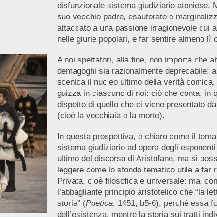
disfunzionale sistema giudiziario ateniese. Ma
suo vecchio padre, esautorato e marginalizza
attaccato a una passione irragionevole cui a
nelle giurie popolari, e far sentire almeno lì 
A noi spettatori, alla fine, non importa che ab
demagoghi sia razionalmente deprecabile; a 
scenica il nucleo ultimo della verità comica
guizza in ciascuno di noi: ciò che conta, in 
dispetto di quello che ci viene presentato da
(cioè la vecchiaia e la morte).
In questa prospettiva, è chiaro come il tema
sistema giudiziario ad opera degli esponenti
ultimo del discorso di Aristofane, ma si poss
leggere come lo sfondo tematico utile a far r
Privata, cioè filosofica e universale: mai 
l’abbagliante principio aristotelico che “la let
storia” (
Poetica
, 1451, b5-6), perché essa fo
dell’esistenza, mentre la storia sui tratti in