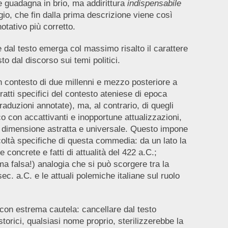
ne guadagna in brio, ma addirittura
indispensabile
gio, che fin dalla prima descrizione viene così
tativo più corretto.
 dal testo emerga col massimo risalto il carattere
sto dal discorso sui temi politici.
un contesto di due millenni e mezzo posteriore a
tratti specifici del contesto ateniese di epoca
traduzioni annotate), ma, al contrario, di quegli
co con accattivanti e inopportune attualizzazioni,
la dimensione astratta e universale. Questo impone
coltà specifiche di questa commedia: da un lato la
 concrete e fatti di attualità del 422 a.C.;
 (ma falsa!) analogia che si può scorgere tra la
sec. a.C. e le attuali polemiche italiane sul ruolo
con estrema cautela: cancellare dal testo
torici, qualsiasi nome proprio, sterilizzerebbe la