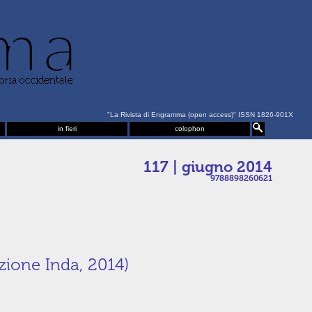
"La Rivista di Engramma (open access)" ISSN 1826-901X
in fieri
colophon
117 | giugno 2014
9788898260621
zione Inda, 2014)