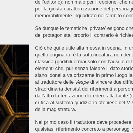
dell’uditorio): non male per il copione, che 
per la giusta caratterizzazione del personag
memorabilmente inquadrato nell’ambito conno
Se dunque le tematiche ‘private’ esigono che
del protagonista, proprio il contrario è richie
Ciò che qui è utile alla messa in scena, in 
quello originario, è la sottolineatura non dei 
classica (godibili ormai solo con l’ausilio di 
elementi che, pur senza falsare il dato stori
siano idonei a valorizzarne in primo luogo 
al traduttore delle
Vespe
di vincere due diffi
straordinaria densità dei riferimenti a persone
dall’altro la tentazione di cedere alla facile
critica al sistema giudiziario ateniese del V 
della magistratura.
Nel primo caso il traduttore deve procedere 
qualsiasi riferimento concreto a personaggi s