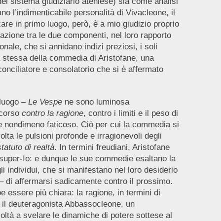
 del sistema giudiziario ateniese) sia come analisi
ano l’indimenticabile personalità di Vivacleone, il
are in primo luogo, però, è a mio giudizio proprio
terazione tra le due componenti, nel loro rapporto
onale, che si annidano indizi preziosi, i soli
 stessa della commedia di Aristofane, una
onciliatore e consolatorio che si è affermato
 luogo –
Le Vespe
ne sono luminosa
scorso
contro la ragione
, contro i limiti e il peso di
 e nondimeno faticoso. Ciò per cui la commedia si
lta le pulsioni profonde e irragionevoli degli
statuto di realtà
. In termini freudiani, Aristofane
il super-Io: e dunque le sue commedie esaltano la
gli individui, che si manifestano nel loro desiderio
– di affermarsi sadicamente contro il prossimo.
 essere più chiara: la ragione, in termini di
io, il deuteragonista Abbassocleone, un
ltà a svelare le dinamiche di potere sottese al