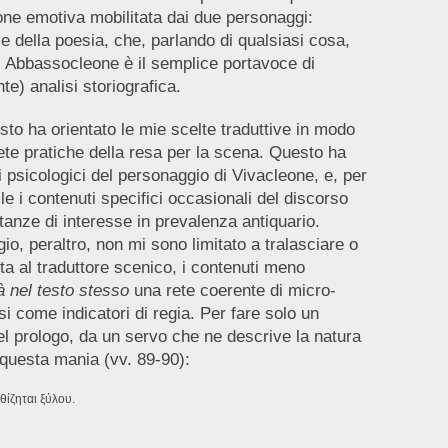
ne emotiva mobilitata dai due personaggi:
e della poesia, che, parlando di qualsiasi cosa,
a; Abbassocleone è il semplice portavoce di
e) analisi storiografica.
esto ha orientato le mie scelte traduttive in modo
ete pratiche della resa per la scena. Questo ha
ti psicologici del personaggio di Vivacleone, e, per
e i contenuti specifici occasionali del discorso
stanze di interesse in prevalenza antiquario.
io, peraltro, non mi sono limitato a tralasciare o
ta al traduttore scenico, i contenuti meno
à nel testo stesso
una rete coerente di micro-
i come indicatori di regia. Per fare solo un
el prologo, da un servo che ne descrive la natura
 questa mania (vv. 89-90):
αθίζηται ξύλου.