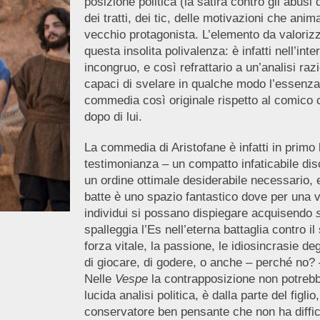
posizione politica (la satira contro gli abusi
dei tratti, dei tic, delle motivazioni che anim
vecchio protagonista. L’elemento da valorizz
questa insolita polivalenza: è infatti nell’in
incongruo, e così refrattario a un’analisi razi
capaci di svelare in qualche modo l’essenza
commedia così originale rispetto al comico c
dopo di lui.
La commedia di Aristofane è infatti in primo
testimonianza – un compatto infaticabile di
un ordine ottimale desiderabile necessario,
batte è uno spazio fantastico dove per una vo
individui si possano dispiegare acquisendo
spalleggia l’Es nell’eterna battaglia contro 
forza vitale, la passione, le idiosincrasie de
di giocare, di godere, o anche – perché no? 
Nelle
Vespe
la contrapposizione non potrebbe
lucida analisi politica, è dalla parte del figl
conservatore ben pensante che non ha diffico