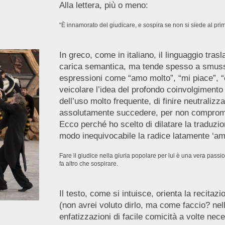
Alla lettera, più o meno:
“È innamorato del giudicare, e sospira se non si siede al pri
In greco, come in italiano, il linguaggio tra
carica semantica, ma tende spesso a smussa
espressioni come “amo molto”, “mi piace”, “
veicolare l’idea del profondo coinvolgimento
dell’uso molto frequente, di finire neutraliz
assolutamente succedere, per non compromett
Ecco perché ho scelto di dilatare la traduzio
modo inequivocabile la radice latamente ‘am
Fare il giudice nella giuria popolare per lui è una vera passi
fa altro che sospirare.
Il testo, come si intuisce, orienta la recitaz
(non avrei voluto dirlo, ma come faccio? nell
enfatizzazioni di facile comicità a volte nece