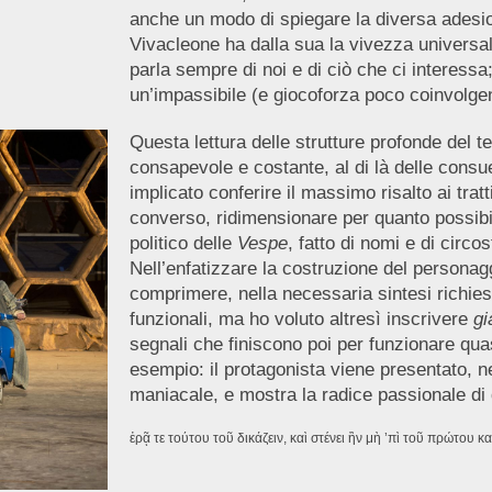
anche un modo di spiegare la diversa adesio
Vivacleone ha dalla sua la vivezza universal
parla sempre di noi e di ciò che ci interess
un’impassibile (e giocoforza poco coinvolgent
Questa lettura delle strutture profonde del t
consapevole e costante, al di là delle consu
implicato conferire il massimo risalto ai trat
converso, ridimensionare per quanto possibil
politico delle
Vespe
, fatto di nomi e di circo
Nell’enfatizzare la costruzione del personagg
comprimere, nella necessaria sintesi richies
funzionali, ma ho voluto altresì inscrivere
gi
segnali che finiscono poi per funzionare quas
esempio: il protagonista viene presentato, n
maniacale, e mostra la radice passionale di
ἐρᾷ τε τούτου τοῦ δικάζειν, καὶ στένει ἢν μὴ ’πὶ τοῦ πρώτου κ