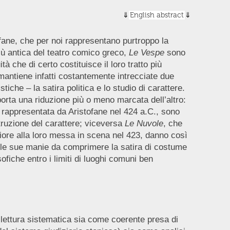
English abstract
fane, che per noi rappresentano purtroppo la
più antica del teatro comico greco,
Le Vespe
sono
 che di certo costituisce il loro tratto più
 mantiene infatti costantemente intrecciate due
iche – la satira politica e lo studio di carattere.
mporta una riduzione più o meno marcata dell’altro:
ica rappresentata da Aristofane nel 424 a.C., sono
truzione del carattere; viceversa
Le Nuvole
, che
iore alla loro messa in scena nel 423, danno così
delle sue manie da comprimere la satira di costume
ofiche entro i limiti di luoghi comuni ben
 lettura sistematica sia come coerente presa di