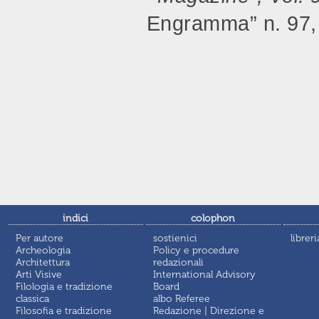
Engramma” n. 97, 
indici
colophon
Per autore
sostienici
libreri
Archeologia
Policy e procedure
Architettura
redazionali
Arti Visive
International Advisory
Filologia e tradizione
Board
classica
albo Referee
Filosofia e tradizione
Redazione | Direzione e