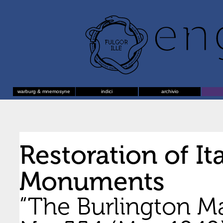
warburg & mnemosyne
indici
archivio
Restoration of It
Monuments
“The Burlington Mag