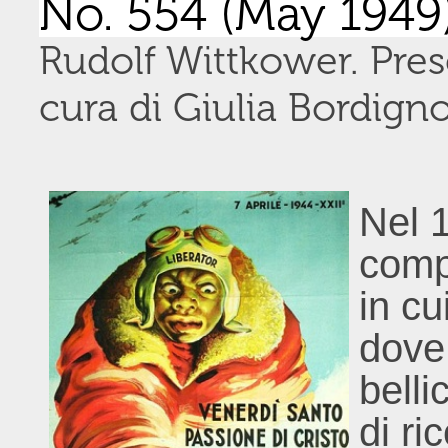
No. 554 (May 1949)
Rudolf Wittkower. Pre
cura di Giulia Bordign
Nel 
compi
in cu
dove
belli
di ri