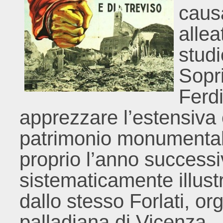
caus
allea
studi
Sopr
Ferdi
apprezzare l’estensiva 
patrimonio monumental
proprio l’anno success
sistematicamente illust
dallo stesso Forlati, or
palladiana di Vicenza.