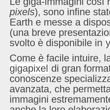
Le giga-immagini così ri
pixels
), sono infine sta
Earth e messe a disposi
(una breve presentazion
svolto è disponibile in
Come è facile intuire, 
gigapixel
di gran format
conoscenze specializza
avanzata, che permetta 
immagini estremamente
anche la loro elaborazi