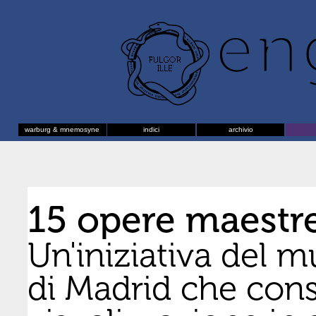
warburg & mnemosyne
indici
archivio
15 opere maestr
Un'iniziativa del 
di Madrid che cons