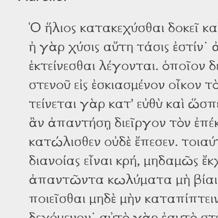
Ὁ ἥλιος κατακεχύσθαι δοκεῖ καὶ
ἠ γὰρ χύσις αὔτη τάσις ἐστίν˙
ἐκτείνεσθαι λέγονται. ὁποῖον δέ 
στενοῦ εἰς ἐσκιασμένον οἶκον τ
τείνεται γὰρ κατ' εὐθὺ καὶ ὥσπε
ἂν ἀπαντήσῃ διεῖργον τὸν ἐπέκ
κατώλισθεν οὐδὲ ἔπεσεν. τοιαύτ
διανοίας εἶναι κρή, μηδαμῶς ἔκ
ἀπαντῶντα κωλύματα μὴ βίαιο
ποιεῖσθαι μηδὲ μὴν καταπίπτει
δεχόμενον˙ αὐτὸ γὰρ ἐαυτὸ στ