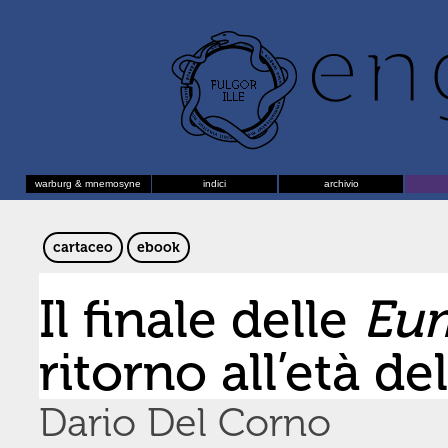
warburg & mnemosyne
indici
archivio
cartaceo
ebook
Il finale delle
Eu
ritorno all’età del
Dario Del Corno