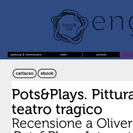
warburg & mnemosyne
indici
archivio
cartaceo
ebook
Pots&Plays. Pittur
teatro tragico
Recensione a Oliver