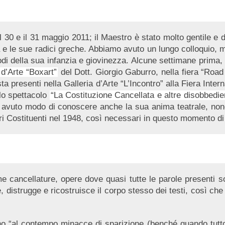
il 30 e il 31 maggio 2011; il Maestro è stato molto gentile e
a e le sue radici greche. Abbiamo avuto un lungo colloquio, m
sodi della sua infanzia e giovinezza. Alcune settimane prima, 
 d’Arte “Boxart”
del Dott. Giorgio Gaburro, nella fiera “Ro
sta presenti nella Galleria d’Arte “L’Incontro” alla Fiera Int
llo spettacolo
“La Costituzione Cancellata e altre disobbedie
to modo di conoscere anche la sua anima teatrale, nonché 
Padri Costituenti nel 1948, così necessari in questo momento di 
e cancellature, opere dove quasi tutte le parole presenti so
e, distrugge e ricostruisce il corpo stesso dei testi, così ch
al contempo minacce di sparizione (benché quando tutto sia 