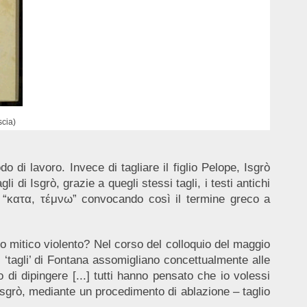
scia)
o di lavoro. Invece di tagliare il figlio Pelope, Isgrò
li di Isgrò, grazie a quegli stessi tagli, i testi antichi
o “κατα, τέμνω” convocando così il termine greco a
o mitico violento? Nel corso del colloquio del maggio
 ‘tagli’ di Fontana assomigliano concettualmente alle
o di dipingere [...] tutti hanno pensato che io volessi
 Isgrò, mediante un procedimento di ablazione – taglio