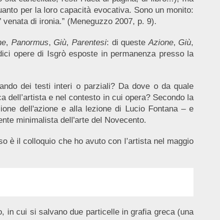
quanto per la loro capacità evocativa. Sono un monito:
’ venata di ironia.” (Meneguzzo 2007, p. 9).
ne
,
Panormus
,
Giù
,
Parentesi
: di queste
Azione
,
Giù
,
odici opere di Isgrò esposte in permanenza presso la
ndo dei testi interi o parziali? Da dove o da quale
ica dell’artista e nel contesto in cui opera? Secondo la
nsione dell'azione e alla lezione di Lucio Fontana – e
ente minimalista dell'arte del Novecento.
rso è il colloquio che ho avuto con l’artista nel maggio
, in cui si salvano due particelle in grafia greca (una