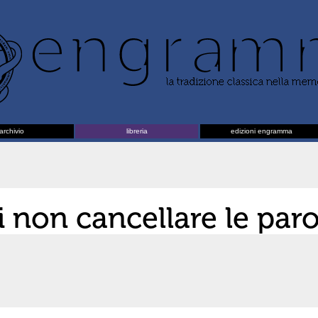
archivio
libreria
edizioni engramma
di non cancellare le par