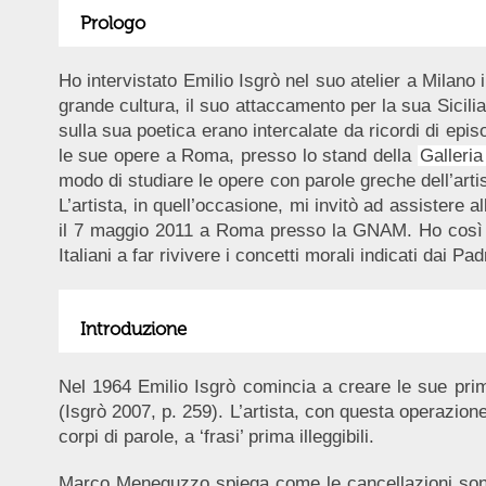
Prologo
Ho intervistato Emilio Isgrò nel suo atelier a Milano 
grande cultura, il suo attaccamento per la sua Sicili
sulla sua poetica erano intercalate da ricordi di epi
le sue opere a Roma, presso lo stand della
Galleria
modo di studiare le opere con parole greche dell’arti
L’artista, in quell’occasione, mi invitò ad assistere a
il 7 maggio 2011 a Roma presso la GNAM. Ho così avu
Italiani a far rivivere i concetti morali indicati dai 
Introduzione
Nel 1964 Emilio Isgrò comincia a creare le sue prim
(Isgrò 2007, p. 259). L’artista, con questa operazion
corpi di parole, a ‘frasi’ prima illeggibili.
Marco Meneguzzo spiega come le cancellazioni sono “