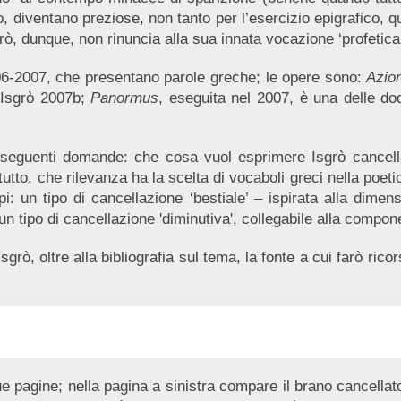
o, diventano preziose, non tanto per l’esercizio epigrafico, 
grò, dunque, non rinuncia alla sua innata vocazione ‘profetica
006-2007, che presentano parole greche; le opere sono:
Azio
 Isgrò 2007b;
Panormus
, eseguita nel 2007, è una delle d
e seguenti domande: che cosa vuol esprimere Isgrò cancella
tutto, che rilevanza ha la scelta di vocaboli greci nella poet
pi: un tipo di cancellazione ‘bestiale’ – ispirata alla dime
un tipo di cancellazione 'diminutiva', collegabile alla compon
sgrò, oltre alla bibliografia sul tema, la fonte a cui farò rico
e pagine; nella pagina a sinistra compare il brano cancellato