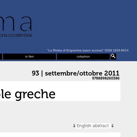
"La Rivista di Engramma (open access)" ISSN 1826-901X
in fieri
colophon
93 | settembre/ottobre 2011
9788898260386
ole greche
English abstract