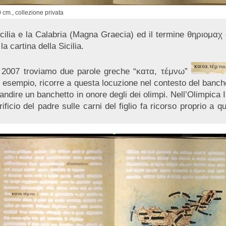
0 cm., collezione privata
icilia e la Calabria (Magna Graecia) ed il termine θηριομαχ
 cartina della Sicilia.
 2007 troviamo due parole greche “κατα, τέμνω”
ad esempio, ricorre a questa locuzione nel contesto del banc
mbandire un banchetto in onore degli dei olimpi. Nell’Olimpic
ificio del padre sulle carni del figlio fa ricorso proprio a