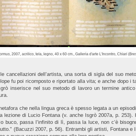
ormus
, 2007, acrilico, tela, legno, 40 x 60 cm., Galleria d'arte L'Incontro, Chiari (Bre
 cancellazioni dell’artista, una sorta di sigla del suo metod
lope fu poi ricomposto e riportato alla vita; e anche dopo i tag
Isgrò inserisce nel suo metodo di lavoro un termine antic
ura.
 metafora che nella lingua greca è spesso legata a un episodi
a lezione di Lucio Fontana (v. anche Isgrò 2007a, p. 253). I
o buco, passa l’infinito di lì, passa la luce, non c’è bisogn
rutto.” (Bacuzzi 2007, p. 56). Entrambi gli artisti, Fontana e