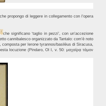
 che propongo di leggere in collegamento con l’opera
che significano ‘taglio in pezzi’, con un’accezione
hetto cannibalesco organizzato da Tantalo: com’è noto
a I, composta per Ierone tyrannos/basilèus di Siracusa,
 questa locuzione (Pindaro, Ol I, v. 50: μαχαίρᾳ τάμον