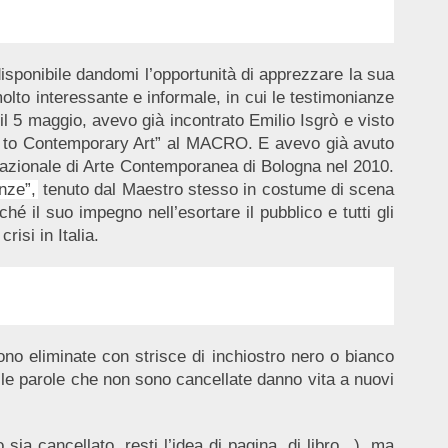
 disponibile dandomi l’opportunità di apprezzare la sua
olto interessante e informale, in cui le testimonianze
il 5 maggio, avevo già incontrato Emilio Isgrò e visto
ad to Contemporary Art” al MACRO. E avevo già avuto
ernazionale di Arte Contemporanea di Bologna nel 2010.
nze”,
tenuto dal Maestro stesso in costume di scena
il suo impegno nell’esortare il pubblico e tutti gli
crisi in Italia.
no eliminate con strisce di inchiostro nero o bianco
e le parole che non sono cancellate danno vita a nuovi
cancellato, resti l’idea di pagina, di libro...), ma