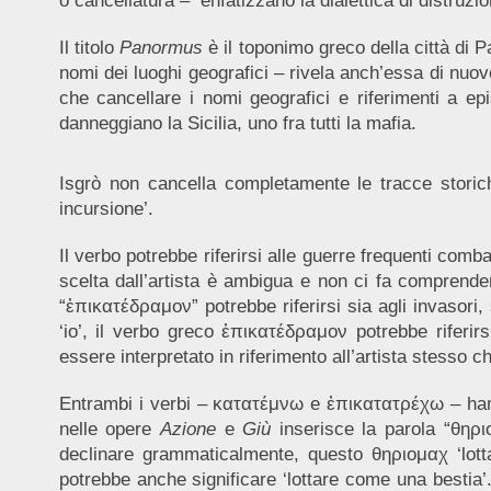
o cancellatura – enfatizzano la dialettica di distruz
Il titolo
Panormus
è il toponimo greco della città di P
nomi dei luoghi geografici – rivela anch’essa di nuovo 
che cancellare i nomi geografici e riferimenti a ep
danneggiano la Sicilia, uno fra tutti la mafia.
Isgrò non cancella completamente le tracce stori
incursione’.
Il verbo potrebbe riferirsi alle guerre frequenti comb
scelta dall’artista è ambigua e non ci fa comprender
“ἐπικατέδραμον” potrebbe riferirsi sia agli invasori,
‘io’, il verbo greco ἐπικατέδραμον potrebbe riferir
essere interpretato in riferimento all’artista stesso ch
Entrambi i verbi – κατατέμνω e ἐπικατατρέχω – hanno
nelle opere
Azione
e
Giù
inserisce la parola “θηρι
declinare grammaticalmente, questo θηριομαχ ‘lotta
potrebbe anche significare ‘lottare come una bestia’.