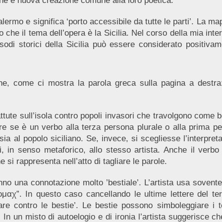
ione e nuova creazione comune alla loro poetica.
alermo e significa ‘porto accessibile da tutte le parti’. La m
che il tema dell’opera è la Sicilia. Nel corso della mia interv
isodi storici della Sicilia può essere considerato positi
che, come ci mostra la parola greca sulla pagina a dest
attute sull’isola contro popoli invasori che travolgono come be
e se è un verbo alla terza persona plurale o alla prima per
 sia al popolo siciliano. Se, invece, si scegliesse l’interpr
si, in senso metaforico, allo stesso artista. Anche il ver
e si rappresenta nell’atto di tagliare le parole.
 una connotazione molto ’bestiale’. L’artista usa sovente m
ομαχ”. In questo caso cancellando le ultime lettere del te
re contro le bestie’. Le bestie possono simboleggiare i 
 In un misto di autoelogio e di ironia l’artista suggerisce c