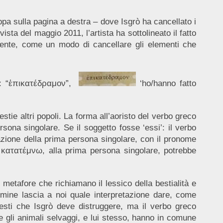
appa sulla pagina a destra – dove Isgrò ha cancellato i
ista del maggio 2011, l’artista ha sottolineato il fatto
vamente, come un modo di cancellare gli elementi che
ra: “ἐπικατέδραμον”,
‘ho/hanno fatto
stie altri popoli. La forma all’aoristo del verbo greco
sona singolare. Se il soggetto fosse ‘essi’: il verbo
etazione della prima persona singolare, con il pronome
bo κατατέμνω, alla prima persona singolare, potrebbe
etafore che richiamano il lessico della bestialità e
rmine lascia a noi quale interpretazione dare, come
testi che Isgrò deve distruggere, ma il verbo greco
he gli animali selvaggi, e lui stesso, hanno in comune