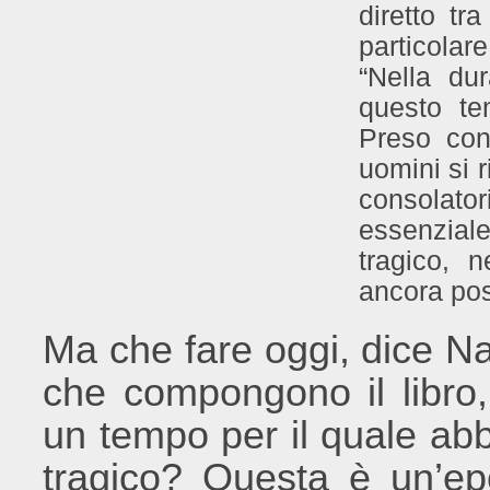
diretto tra
particolar
“Nella du
questo t
Preso cong
uomini si r
consolato
essenzial
tragico, 
ancora pos
Ma che fare oggi, dice Na
che compongono il libro, 
un tempo per il quale abb
tragico? Questa è un’ep