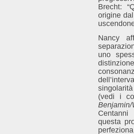
Brecht: “
origine da
uscendone
Nancy af
separazio
uno spess
distinzio
consonan
dell’inte
singolarit
(vedi i co
Benjamin/
Centann
questa pro
perfeziona