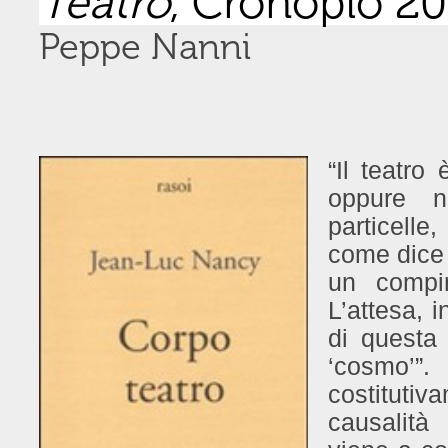
Teatro
, Cronopio 2
Peppe Nanni
“Il teatro
oppure ne
particelle
come dice A
un compi
L’attesa, i
di questa
‘cosmo’”
costituti
causalità