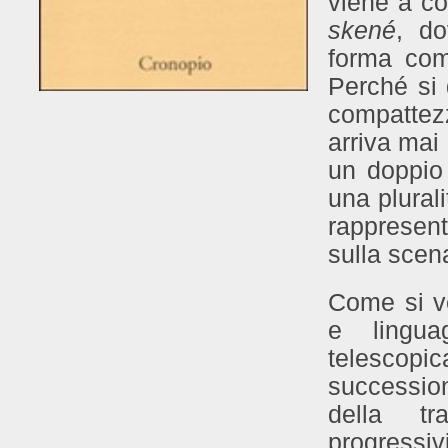
viene a co
skené
, do
forma comp
Perché si
compattez
arriva mai 
un doppio 
una plurali
rappresen
sulla scen
Come si ve
e lingua
telescopi
successio
della tr
progressiv