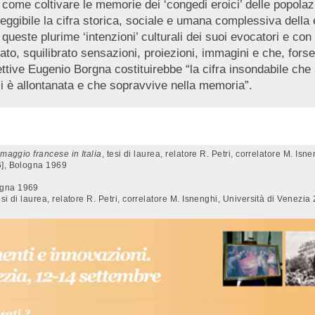
osì come coltivare le memorie dei ‘congedi eroici’ delle popo
eggibile la cifra storica, sociale e umana complessiva della e
ueste plurime ‘intenzioni’ culturali dei suoi evocatori e con 
to, squilibrato sensazioni, proiezioni, immagini e che, forse,
ttive Eugenio Borgna costituirebbe “la cifra insondabile che s
 si è allontanata e che sopravvive nella memoria”.
maggio francese in Italia
, tesi di laurea, relatore R. Petri, correlatore M. Is
6], Bologna 1969
ogna 1969
tesi di laurea, relatore R. Petri, correlatore M. Isnenghi, Università di Venezia