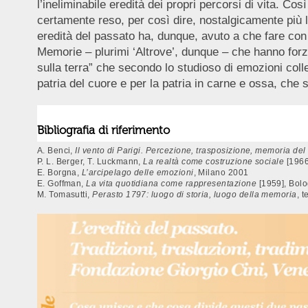
l’ineliminabile eredità dei propri percorsi di vita. C
certamente reso, per così dire, nostalgicamente più l
eredità del passato ha, dunque, avuto a che fare con q
Memorie – plurimi ‘Altrove’, dunque – che hanno forza
sulla terra” che secondo lo studioso di emozioni colle
patria del cuore e per la patria in carne e ossa, che
Bibliografia di riferimento
A. Benci,
Il vento di Parigi. Percezione, trasposizione, memoria del 
P. L. Berger, T. Luckmann,
La realtà come costruzione sociale
[196
E. Borgna,
L’arcipelago delle emozioni
, Milano 2001
E. Goffman,
La vita quotidiana come rappresentazione
[1959], Bol
M. Tomasutti,
Perasto 1797: luogo di storia, luogo della memoria
, 