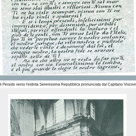
 Perasto verso l'estinta Serenissima Repubblica pronunciata dal Capitano Viscovic