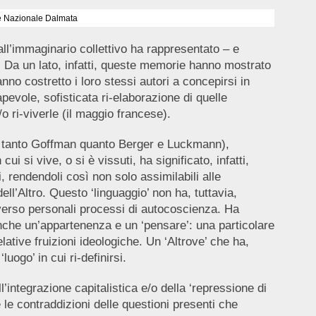
ne Nazionale Dalmata
 all’immaginario collettivo ha rappresentato – e
a. Da un lato, infatti, queste memorie hanno mostrato
nno costretto i loro stessi autori a concepirsi in
evole, sofisticata ri-elaborazione di quelle
o ri-viverle (il maggio francese).
ato tanto Goffman quanto Berger e Luckmann),
ui si vive, o si è vissuti, ha significato, infatti,
 rendendoli così non solo assimilabili alle
ll’Altro. Questo ‘linguaggio’ non ha, tuttavia,
averso personali processi di autocoscienza. Ha
che un’appartenenza e un ‘pensare’: una particolare
lative fruizioni ideologiche. Un ‘Altrove’ che ha,
ogo’ in cui ri-definirsi.
ell’integrazione capitalistica e/o della ‘repressione di
 le contraddizioni delle questioni presenti che