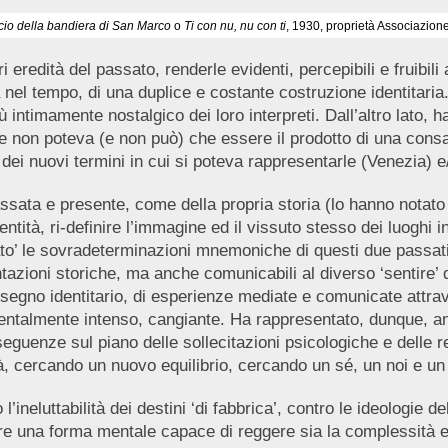
cio della bandiera di San Marco
o
Ti con nu, nu con ti
, 1930, proprietà Associazio
i eredità del passato, renderle evidenti, percepibili e fruibili
a nel tempo, di una duplice e costante costruzione identitari
 intimamente nostalgico dei loro interpreti. Dall’altro lato, ha
 non poteva (e non può) che essere il prodotto di una consap
ei nuovi termini in cui si poteva rappresentarle (Venezia) e/
passata e presente, come della propria storia (lo hanno not
tità, ri-definire l’immagine ed il vissuto stesso dei luoghi in c
to’ le sovradeterminazioni mnemoniche di questi due passati,
azioni storiche, ma anche comunicabili al diverso ‘sentire’ de
isegno identitario, di esperienze mediate e comunicate attr
entalmente intenso, cangiante. Ha rappresentato, dunque, an
eguenze sul piano delle sollecitazioni psicologiche e delle re
, cercando un nuovo equilibrio, cercando un sé, un noi e un ‘lu
 l’ineluttabilità dei destini ‘di fabbrica’, contro le ideologie d
rcare una forma mentale capace di reggere sia la complessità e