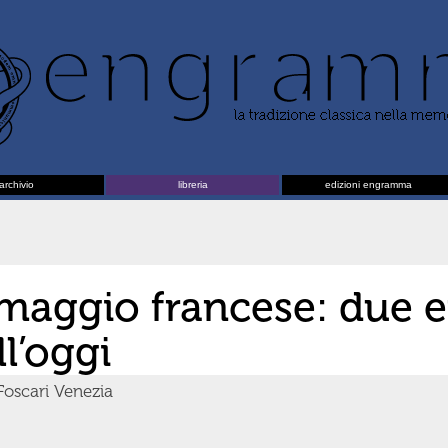
archivio
libreria
edizioni engramma
l maggio francese: due e
l’oggi
Foscari Venezia