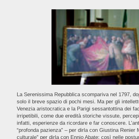
La Serenissima Repubblica scompariva nel 1797, dopo
solo il breve spazio di pochi mesi. Ma per gli intellet
Venezia aristocratica e la Parigi sessantottina dei fa
irripetibili, come due eredità storiche vissute, perce
infatti, esperienze da ricordare e far conoscere. L’a
“profonda pazienza” – per dirla con Giustina Renier M
culturale” per dirla con Ennio Abate; così nelle postu