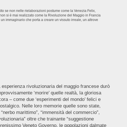
tito se non nelle rielaborazioni postume come la Venezia Felix,
e non si è mai realizzato come la Rivoluzione del Maggio in Francia
 un immaginario che porta a creare un vissuto irreale, un altrove
 esperienza rivoluzionaria del maggio francese durò
improvvisamente ‘morire’ quelle realtà, la gloriosa
ncora – come due ‘esperimenti del mondo’ felici e
nostalgico. Nelle loro memorie quelle sono state,
a”, “nerbo marittimo”, “immensità del commercio”,
oluzionaria” oltre che trainante “suggestione
l Serenissimo Veneto Governo, le popolazioni dalmate