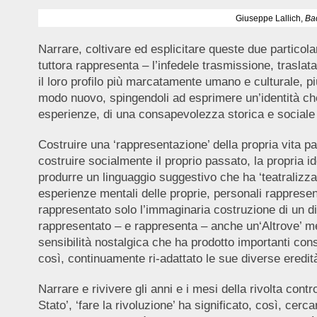
Giuseppe Lallich,
Ba
Narrare, coltivare ed esplicitare queste due particolar
tuttora rappresenta – l’infedele trasmissione, traslat
il loro profilo più marcatamente umano e culturale, più
modo nuovo, spingendoli ad esprimere un’identità che
esperienze, di una consapevolezza storica e sociale d
Costruire una ‘rappresentazione’ della propria vita 
costruire socialmente il proprio passato, la propria iden
produrre un linguaggio suggestivo che ha ‘teatralizza
esperienze mentali delle proprie, personali rappresent
rappresentato solo l’immaginaria costruzione di un d
rappresentato – e rappresenta – anche un‘Altrove’ m
sensibilità nostalgica che ha prodotto importanti cons
così, continuamente ri-adattato le sue diverse eredità
Narrare e rivivere gli anni e i mesi della rivolta contro
Stato’, ‘fare la rivoluzione’ ha significato, così, ce