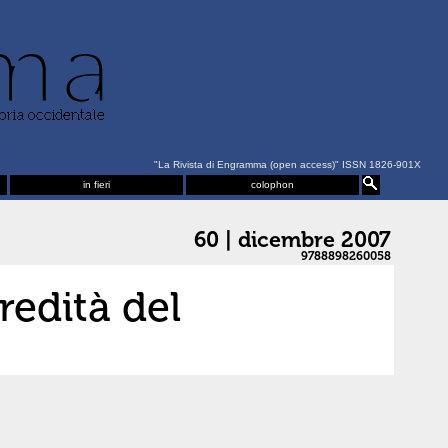
"La Rivista di Engramma (open access)" ISSN 1826-901X
in fieri
colophon
60 | dicembre 2007
9788898260058
redità del