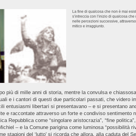
La fine di qualcosa che non è mai esis
s’intreccia con l’inizio di qualcosa ch
nelle percezioni successive, attraverso
mitico e irraggiunto.
 più di mille anni di storia, mentre la convulsa e chiassosa
tuali e i cantori di questi due particolari passati, che videro 
cili entusiasmi libertari si presentavano – e si presentano a
pite e raccontate attraverso un forte e condiviso sentimento 
ntica Repubblica come “singolare aristocrazia”, “fine politic
ichiel – e la Comune parigina come luminosa “possibilità riv
me stagioni del ‘lutto’ si ricorda che allora, alla caduta de