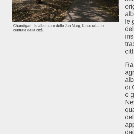
ori
alb
le 
Chandigarh, le alberature dello Jan Marg, l'asse urbano
del
centrale della città.
ins
tra
cit
Ra
agr
alb
di 
e g
Ne
qu
del
app
dag