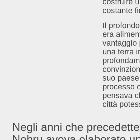
costruire u
costante f
Il profond
era alimen
vantaggio 
una terra i
profondame
convinzion
suo paese 
processo c
pensava ch
città pote
Negli anni che precedetter
Nehru aveva elaborato un