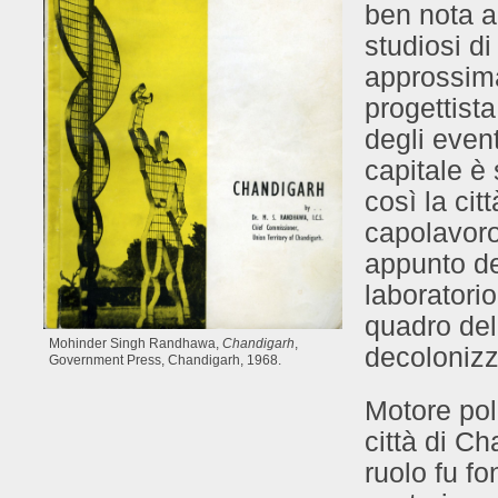
ben nota ai
studiosi d
approssima
progettista
degli event
capitale è 
così la cit
capolavoro
appunto de
laboratorio
quadro del
Mohinder Singh Randhawa,
Chandigarh
,
decolonizz
Government Press, Chandigarh, 1968.
Motore poli
città di Ch
ruolo fu f