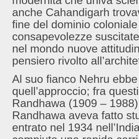
modernità che univa scienz
anche Cahandigarh trovava
fine del dominio colonial
consapevolezze suscitat
nel mondo nuove attitudini
pensiero rivolto all’archit
Al suo fianco Nehru ebbe
quell’approccio; fra quest
Randhawa (1909 – 1988). F
Randhawa aveva fatto stud
entrato nel 1934 nell’Ind