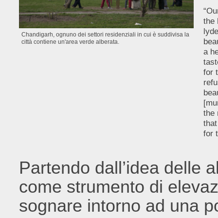
“Ou
the 
lyde
Chandigarh, ognuno dei settori residenziali in cui è suddivisa la
bea
città contiene un'area verde alberata.
a h
tast
for 
ref
beau
[mun
the
tha
for 
Partendo dall’idea delle al
come strumento di elevazi
sognare intorno ad una po