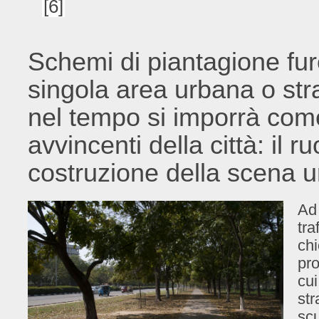
[6​]
Schemi di piantagione fur
singola area urbana o str
nel tempo si imporrà come
avvincenti della città: il r
costruzione della scena 
Ad 
tra
chi
pro
cui
st
scu