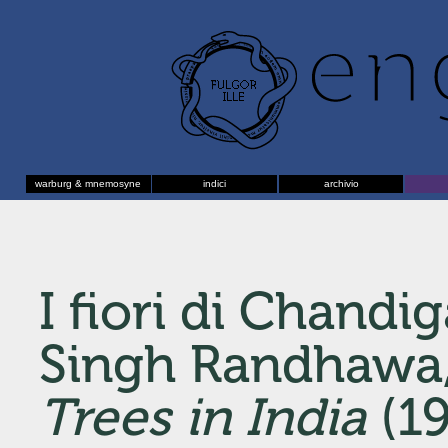
warburg & mnemosyne
indici
archivio
I fiori di Chand
Singh Randhawa
Trees in India
(1