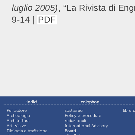
luglio 2005)
, “La Rivista di En
9-14 |
PDF
indici
colophon
Per autore
sostienici
libreri
Archeologia
Policy e procedure
Architettura
redazionali
Arti Visive
International Advisory
Filologia e tradizione
Board