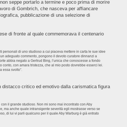
 non seppe portarlo a termine e poco prima di morire
 lavoro di Gombrich, che nasceva per affiancare
iografica, pubblicazione di una selezione di
hese di fronte al quale commemorava il centenario
i personali di uno studioso a cui piaceva mettere in carta le sue idee
nza un adeguato commento, pongono il devoto curatore dinnanzi a
la sorte abbia negato a Gertrud Bing, l’unica che conoscesse a fondo
endo conto, con amara tristezza, che al mio posto dovrebbe esserci lei.
a essa svolto”.
un distacco critico ed emotivo dalla carismatica figura
 con il grande studioso. Non mi sono mai incontrato con Aby
tore, ma anche quale intransigente severità egli mostrasse verso se
so, di lui vi parli qualcuno per il quale Aby Warburg è già entrato