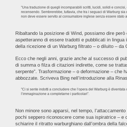
”Una traduzione di quegli incomparabili scritti, lucidi, solidi e con
recensendo. Sembrerebbe, tuttavia, che tra i seguaci di Warburg sia d
non deve essere servito al consumatore inglese senza essere stato
Ribaltando la posizione di Wind, possiamo dire però c
aspetteranno di essere tradotti e pubblicati in lingua 
della ricezione di un Warburg filtrato – o diluito – da
Ecco che negli anni, grazie anche al successo di pubb
di summa o filza di citazioni indirette, come se tratt
serpente”. Trasformazione – o deformazione – che ha
abbozzate. Scriveva Bing nell’introduzione alla Rina
”Ci si sente indotti a concludere che l’opera del Warburg è diventata 
l’immaginazione a completarne i particolari”.
Non minore sono apparsi, nel tempo, l’attaccamento e
pochi seppero riconoscere come sua ispiratrice – e co
schiarire il ritratto warburghiano dall’ombra della fa