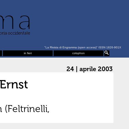
"La Rivista di Engramma (open access)" ISSN 1826-901X
in fieri
colophon
24 | aprile 2003
 Ernst
Feltrinelli,