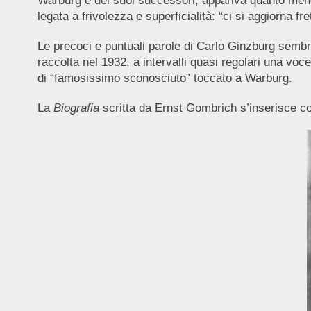
Warburg e dei suoi successori, appariva quanto meno
legata a frivolezza e superficialità: “ci si aggiorna f
Le precoci e puntuali parole di Carlo Ginzburg sembr
raccolta nel 1932, a intervalli quasi regolari una vo
di “famosissimo sconosciuto” toccato a Warburg.
La
Biografia
scritta da Ernst Gombrich s’inserisce c