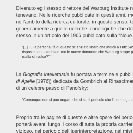
Divenuto egli stesso direttore del Warburg Institute 
tenevano. Nelle ricerche pubblicate in questi anni, m
nell’ambito della ricerca culturale: in questo senso,
genericamente a quelle ricerche iconologiche che do
stesso in un articolo del 1966 pubblicato sulla “Neue
”[...] Fu la personalità di questo scienziato libero che indicò a Fritz 
risposte sono cambiate, ma le nuove domande che Warburg seppe porr
realtà si svolse?””.
La
Biografia intellettuale
fu portata a termine e pubbl
di Apelle
[1976]) dedicata da Gombrich al Rinascimento: 
di un celebre passo di Panofsky:
”Comunque non si può negare che ci sia il pericolo che l’iconologia si 
Proprio tra le pagine di queste e altre opere del peri
porterà avanti lungo il corso di tutta la propria carri
vizioso, nel pericolo dell’iperinterpretazione, nel mi