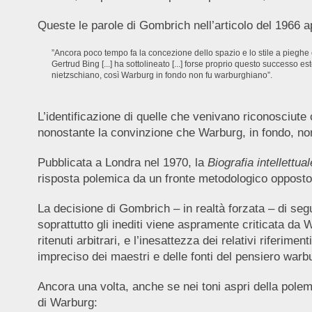
Queste le parole di Gombrich nell’articolo del 1966 
”Ancora poco tempo fa la concezione dello spazio e lo stile a pieghe er
Gertrud Bing [...] ha sottolineato [...] forse proprio questo success
nietzschiano, così Warburg in fondo non fu warburghiano”.
L’identificazione di quelle che venivano riconosciute
nonostante la convinzione che Warburg, in fondo, non
Pubblicata a Londra nel 1970, la
Biografia intellettual
risposta polemica da un fronte metodologico opposto
La decisione di Gombrich – in realtà forzata – di segu
soprattutto gli inediti viene aspramente criticata da W
ritenuti arbitrari, e l’inesattezza dei relativi riferim
impreciso dei maestri e delle fonti del pensiero warb
Ancora una volta, anche se nei toni aspri della polemi
di Warburg: