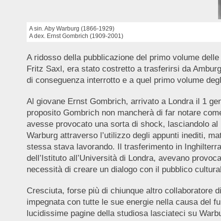
A sin. Aby Warburg (1866-1929)
A dex. Ernst Gombrich (1909-2001)
A ridosso della pubblicazione del primo volume dell
Fritz Saxl, era stato costretto a trasferirsi da Ambur
di conseguenza interrotto e a quel primo volume degli 
Al giovane Ernst Gombrich, arrivato a Londra il 1 gen
proposito Gombrich non mancherà di far notare come la v
avesse provocato una sorta di shock, lasciandolo al p
Warburg attraverso l’utilizzo degli appunti inediti, m
stessa stava lavorando. Il trasferimento in Inghilte
dell’Istituto all’Università di Londra, avevano provo
necessità di creare un dialogo con il pubblico cultur
Cresciuta, forse più di chiunque altro collaboratore 
impegnata con tutte le sue energie nella causa del f
lucidissime pagine della studiosa lasciateci su Warb