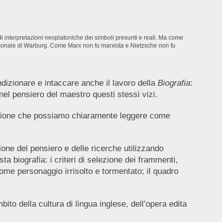
 di interpretazioni neoplatoniche dei simboli presunti e reali. Ma come
personale di Warburg. Come Marx non fu marxista e Nietzsche non fu
ndizionare e intaccare anche il lavoro della
Biografia
:
el pensiero del maestro questi stessi vizi.
sione che possiamo chiaramente leggere come
ione del pensiero e delle ricerche utilizzando
ta biografia: i criteri di selezione dei frammenti,
e come personaggio irrisolto e tormentato; il quadro
ito della cultura di lingua inglese, dell’opera edita