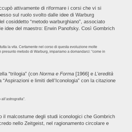
cupò attivamente di riformare i corsi che vi si
pesso sul ruolo svolto dalle idee di Warburg
a del cosiddetto “metodo warburghiano”, associato
lle idee del maestro: Erwin Panofsky. Così Gombrich
i tutta la vita. Certamente nel corso di questa evoluzione molte
 un presunto metodo di Warburg, impariamo a domandarci: “come in
ella “trilogia” (con
Norma e Forma
[1966] e
L’eredità
“Aspirazioni e limiti dell’Iconologia” con la citazione
all’astrografia”.
tro il malcostume degli studi iconologici che Gombrich
l credo nello Zeitgeist, nel ragionamento circolare e