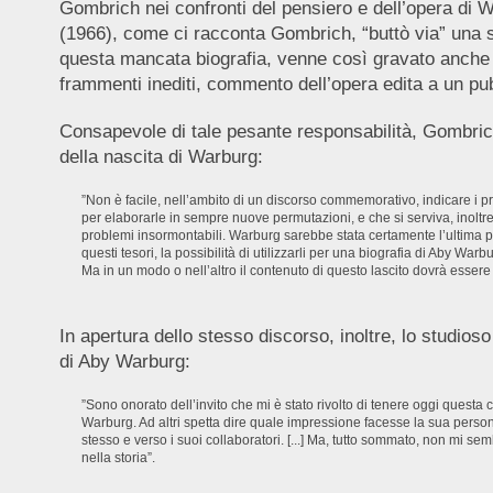
Gombrich nei confronti del pensiero e dell’opera di 
(1966), come ci racconta Gombrich, “buttò via” una s
questa mancata biografia, venne così gravato anche del
frammenti inediti, commento dell’opera edita a un pu
Consapevole di tale pesante responsabilità, Gombrich
della nascita di Warburg:
”Non è facile, nell’ambito di un discorso commemorativo, indicare i p
per elaborarle in sempre nuove permutazioni, e che si serviva, inolt
problemi insormontabili. Warburg sarebbe stata certamente l’ultima per
questi tesori, la possibilità di utilizzarli per una biografia di Aby Wa
Ma in un modo o nell’altro il contenuto di questo lascito dovrà essere
In apertura dello stesso discorso, inoltre, lo studioso
di Aby Warburg:
”Sono onorato dell’invito che mi è stato rivolto di tenere oggi que
Warburg. Ad altri spetta dire quale impressione facesse la sua persona
stesso e verso i suoi collaboratori. [...] Ma, tutto sommato, non mi se
nella storia”.