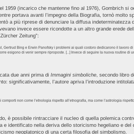
nel 1959 (incarico che mantenne fino al 1976), Gombrich si oc
entre portava avanti l’impegno della Biografia, tornò molto s
 tentò a più riprese di denunciare la diffusa indeterminatezz
vevano invece essere ricondotte a un altro grande erede de
 Zürcher Zeitung”:
Saxl, Gertrud Bing e Erwin Panofsky i problemi ai quali costoro dedicarono il lavoro d
e esigono di venir sempre riproposte. [...] Invece di seguire la nuova routine di
icata due anni prima di
Immagini simboliche
, secondo libro d
significativamente, l’autore apriva l’introduzione intitolata 
comporti non come l’etnologia rispetto all’etnografia, ma come l’astrologia rispetto 
odo, è possibile rintracciare il nucleo di quella polemica con
era e identificato nella deriva dello storicismo hegeliano e de
sticismo neoplatonico di una certa filosofia del simbolismo.