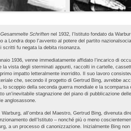
e
Gesammelte Schriften
nel 1932, l’Istituto fondato da Warburg
go a Londra dopo l’avvento al potere del partito nazionalsocia
scritti fu negata la debita risonanza.
naio 1936, venne immediatamente affidato l’incarico di occup
ista degli sterminati appunti, raccolti in cartelle, cassettini
rimo impatto letteralmente inorridito. Il suo lavoro consistev
ateriale che, secondo il progetto di Gertrud Bing, avrebbe ac
rra, lo scoppio della seconda guerra mondiale e la scomparsa 
cato un’inevitabile stagnazione del piano di pubblicazione de
ale anglosassone.
di Warburg, all’ombra del Maestro, Gertrud Bing, divenuta dire
unzionamento dell’Istituto – nonché più o meno coscientement
urg, a un processo di canonizzazione. Inizialmente Bing non 