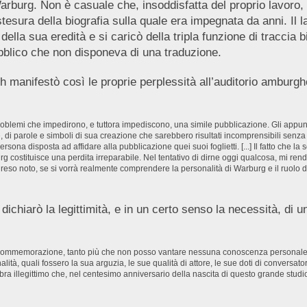
Warburg. Non è casuale che, insoddisfatta del proprio lavoro,
tesura della biografia sulla quale era impegnata da anni. Il
la sua eredità e si caricò della tripla funzione di traccia b
bblico che non disponeva di una traduzione.
 manifestò così le proprie perplessità all’auditorio amburg
roblemi che impedirono, e tuttora impediscono, una simile pubblicazione. Gli appunt
re, di parole e simboli di sua creazione che sarebbero risultati incomprensibili se
sona disposta ad affidare alla pubblicazione quei suoi foglietti. [...] Il fatto che 
rburg costituisce una perdita irreparabile. Nel tentativo di dirne oggi qualcosa, mi r
 reso noto, se si vorrà realmente comprendere la personalità di Warburg e il ruolo d
 dichiarò la legittimità, e in un certo senso la necessità, di 
sta commemorazione, tanto più che non posso vantare nessuna conoscenza personale
lità, quali fossero la sua arguzia, le sue qualità di attore, le sue doti di conversa
mbra illegittimo che, nel centesimo anniversario della nascita di questo grande studio