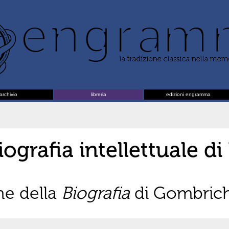
archivio
libreria
edizioni engramma
grafia intellettuale di
ne della
Biografia
di Gombrich (