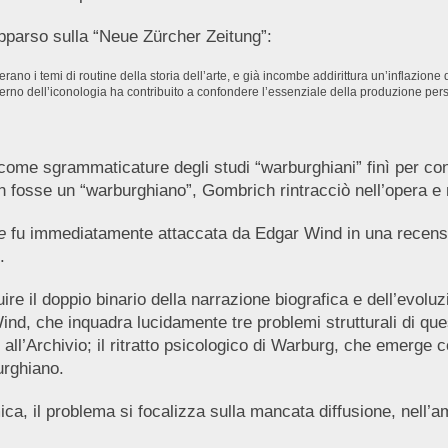
apparso sulla “Neue Zürcher Zeitung”:
ano i temi di routine della storia dell’arte, e già incombe addirittura un’inflazione
o esterno dell’iconologia ha contribuito a confondere l’essenziale della produzione 
 come sgrammaticature degli studi “warburghiani” finì per co
 fosse un “warburghiano”, Gombrich rintracciò nell’opera e n
e
fu immediatamente attaccata da Edgar Wind in una recen
.
ire il doppio binario della narrazione biografica e dell’evoluz
ind, che inquadra lucidamente tre problemi strutturali di ques
enti all’Archivio; il ritratto psicologico di Warburg, che emerg
urghiano.
ca, il problema si focalizza sulla mancata diffusione, nell’amb