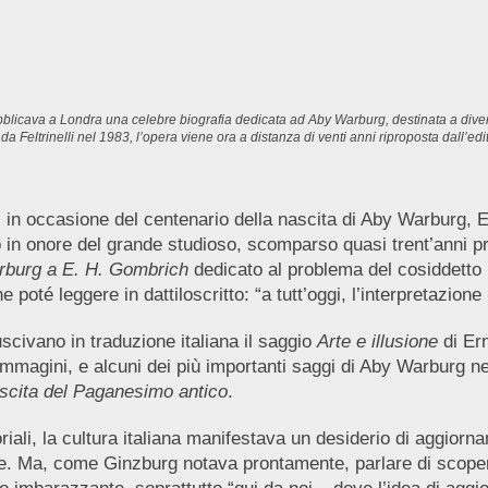
blicava a Londra una celebre biografia
dedicata ad Aby Warburg, destinata a diveni
a da Feltrinelli nel 1983, l’opera viene ora a distanza di venti anni riproposta dall’ed
, in occasione del centenario della nascita di Aby Warburg, 
in onore del grande studioso, scomparso quasi trent’anni pr
rburg a E. H. Gombrich
dedicato al problema del cosiddetto ‘
oté leggere in dattiloscritto: “a tutt’oggi, l’interpretazione 
uscivano in traduzione italiana il saggio
Arte e illusione
di Ern
 immagini, e alcuni dei più importanti saggi di Aby Warburg n
scita del Paganesimo antico
.
riali, la cultura italiana manifestava un desiderio di aggiorna
itute. Ma, come Ginzburg notava prontamente, parlare di scoper