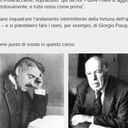
 imbarazzante, soprattutto “qui da noi – dove l’idea di ag
rettolosamente, e tutto resta come prima”.
ano inquadrare l’andamento intermittente della fortuna dell’
ce – e si potrebbero fare i nomi, per esempio, di Giorgio Pasq
ome punto di snodo in questo corso.