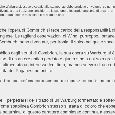
cisi, che Warburg stesso aveva dato alle stampe, avrebbe prodotto un volume, se non 
iventata una tradizione considerare le sue opere letterarie una sorta di arcano, un
 abbondantemente mescolato con acqua e orzo”.
he l’opera di Gombrich si fece carico della responsabilità di
inglese. Le taglienti osservazioni di Wind, purtroppo, lontane d
 Gombrich, sono diventate, per ironia, il solco nel quale sono
lico degli scritti di Gombrich, la sua opera su Warburg si è
asse di un autore antico perduto e giunto sino a noi solo graz
 alimentato un interesse legittimo, ma non scevro di un cer
scita del Paganesimo antico:
così feconda perché era rimasta frammento, con la potenza che ha il frammento di te
 il perpetrarsi del ritratto di un Warburg tormentato e soff
me sottolinea Gombrich stesso si tratta di coloro che ebbero
lce saturnina: di questo carattere complesso continua a essere