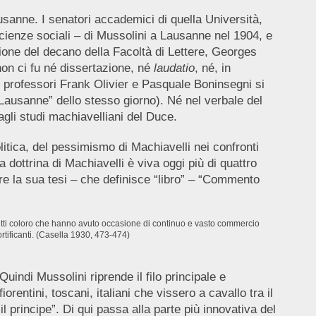
ausanne. I senatori accademici di quella Università,
 Scienze sociali – di Mussolini a Lausanne nel 1904, e
sione del decano della Facoltà di Lettere, Georges
non ci fu né dissertazione, né
laudatio
, né, in
 professori Frank Olivier e Pasquale Boninsegni si
Lausanne” dello stesso giorno). Né nel verbale del
gli studi machiavelliani del Duce.
olitica, del pessimismo di Machiavelli nei confronti
 dottrina di Machiavelli è viva oggi più di quattro
lare la sua tesi – che definisce “libro” – “Commento
utti coloro che hanno avuto occasione di continuo e vasto commercio
rtificanti. (Casella 1930, 473-474)
 Quindi Mussolini riprende il filo principale e
orentini, toscani, italiani che vissero a cavallo tra il
l principe”. Di qui passa alla parte più innovativa del