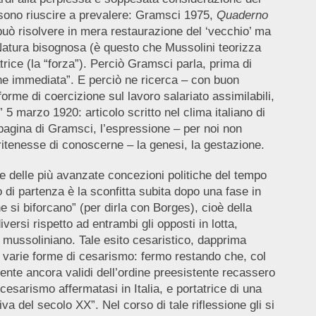
ossono riuscire a prevalere: Gramsci 1975,
Quaderno
può risolvere in mera restaurazione del ‘vecchio’ ma
 Natura bisognosa (è questo che Mussolini teorizza
trice (la “forza”). Perciò Gramsci parla, prima di
ne immediata”. E perciò ne ricerca – con buon
orme di coercizione sul lavoro salariato assimilabili,
” 5 marzo 1920: articolo scritto nel clima italiano di
 pagina di Gramsci, l’espressione – per noi non
itenesse di conoscerne – la genesi, la gestazione.
e delle più avanzate concezioni politiche del tempo
 di partenza è la sconfitta subita dopo una fase in
he si biforcano” (per dirla con Borges), cioè della
iversi rispetto ad entrambi gli opposti in lotta,
” mussoliniano. Tale esito cesaristico, dapprima
e varie forme di cesarismo: fermo restando che, col
ente ancora validi dell’ordine preesistente recassero
cesarismo affermatasi in Italia, e portatrice di una
va del secolo XX”. Nel corso di tale riflessione gli si