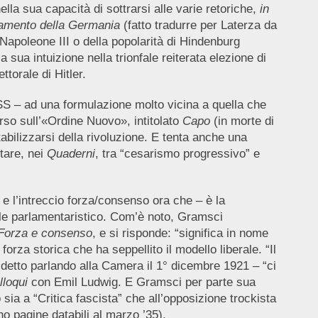
lla sua capacità di sottrarsi alle varie retoriche,
in
amento della Germania
(fatto tradurre per Laterza da
 Napoleone III o della popolarità di Hindenburg
a intuizione nella trionfale reiterata elezione di
torale di Hitler.
SS – ad una formulazione molto vicina a quella che
rso sull’«Ordine Nuovo», intitolato
Capo
(in morte di
abilizzarsi della rivoluzione. E tenta anche una
ntare, nei
Quaderni
, tra “cesarismo progressivo” e
e l’intreccio forza/consenso ora che – è la
tale parlamentaristico. Com’è noto, Gramsci
Forza e consenso
, e si risponde: “significa in nome
forza storica che ha seppellito il modello liberale. “Il
 detto parlando alla Camera il 1° dicembre 1921 – “ci
lloqui
con Emil Ludwig. E Gramsci per parte sua
 sia a “Critica fascista” che all’opposizione trockista
o pagine databili al marzo ’35).