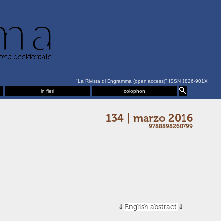
"La Rivista di Engramma (open access)" ISSN 1826-901X
in fieri
colophon
134 | marzo 2016
9788898260799
English abstract