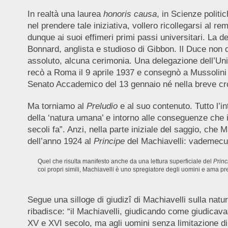
In realtà una laurea
honoris causa
, in Scienze politi
nel prendere tale iniziativa, vollero ricollegarsi al 
dunque ai suoi effimeri primi passi universitari. La 
Bonnard, anglista e studioso di Gibbon. Il Duce non d
assoluto, alcuna cerimonia. Una delegazione dell’Un
recò a Roma il 9 aprile 1937 e consegnò a Mussolini 
Senato Accademico del 13 gennaio né nella breve cro
Ma torniamo al
Preludio
e al suo contenuto. Tutto l’in
della ‘natura umana’ e intorno alle conseguenze che il
secoli fa”. Anzi, nella parte iniziale del saggio, che 
dell’anno 1924 al
Principe
del Machiavelli: vademecum
Quel che risulta manifesto anche da una lettura superficiale del
Prin
coi propri simili, Machiavelli è uno spregiatore degli uomini e ama p
Segue una silloge di giudizî di Machiavelli sulla natu
ribadisce: “il Machiavelli, giudicando come giudicava gl
XV e XVI secolo, ma agli uomini senza limitazione di s