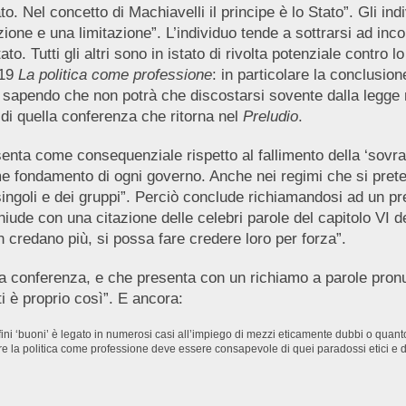
. Nel concetto di Machiavelli il principe è lo Stato”. Gli ind
ione e una limitazione”. L’individuo tende a sottrarsi ad inco
tato. Tutti gli altri sono in istato di rivolta potenziale contro
919
La politica come professione
: in particolare la conclusion
ben sapendo che non potrà che discostarsi sovente dalla legg
 di quella conferenza che ritorna nel
Preludio
.
senta come consequenziale rispetto al fallimento della ‘sovra
me fondamento di ogni governo. Anche nei regimi che si prete
ingoli e dei gruppi”. Perciò conclude richiamandosi ad un p
iude con una citazione delle celebri parole del capitolo VI d
 credano più, si possa fare credere loro per forza”.
ua conferenza, e che presenta con un richiamo a parole pronu
i è proprio così”. E ancora:
ni ‘buoni’ è legato in numerosi casi all’impiego di mezzi eticamente dubbi o quanto 
citare la politica come professione deve essere consapevole di quei paradossi etici e