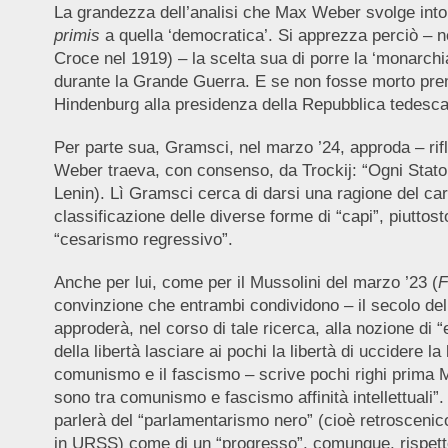
La grandezza dell’analisi che Max Weber svolge intorno
primis
a quella ‘democratica’. Si apprezza perciò – n
Croce nel 1919) – la scelta sua di porre la ‘monarchia
durante la Grande Guerra. E se non fosse morto prema
Hindenburg alla presidenza della Repubblica tedesca n
Per parte sua, Gramsci, nel marzo ’24, approda – rif
Weber traeva, con consenso, da Trockij: “Ogni Stato è
Lenin). Lì Gramsci cerca di darsi una ragione del car
classificazione delle diverse forme di “capi”, piuttos
“cesarismo regressivo”.
Anche per lui, come per il Mussolini del marzo ’23 (
F
convinzione che entrambi condividono – il secolo del 
approderà, nel corso di tale ricerca, alla nozione di
della libertà lasciare ai pochi la libertà di uccidere l
comunismo e il fascismo – scrive pochi righi prima Mu
sono tra comunismo e fascismo affinità intellettuali”
parlerà del “parlamentarismo nero” (cioè retroscenico)
in URSS) come di un “progresso”, comunque, rispett