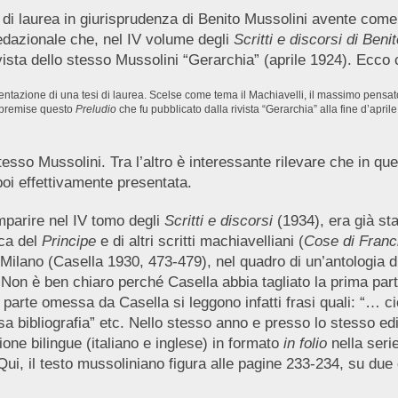
 di laurea in giurisprudenza di Benito Mussolini avente come o
 redazionale che, nel IV volume degli
Scritti e discorsi di Beni
ivista dello stesso Mussolini “Gerarchia” (aprile 1924). Ecco
ntazione di una tesi di laurea. Scelse come tema il Machiavelli, il massimo pensato
si premise questo
Preludio
che fu pubblicato dalla rivista “Gerarchia” alla fine d’april
 stesso Mussolini. Tra l’altro è interessante rilevare che in q
poi effettivamente presentata.
omparire nel IV tomo degli
Scritti e discorsi
(1934), era già sta
ica del
Principe
e di altri scritti machiavelliani (
Cose di Franc
 di Milano (Casella 1930, 473-479), nel quadro di un’antologia d
 Non è ben chiaro perché Casella abbia tagliato la prima parte
la parte omessa da Casella si leggono infatti frasi quali: “… 
sa bibliografia” etc. Nello stesso anno e presso lo stesso edi
one bilingue (italiano e inglese) in formato
in folio
nella seri
Qui, il testo mussoliniano figura alle pagine 233-234, su due 