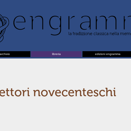
archivio
libreria
edizioni engramma
 lettori novecenteschi