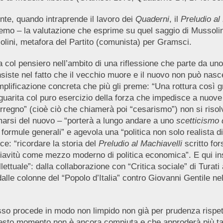
e, quando intraprende il lavoro dei
Quaderni
, il
Preludio al
o – la valutazione che esprime su quel saggio di Mussolini. 
lini, metafora del Partito (comunista) per Gramsci.
 col pensiero nell’ambito di una riflessione che parte da uno
nsiste nel fatto che il vecchio muore e il nuovo non può nasc
mplificazione concreta che più gli preme: “Una rottura così 
guarita col puro esercizio della forza che impedisce a nuove
regno” (cioè ciò che chiamerà poi “cesarismo”) non si risol
marsi del nuovo – “porterà a lungo andare a uno
scetticismo 
 formule generali” e agevola una “politica non solo realista di 
e: “ricordare la storia del
Preludio al Machiavelli
scritto for
schiavitù come mezzo moderno di politica economica”. E qui i
llettuale”: dalla collaborazione con “Critica sociale” di Turati a
 dalle colonne del “Popolo d’Italia” contro Giovanni Gentile nel
sso procede in modo non limpido non già per prudenza rispe
esto momento non è ancora compiuta e che approderà più tar