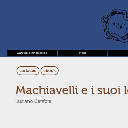
warburg & mnemosyne
indici
cartaceo
ebook
Machiavelli e i suoi
Luciano Canfora