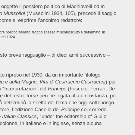
ggetto il pensiero politico di Machiavelli ed in
to Mussolini
(Mussolini 1934, 105), precede il saggio
 come si esprime l’anonimo redattore:
re politico italiano, troppo spesso misconosciuto e deformato, in
e del 1924.
uesto breve ragguaglio – di dieci anni successivo –
to ripreso nel 1930, da un importante filologo
ia e della Magna
,
Vita di Castruccio Castracani
) per
i “Interpretazioni” del
Principe
(Foscolo, Ferrari, De
 del testo: forse perché legata alla circostanza, poi
ciò determinò la scelta del tema che oggi sottopongo
tore, l’edizione Casella del
Principe
col corredo
e
Italian Classics
, “under the editorship of Giulio
colonne, in italiano e in inglese, senza alcuna