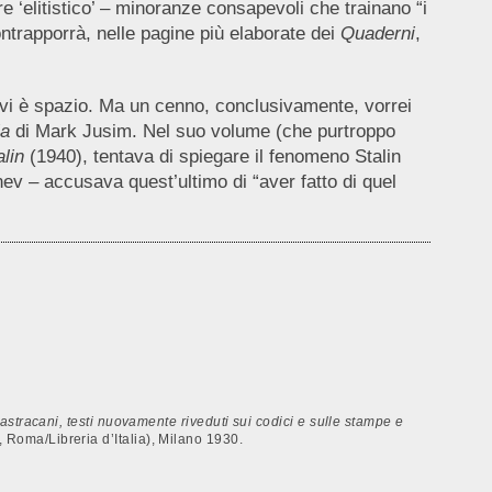
 ‘elitistico’ – minoranze consapevoli che trainano “i
ontrapporrà, nelle pagine più elaborate dei
Quaderni
,
n vi è spazio. Ma un cenno, conclusivamente, vorrei
ia
di Mark Jusim. Nel suo volume (che purtroppo
alin
(1940), tentava di spiegare il fenomeno Stalin
nev – accusava quest’ultimo di “aver fatto di quel
astracani, testi nuovamente riveduti sui codici e sulle stampe e
io, Roma/Libreria d’Italia), Milano 1930.