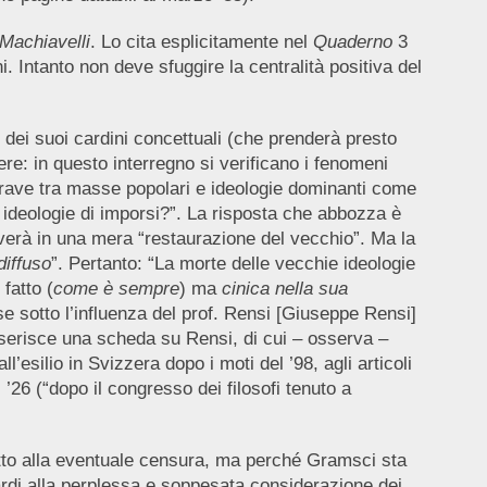
 Machiavelli
. Lo cita esplicitamente nel
Quaderno
3
Intanto non deve sfuggire la centralità positiva del
 dei suoi cardini concettuali (che prenderà presto
ere: in questo interregno si verificano i fenomeni
grave tra masse popolari e ideologie dominanti come
 ideologie di imporsi?”. La risposta che abbozza è
verà in una mera “restaurazione del vecchio”. Ma la
diffuso
”. Pertanto: “La morte delle vecchie ideologie
fatto (
come è sempre
) ma
cinica nella sua
se sotto l’influenza del prof. Rensi [Giuseppe Rensi]
nserisce una scheda su Rensi, di cui – osserva –
ll’esilio in Svizzera dopo i moti del ’98, agli articoli
 ’26 (“dopo il congresso dei filosofi tenuto a
tto alla eventuale censura, ma perché Gramsci sta
di alla perplessa e soppesata considerazione dei