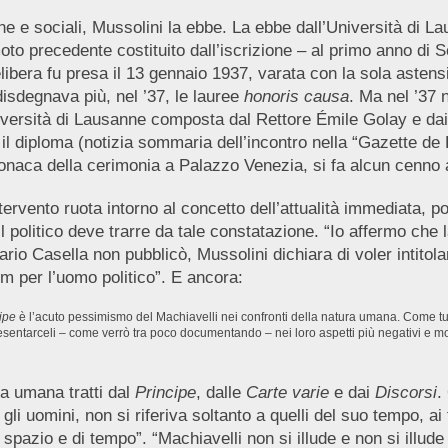
che e sociali, Mussolini la ebbe. La ebbe dall’Università di L
remoto precedente costituito dall’iscrizione – al primo anno di
delibera fu presa il 13 gennaio 1937, varata con la sola asten
isdegnava più, nel ’37, le lauree
honoris causa
. Ma nel ’37 
iversità di Lausanne composta dal Rettore Émile Golay e dai
il diploma (notizia sommaria dell’incontro nella “Gazette de 
naca della cerimonia a Palazzo Venezia, si fa alcun cenno a
tervento ruota intorno al concetto dell’attualità immediata, p
 politico deve trarre da tale constatazione. “Io affermo che la
Mario Casella non pubblicò, Mussolini dichiara di voler intito
 per l’uomo politico”. E ancora:
cipe
è l’acuto pessimismo del Machiavelli nei confronti della natura umana. Come t
resentarceli – come verrò tra poco documentando – nei loro aspetti più negativi e mo
ra umana tratti dal
Principe
, dalle
Carte varie
e dai
Discorsi
.
i uomini, non si riferiva soltanto a quelli del suo tempo, ai fi
pazio e di tempo”. “Machiavelli non si illude e non si illude i