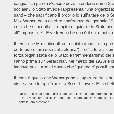
saggio: “La parola
Principe
deve intendersi come Stato
sociale”, lo Stato invece rappresenta “una organizzaz
santi – che sacrificano il proprio io sull’altare dello S
Max Weber, dalla celebre conferenza del gennaio 1
colui che si accolla il compito di guidare lo Stato 
all’“impossibile”. E vedremo che non è il solo motivo
Il tema che Mussolini affronta subito dopo – e lo pre
certo esercitare sovranità alcuna”) – è “la forza” co
forza organizzata dello Stato e frammentarismo dei s
l’anno prima su “Gerarchia”, nel marzo del 1923) e ch
laddove quelli armati sanno che “quando e’ populi non
Il tema è quello che Weber pone all’apertura della s
disse a suo tempo Trockij a Brest-Litowsk. E in effett
Nessuna etica al mondo prescinde dal fatto che il raggiungimento di fi
[...] Chi vuole fare politica in generale, e soprattutto chi vuole eser
sotto la loro pressione.