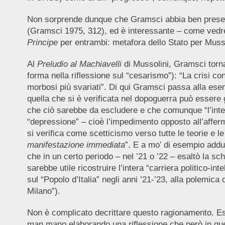
Non sorprende dunque che Gramsci abbia ben present
(Gramsci 1975, 312), ed è interessante – come vedrem
Principe
per entrambi: metafora dello Stato per Musso
Al
Preludio al Machiavelli
di Mussolini, Gramsci torna
forma nella riflessione sul “cesarismo”): “La crisi co
morbosi più svariati”. Di qui Gramsci passa alla ese
quella che si è verificata nel dopoguerra può essere 
che ciò sarebbe da escludere e che comunque “l’inter
“depressione” – cioè l’impedimento opposto all’affer
si verifica come scetticismo verso tutte le teorie e le
manifestazione immediata
”. E a mo’ di esempio adduc
che in un certo periodo – nel ’21 o ’22 – esaltò la 
sarebbe utile ricostruire l’intera “carriera politico-inte
sul “Popolo d’Italia” negli anni ’21-’23, alla polemica
Milano”).
Non è complicato decrittare questo ragionamento. E
man mano elaborando una riflessione che però in qu