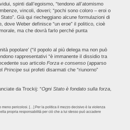
ividui, spinti dall’egoismo, “tendono all’atomismo
mbenze, vincoli, doveri; “pochi sono coloro – eroi o
 lo Stato”. Già qui riecheggiano alcune formulazioni di
e, dove Weber definisce “un eroe” il politico, cioè
e morale, ma che dovrà farlo perché punta
nità popolare’ (“il popolo al più delega ma non può
ndono rappresentativi “è immanente il dissidio tra
recedente suo articolo
Forza e consenso
(apparso
el
Principe
sui profeti disarmati che “riunorno”
nciate da Trockij: “
Ogni Stato è fondato sulla forza
,
meno pericolosi. […] Per la politica il mezzo decisivo è la violenza
 della propria responsabilità per ciò che a lui stesso può accadere