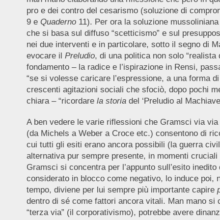
pro e dei contro del cesarismo (soluzione di comprome
9 e
Quaderno
11). Per ora la soluzione mussoliniana 
che si basa sul diffuso “scetticismo” e sul presuppos
nei due interventi e in particolare, sotto il segno di M
evocare il
Preludio
, di una politica non solo “realista d
fondamento – la radice e l’ispirazione in Rensi, passa
“se si volesse caricare l’espressione, a una forma di
crescenti agitazioni sociali che sfociò, dopo pochi m
chiara – “ricordare
la storia
del ‘Preludio al Machiave
A ben vedere le varie riflessioni che Gramsci via vi
(da Michels a Weber a Croce etc.) consentono di ricon
cui tutti gli esiti erano ancora possibili (la guerra ci
alternativa pur sempre presente, in momenti cruciali dell
Gramsci si concentra per l’appunto sull’esito inedito
considerato in blocco come negativo, lo induce poi, 
tempo, diviene per lui sempre più importante capire
dentro di sé come fattori ancora vitali. Man mano s
“terza via” (il corporativismo), potrebbe avere dinanzi