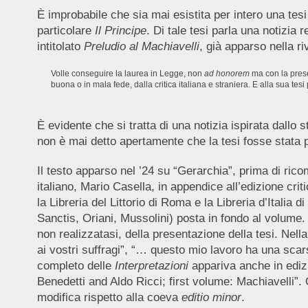
È improbabile che sia mai esistita per intero una tesi
particolare
Il Principe
. Di tale tesi parla una notizia
intitolato
Preludio al Machiavelli
, già apparso nella r
Volle conseguire la laurea in Legge, non
ad honorem
ma con la prese
buona o in mala fede, dalla critica italiana e straniera. E alla sua te
È evidente che si tratta di una notizia ispirata dallo
non è mai detto apertamente che la tesi fosse stata 
Il testo apparso nel ’24 su “Gerarchia”, prima di ric
italiano, Mario Casella, in appendice all’edizione crit
la Libreria del Littorio di Roma e la Libreria d’Italia
Sanctis, Oriani, Mussolini) posta in fondo al volume.
non realizzatasi, della presentazione della tesi. Nel
ai vostri suffragi”, “… questo mio lavoro ha una scar
completo delle
Interpretazioni
appariva anche in edizi
Benedetti and Aldo Ricci; first volume: Machiavelli”. 
modifica rispetto alla coeva
editio minor
.