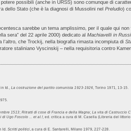
 potere possibili (anche in URSS) sono comunque di carattere
a dello Stato (che è la diagnosi di Mussolini nel
Preludio
) c
novecentesca sarebbe un tema amplissimo, per il quale qui no
ella sera” del 22 aprile 2000) dedicato al
Machiavelli in Russ
l’altro, che Trockij, nella biografia rimasta incompiuta di
St
uratore staliniano Vyscinskij – nella requisitoria contro Kame
in Id.,
La costruzione del partito comunista 1923-1926
, Torino 1971, 13-15.
1975.
cembre 1513
;
Ritratti di cose di Francia e della Magna
;
La vita di Castruccio C
 di Ugo Foscolo ... et al.!
,
ed. critica a cura di M. Casella (Libreria del littor
n Id.
Scritti politici
, a cura di E. Santarelli, Milano 1979, 227-228.