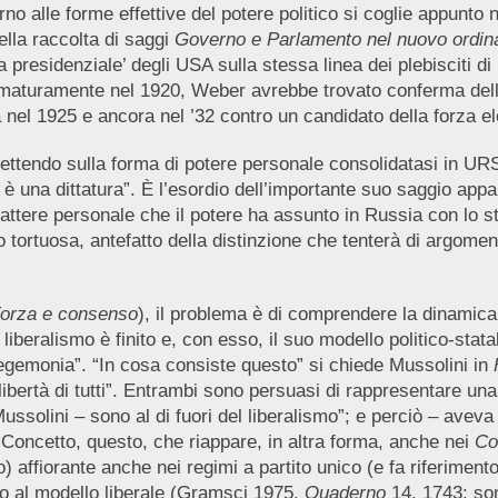
 alle forme effettive del potere politico si coglie appunto ne
ella raccolta di saggi
Governo e Parlamento nel nuovo ordin
 presidenziale’ degli USA sulla stessa linea dei plebisciti di
turamente nel 1920, Weber avrebbe trovato conferma della su
el 1925 e ancora nel ’32 contro un candidato della forza elet
lettendo sulla forma di potere personale consolidatasi in UR
 una dittatura”. È l’esordio dell’importante suo saggio appa
attere personale che il potere ha assunto in Russia con lo st
to tortuosa, antefatto della distinzione che tenterà di argome
orza e consenso
), il problema è di comprendere la dinamica 
liberalismo è finito e, con esso, il suo modello politico-sta
 “egemonia”. “In cosa consiste questo” si chiede Mussolini in
a libertà di tutti”. Entrambi sono persuasi di rappresentare una 
ssolini – sono al di fuori del liberalismo”; e perciò – aveva
. Concetto, questo, che riappare, in altra forma, anche nei
Co
 affiorante anche nei regimi a partito unico (e fa riferimento
o al modello liberale (Gramsci 1975,
Quaderno
14, 1743: son