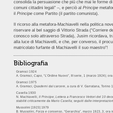
consolida la persuasione che più che mai le forme di
comuni cittadini legali” –, e perciò al
Principe
metafor
il
Principe
come Partito (il partito comunista).
Il ricorso alla metafora-Machiavelli nella politica 
riservare al bel saggio di Vittorio Strada (“Corriere d
conosco solo attraverso Strada), Jusim ricordava, tra 
alla luce di Machiavelli, e che, per converso, il proc
matricolato furfante di Machiavelli il suo maestro”!
Bibliografia
Gramsci 1924
A. Gramsci,
Capo
, “L’Ordine Nuovo”, III serie, 1 (marzo 1924); ora 
Gramsci 1975
A. Gramsci,
Quaderni dal carcere
, a cura di V. Garratana, Torino 
Casella 1930
N. Machiavelli,
Il Principe
;
Lettera a Francesco Vettori del 10 de
stabiliti criticamente da Mario Casella; seguiti dalle interpretazioni
Mussolini [1923] 1979
B. Mussolini,
Forza e consenso
, “Gerarchia”, marzo 1923, 3; ora i