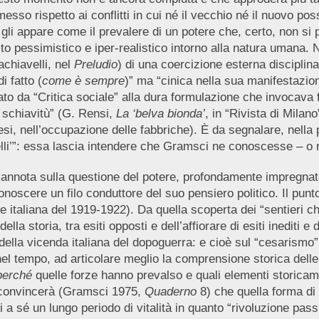
sso rispetto ai conflitti in cui né il vecchio né il nuovo p
gli appare come il prevalere di un potere che, certo, non si 
to pessimistico e iper-realistico intorno alla natura umana.
achiavelli, nel
Preludio
) di una coercizione esterna disciplina
i fatto (
come è sempre
)” ma “cinica nella sua manifestazio
to da “Critica sociale” alla dura formulazione che invocava f
 schiavitù” (G. Rensi,
La ‘belva bionda’
, in “Rivista di Milano
esi, nell’occupazione delle fabbriche). È da segnalare, nella
lli’”: essa lascia intendere che Gramsci ne conoscesse – o r
a annota sulla questione del potere, profondamente impregnat
oscere un filo conduttore del suo pensiero politico. Il punto
vile italiana del 1919-1922). Da quella scoperta dei “sentieri c
a storia, tra esiti opposti e dell’affiorare di esiti inediti e d
 della vicenda italiana del dopoguerra: e cioè sul “cesarismo
nel tempo, ad articolare meglio la comprensione storica dell
perché
quelle forze hanno prevalso e quali elementi storicam
i convincerà (Gramsci 1975,
Quaderno
8) che quella forma di 
 a sé un lungo periodo di vitalità in quanto “rivoluzione passi