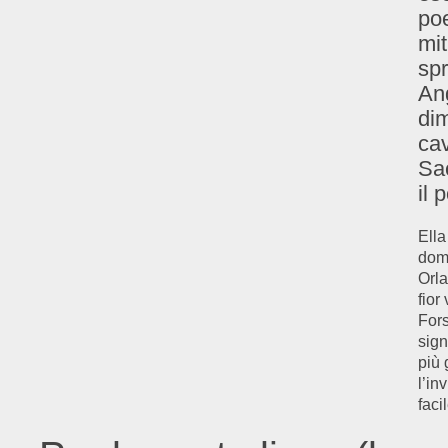
po
mit
spr
Ang
dim
cav
Sac
il 
Ella
doma
Orla
fior
Fors
sign
più 
l’in
faci