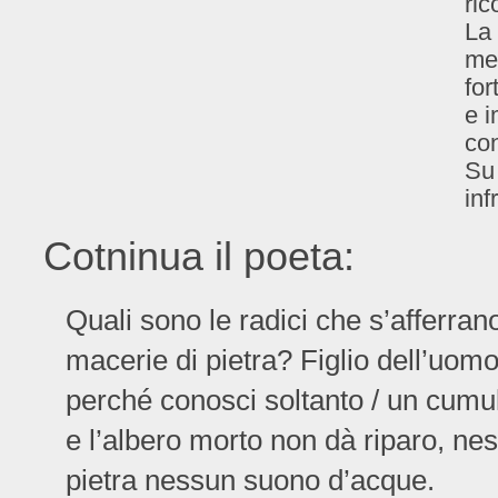
ric
La 
me
for
e i
co
Su 
inf
Cotninua il poeta:
Quali sono le radici che s’afferran
macerie di pietra? Figlio dell’uomo
perché conosci soltanto / un cumulo
e l’albero morto non dà riparo, nessu
pietra nessun suono d’acque.