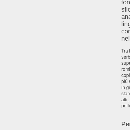
ton
sfi
ana
lin
con
nel
Tra 
serb
supe
romi
copi
più 
in g
stam
atti
pelli
Per