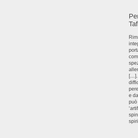
Per
Taf
Rima
inte
port
comp
spez
alle
[…].
diff
pere
e da
può 
‘art
spin
spiri