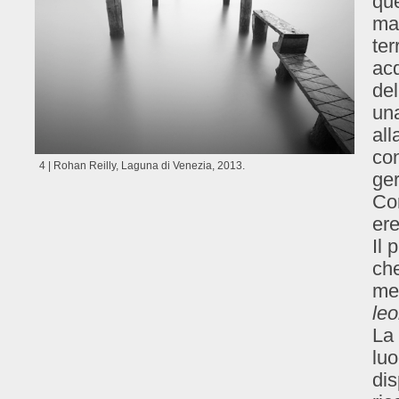
que
mai
ter
acq
del
una
all
con
4 | Rohan Reilly, Laguna di Venezia, 2013.
ger
Co
ere
Il 
che
me
le
La 
luo
dis