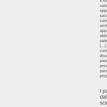
Il ru
valo
oppo
sacr
come
arch
appa
abbi
pale
[…]
cont
diss
pres
prov
para
prop
I p
dal
sc