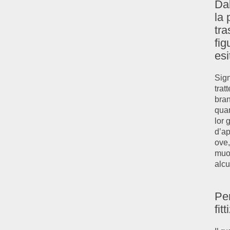
Dal
la 
tra
fig
esi
Sign
trat
bran
quan
lor 
d’ap
ove,
muov
alcu
Per
fit