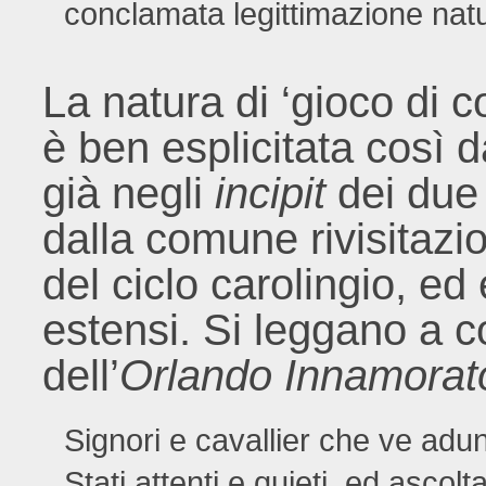
conclamata legittimazione natur
La natura di ‘gioco di c
è ben esplicitata così 
già negli
incipit
dei due p
dalla comune rivisitazi
del ciclo carolingio, ed
estensi. Si leggano a co
dell’
Orlando Innamora
Signori e cavallier che ve adun
Stati attenti e quieti, ed ascolta