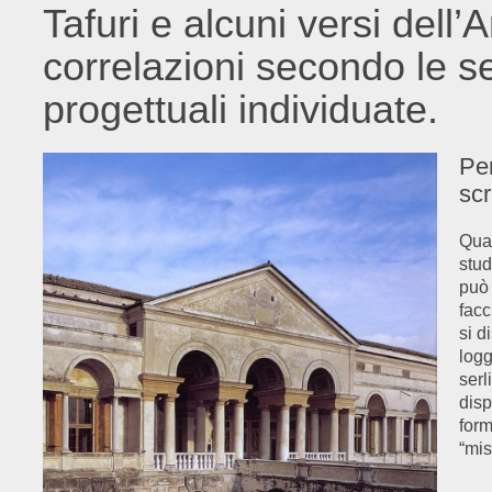
Tafuri e alcuni versi dell’
correlazioni secondo le se
progettuali individuate.
Per
scr
Quas
stud
può 
facc
si d
logg
serl
disp
form
“mis