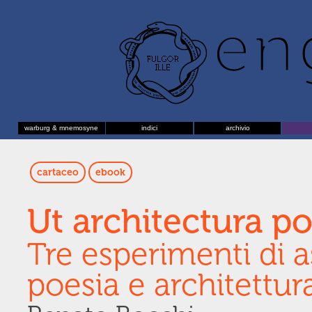
warburg & mnemosyne
indici
archivio
cartaceo
ebook
Ut architectura po
Tre esperimenti di a
poesia e architettur