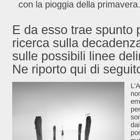
con la pioggia della primavera
E da esso trae spunto p
ricerca sulla decadenz
sulle possibili linee del
Ne riporto qui di seguit
L’A
no
ema
per
son
dai
por