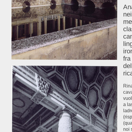
An
nei
met
cl
can
lin
iro
fra
del
ric
Rina
cava
vuol
a la
ladr
(ris
(qua
noi 