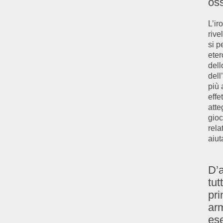
os
L’ir
rive
si p
eter
dell
dell
più 
effe
atte
gioc
rela
aiu
D’a
tut
pri
arm
ese