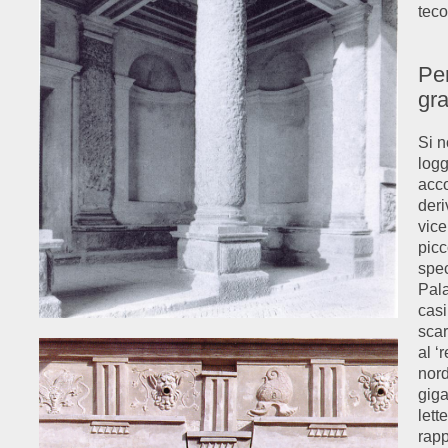
teco
Per
gra
Si n
logg
acco
deri
vice
picc
spec
Pala
cas
scar
al ‘
nord
giga
lett
rapp