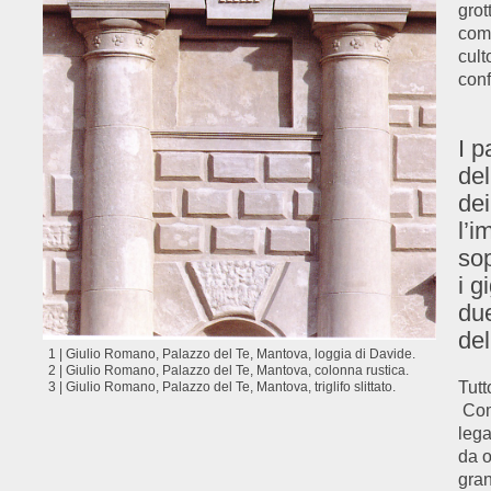
grot
come
cult
conf
I p
del
dei
l’i
sop
i g
due
del
1 | Giulio Romano, Palazzo del Te, Mantova, loggia di Davide.
2 | Giulio Romano, Palazzo del Te, Mantova, colonna rustica.
Tutt
3 | Giulio Romano, Palazzo del Te, Mantova, triglifo slittato.
Come
lega
da o
gra