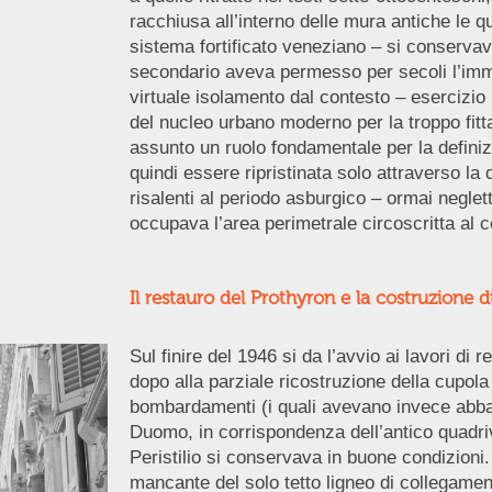
racchiusa all’interno delle mura antiche le qu
sistema fortificato veneziano – si conservav
secondario aveva permesso per secoli l’imme
virtuale isolamento dal contesto – esercizio
del nucleo urbano moderno per la troppo fitt
assunto un ruolo fondamentale per la defini
quindi essere ripristinata solo attraverso la 
risalenti al periodo asburgico – ormai negle
occupava l’area perimetrale circoscritta al c
Il restauro del Prothyron e la costruzione di
Sul finire del 1946 si da l’avvio ai lavori di
dopo alla parziale ricostruzione della cupola
bombardamenti (i quali avevano invece abbat
Duomo, in corrispondenza dell’antico quadriv
Peristilio si conservava in buone condizioni. I
mancante del solo tetto ligneo di collegamen