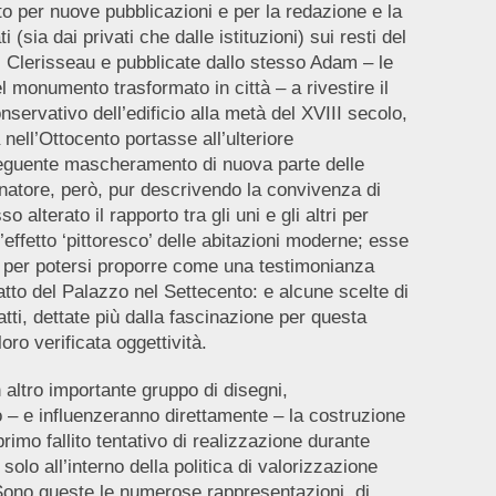
to per nuove pubblicazioni e per la redazione e la
 (sia dai privati che dalle istituzioni) sui resti del
i Clerisseau e pubblicate dallo stesso Adam – le
el monumento trasformato in città – a rivestire il
onservativo dell’edificio alla metà del XVIII secolo,
nell’Ottocento portasse all’ulteriore
nseguente mascheramento di nuova parte delle
gnatore, però, pur descrivendo la convivenza di
 alterato il rapporto tra gli uni e gli altri per
effetto ‘pittoresco’ delle abitazioni moderne; esse
tà per potersi proporre come una testimonianza
 fatto del Palazzo nel Settecento: e alcune scelte di
tti, dettate più dalla fascinazione per questa
ro verificata oggettività.
ltro importante gruppo di disegni,
 – e influenzeranno direttamente – la costruzione
rimo fallito tentativo di realizzazione durante
olo all’interno della politica di valorizzazione
. Sono queste le numerose rappresentazioni, di