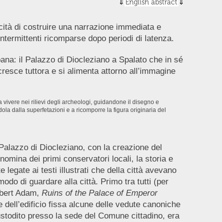
English abstract
cità di costruire una narrazione immediata e
intermittenti ricomparse dopo periodi di latenza.
urbana: il Palazzo di Diocleziano a Spalato che in sé
resce tuttora e si alimenta attorno all’immagine
 a vivere nei rilievi degli archeologi, guidandone il disegno e
dola dalla superfetazioni e a ricomporre la figura originaria del
l Palazzo di Diocleziano, con la creazione del
mina dei primi conservatori locali, la storia e
 legate ai testi illustrati che della città avevano
modo di guardare alla città. Primo tra tutti (per
bert Adam,
Ruins of the Palace of Emperor
 dell’edificio fissa alcune delle vedute canoniche
custodito presso la sede del Comune cittadino, era