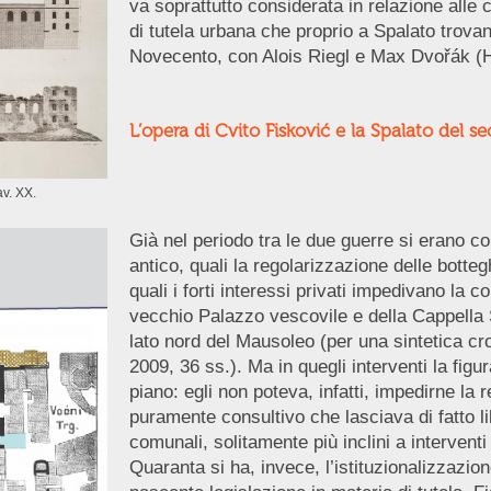
va soprattutto considerata in relazione alle 
di tutela urbana che proprio a Spalato trova
Novecento, con Alois Riegl e Max Dvořák (H
L’opera di Cvito Fisković e la Spalato del
av. XX.
Già nel periodo tra le due guerre si erano c
antico, quali la regolarizzazione delle botteg
quali i forti interessi privati impedivano la 
vecchio Palazzo vescovile e della Cappella 
lato nord del Mausoleo (per una sintetica cro
2009, 36 ss.). Ma in quegli interventi la fi
piano: egli non poteva, infatti, impedirne la
puramente consultivo che lasciava di fatto li
comunali, solitamente più inclini a intervent
Quaranta si ha, invece, l’istituzionalizzazio