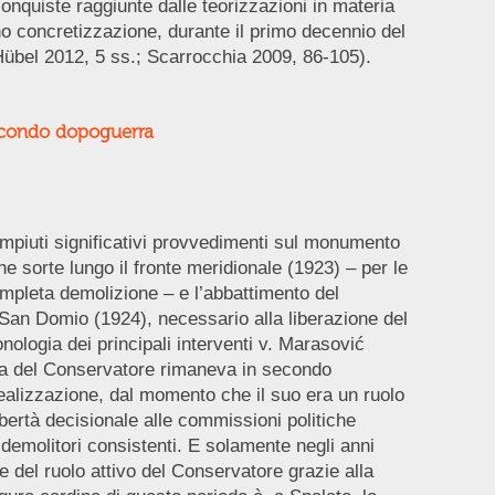
conquiste raggiunte dalle teorizzazioni in materia
no concretizzazione, durante il primo decennio del
übel 2012, 5 ss.; Scarrocchia 2009, 86-105).
 secondo dopoguerra
ompiuti significativi provvedimenti sul monumento
he sorte lungo il fronte meridionale (1923) – per le
completa demolizione – e l’abbattimento del
San Domio (1924), necessario alla liberazione del
nologia dei principali interventi v. Marasović
gura del Conservatore rimaneva in secondo
 realizzazione, dal momento che il suo era un ruolo
bertà decisionale alle commissioni politiche
i demolitori consistenti. E solamente negli anni
ne del ruolo attivo del Conservatore grazie alla