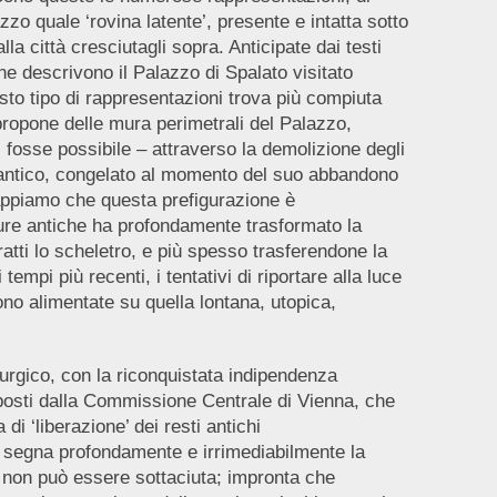
azzo quale ‘rovina latente’, presente e intatta sotto
a città cresciutagli sopra. Anticipate dai testi
e descrivono il Palazzo di Spalato visitato
esto tipo di rappresentazioni trova più compiuta
propone delle mura perimetrali del Palazzo,
 fosse possibile – attraverso la demolizione degli
icio antico, congelato al momento del suo abbandono
sappiamo che questa prefigurazione è
ature antiche ha profondamente trasformato la
tti lo scheletro, e più spesso trasferendone la
tempi più recenti, i tentativi di riportare alla luce
sono alimentate su quella lontana, utopica,
urgico, con la riconquistata indipendenza
imposti dalla Commissione Centrale di Vienna, che
i ‘liberazione’ dei resti antichi
e segna profondamente e irrimediabilmente la
a’ non può essere sottaciuta; impronta che