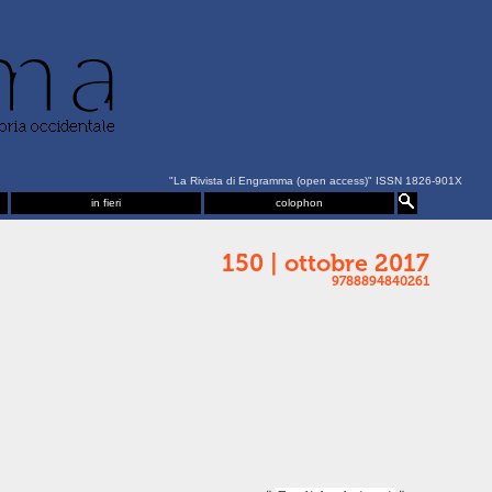
"La Rivista di Engramma (open access)" ISSN 1826-901X
in fieri
colophon
150 | ottobre 2017
9788894840261