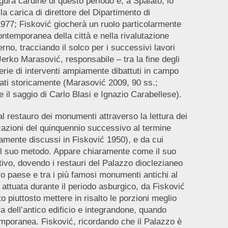
igura cardine di questo periodo è, a Spalato, lo
la carica di direttore del Dipartimento di
977; Fisković giocherà un ruolo particolarmente
ontemporanea della città e nella rivalutazione
erno, tracciando il solco per i successivi lavori
 Jerko Marasović, responsabile – tra la fine degli
erie di interventi ampiamente dibattuti in campo
ati storicamente (Marasović 2009, 90 ss.;
 il saggio di Carlo Blasi e Ignazio Carabellese).
al restauro dei monumenti attraverso la lettura dei
izzazioni del quinquennio successivo al termine
amente discussi in Fisković 1950), e da cui
del suo metodo. Appare chiaramente come il suo
ivo, dovendo i restauri del Palazzo dioclezianeo
o paese e tra i più famosi monumenti antichi al
attuata durante il periodo asburgico, da Fisković
o piuttosto mettere in risalto le porzioni meglio
a dell’antico edificio e integrandone, quando
ntemporanea. Fisković, ricordando che il Palazzo è