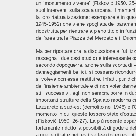
un “monumento vivente” (Fisković 1950, 25-27)
suoi interventi sulla scala urbana, il manteni
la loro riattualizzazione; esemplare è in que
1945-1952) che viene spogliata del parament
ricostruita per rientrare a pieno titolo in fu
dell’area tra la Piazza del Mercato e il Duom
Ma per riportare ora la discussione all’utiliz
rassegna i due casi studio) è interessante o
secondo dopoguerra, anche sulla scorta di –
danneggiamenti bellici, si possano ricondur
si voleva con esse restituire. Infatti, pur d
dell’insieme ambientale e di non voler danne
stili successivi, egli non sembra porre in dub
importanti strutture della Spalato moderna cre
Lazzareto a sud-est (demolito nel 1946) e l'
momento in cui queste fossero state d’ostaco
(Fisković 1950, 26-27). La più recente espan
fortemente ridotto la possibilità di godere de
a quelle ritratte nei testi sette-ottocentesch