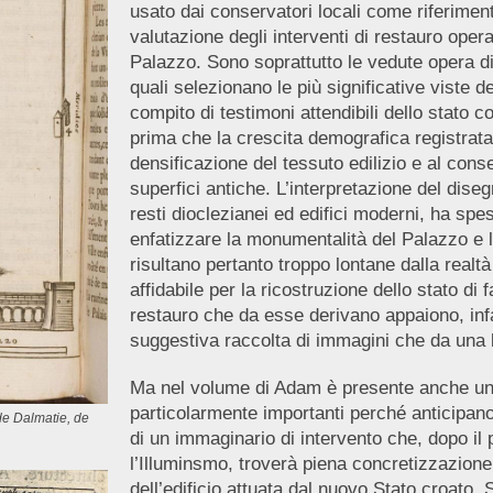
usato dai conservatori locali come riferimen
valutazione degli interventi di restauro operati
Palazzo. Sono soprattutto le vedute opera d
quali selezionano le più significative viste d
compito di testimoni attendibili dello stato c
prima che la crescita demografica registrata 
densificazione del tessuto edilizio e al co
superfici antiche. L’interpretazione del dise
resti dioclezianei ed edifici moderni, ha spesso
enfatizzare la monumentalità del Palazzo e l’
risultano pertanto troppo lontane dalla real
affidabile per la ricostruzione dello stato di
restauro che da esse derivano appaiono, infa
suggestiva raccolta di immagini che da una lo
Ma nel volume di Adam è presente anche un a
particolarmente importanti perché anticipano
de Dalmatie, de
di un immaginario di intervento che, dopo il p
l’Illuminsmo, troverà piena concretizzazione s
dell’edificio attuata dal nuovo Stato croato