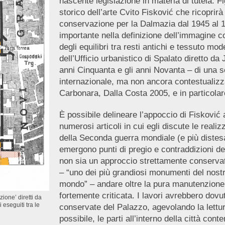
nascente legislazione in materia di tutela. F
storico dell’arte Cvito Fisković che ricoprirà 
conservazione per la Dalmazia dal 1945 al 1
importante nella definizione dell’immagine c
degli equilibri tra resti antichi e tessuto mod
dell’Ufficio urbanistico di Spalato diretto da
anni Cinquanta e gli anni Novanta – di una s
internazionale, ma non ancora contestualizz
Carbonara, Dalla Costa 2005, e in particolare
È possibile delineare l’appoccio di Fisković 
numerosi articoli in cui egli discute le real
della Seconda guerra mondiale (e più distes
emergono punti di pregio e contraddizioni 
non sia un approccio strettamente conservat
– “uno dei più grandiosi monumenti del nostr
mondo” – andare oltre la pura manutenzione 
fortemente criticata. I lavori avrebbero dovut
zione’ diretti da
 eseguiti tra le
conservate del Palazzo, agevolando la lettur
possibile, le parti all’interno della città co