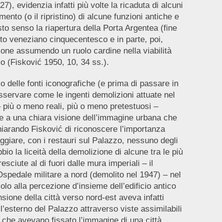
, evidenzia infatti più volte la ricaduta di alcuni
mento (o il ripristino) di alcune funzioni antiche e
sto senso la riapertura della Porta Argentea (fine
o veneziano cinquecentesco e in parte, poi,
nzione assumendo un ruolo cardine nella viabilità
o (Fisković 1950, 10, 34 ss.).
zo delle fonti iconografiche (e prima di passare in
sservare come le ingenti demolizioni attuate nel
 più o meno reali, più o meno pretestuosi –
re a una chiara visione dell’immagine urbana che
ichiarando Fisković di riconoscere l’importanza
ggiare, con i restauri sul Palazzo, nessuno degli
bio la liceità della demolizione di alcune tra le più
sciute al di fuori dalle mura imperiali – il
Ospedale militare a nord (demolito nel 1947) – nel
lo alla percezione d’insieme dell’edificio antico
sione della città verso nord-est aveva infatti
ll’esterno del Palazzo attraverso viste assimilabili
i, che avevano fissato l’immagine di una città