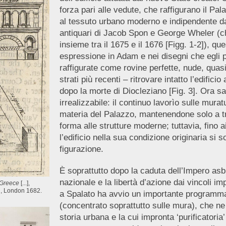
forza pari alle vedute, che raffigurano il Pal
al tessuto urbano moderno e indipendente dall
antiquari di Jacob Spon e George Wheler (ch
insieme tra il 1675 e il 1676 [Figg. 1-2]), qu
espressione in Adam e nei disegni che egli 
raffigurate come rovine perfette, nude, quasi
strati più recenti – ritrovare intatto l’edif
dopo la morte di Diocleziano [Fig. 3]. Ora 
irrealizzabile: il continuo lavorìo sulle mur
materia del Palazzo, mantenendone solo a tra
forma alle strutture moderne; tuttavia, fino ai 
l’edificio nella sua condizione originaria si 
figurazione.
È soprattutto dopo la caduta dell’Impero asb
nazionale e la libertà d’azione dai vincoli 
o Greece
[...],
l, London 1682.
a Spalato ha avvio un importante programma d
(concentrato soprattutto sulle mura), che n
storia urbana e la cui impronta ‘purificatori