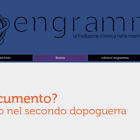
archivio
libreria
edizioni engramma
cumento?
ato nel secondo dopoguerra