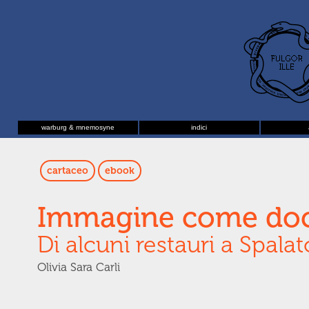
warburg & mnemosyne
indici
cartaceo
ebook
Immagine come do
Di alcuni restauri a Spal
Olivia Sara Carli