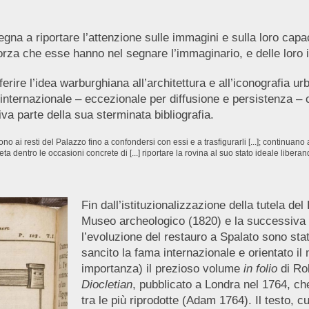
na a riportare l’attenzione sulle immagini e sulla loro capa
forza che esse hanno nel segnare l’immaginario, e delle loro 
sferire l’idea warburghiana all’architettura e all’iconografia 
internazionale – eccezionale per diffusione e persistenza – c
iva parte della sua sterminata bibliografia.
no ai resti del Palazzo fino a confondersi con essi e a trasfigurarli [...]; continuano
 dentro le occasioni concrete di [...] riportare la rovina al suo stato ideale liberan
Fin dall’istituzionalizzazione della tutela de
Museo archeologico (1820) e la successiva no
l’evoluzione del restauro a Spalato sono state
sancito la fama internazionale e orientato il 
importanza) il prezioso volume
in folio
di Ro
Diocletian
, pubblicato a Londra nel 1764, che
tra le più riprodotte (Adam 1764). Il testo, 