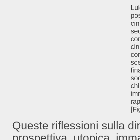
Luk
pos
cin
sec
con
cin
con
sce
fin
sod
chi
im
rap
[Fi
Queste riflessioni sulla d
prospettiva, utopica, imm