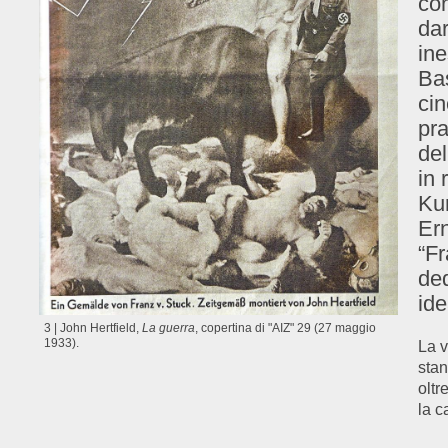
con
dar
ine
Bas
cin
pra
del
in 
Kur
Ern
“Fr
ded
ide
3 | John Hertfield,
La guerra
, copertina di "AIZ" 29 (27 maggio
1933).
La v
stan
oltr
la c