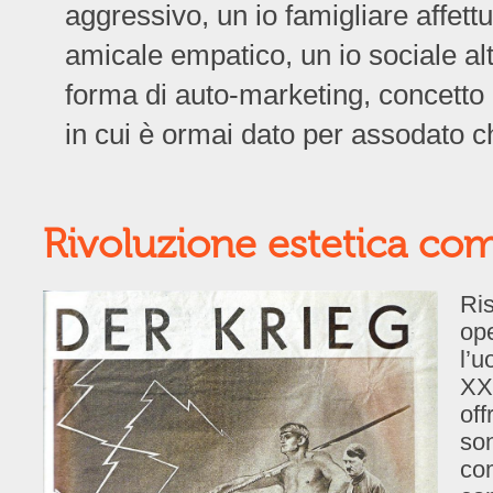
aggressivo, un io famigliare affett
amicale empatico, un io sociale altr
forma di auto-marketing, concetto 
in cui è ormai dato per assodato c
Rivoluzione estetica com
Ris
ope
l’u
XX 
off
son
com