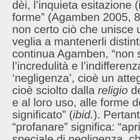
dèi, l’inquieta esitazione (
forme” (Agamben 2005, 8
non certo ciò che unisce 
veglia a mantenerli distinti
continua Agamben, “non s
l’incredulità e l’indifferen
‘negligenza’, cioè un atteg
cioè sciolto dalla
religio
d
e al loro uso, alle forme 
significato” (
ibid.
). Pertan
“profanare” significa: “apr
speciale di negligenza, c