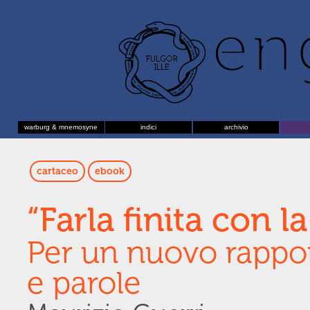
warburg & mnemosyne
indici
archivio
cartaceo
ebook
“Farla finita con la
Per un nuovo rappo
e parole