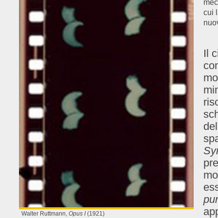
mec
cui 
nuo
Il 
com
mod
mim
ris
sch
del
spa
Sy
pre
mor
ess
pu
app
Walter Ruttmann,
Opus I
(1921)