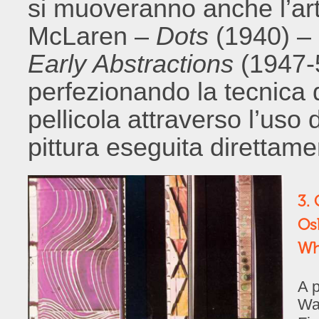
si muoveranno anche l’ar
McLaren –
Dots
(1940) –
Early Abstractions
(1947-
perfezionando la tecnica
pellicola attraverso l’uso 
pittura eseguita direttame
3. 
Os
Wh
A p
Wa