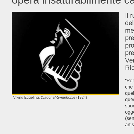
Il 
del
mes
pre
pro
pre
Ven
Ric
“Per
che 
quel
Viking Eggeling,
Diagonal-Symphonie
(1924)
ques
suon
ogge
(sen
arti