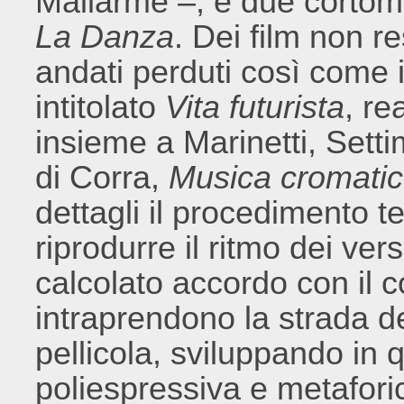
Mallarmé –, e due cortome
La Danza
. Dei film non re
andati perduti così come il
intitolato
Vita futurista
, re
insieme a Marinetti, Settim
di Corra,
Musica cromati
dettagli il procedimento te
riprodurre il ritmo dei ver
calcolato accordo con il col
intraprendono la strada de
pellicola, sviluppando in
poliespressiva e metafori