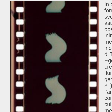
In 
for
sv
ast
ope
ini
me
inc
di 
Eg
cre
lun
geo
31)
l’a
con
cui
me