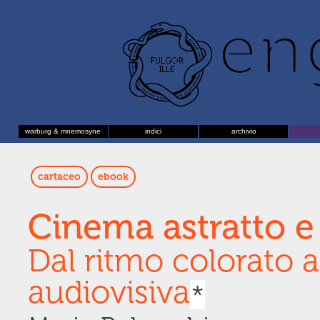
warburg & mnemosyne
indici
archivio
cartaceo
ebook
Cinema astratto e 
Dal ritmo colorato 
audiovisiva
*