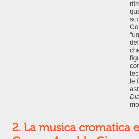
rit
qua
sco
Co
“un
del
che
fig
com
tec
le 
ast
Di
mo
2. La musica cromatica e 