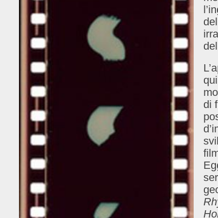
l’i
del
irr
del
L’a
qui
mo
di 
pos
d’i
svi
fil
Eg
ser
ge
Rh
Hor