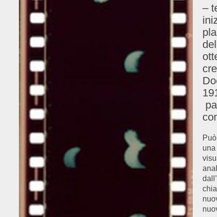
– t
ini
pl
del
ott
cre
Doe
191
par
co
Può 
un
visu
anal
dall
chia
nuov
nuov