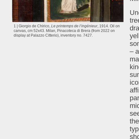
Un
tre
1 | Giorgio de Chirico,
Le printemps de l’ingénieur
, 1914. Oil on
dra
canvas, cm 52x43. Milan, Pinacoteca di Brera (from 2022 on
yel
display at Palazzo Citterio), inventory no. 7427.
som
– a
may
kin
sum
ico
aff
par
mi
see
the
typ
sho