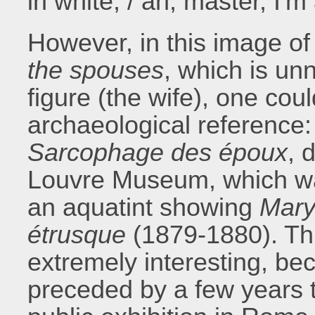
in white, / ah, master, I'm 
However, in this image o
the spouses
, which is unn
figure (the wife), one cou
archaeological reference:
Sarcophage des époux
, 
Louvre Museum, which wa
an aquatint showing
Mary
étrusque
(1879-1880). Thi
extremely interesting, b
preceded by a few years