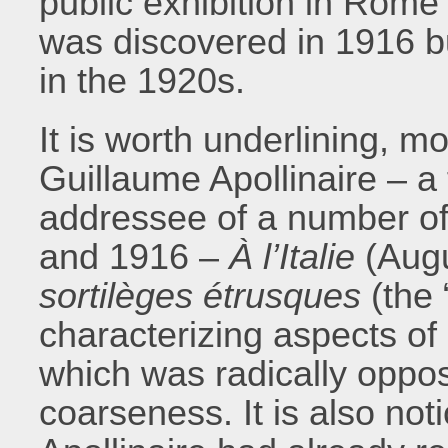
public exhibition in Rome 
was discovered in 1916 b
in the 1920s.
It is worth underlining, m
Guillaume Apollinaire – a 
addressee of a number of
and 1916 –
À l’Italie
(Augu
sortilèges étrusques
(the 
characterizing aspects of a
which was radically opp
coarseness. It is also no