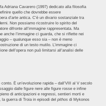
sofa Adriana Cavarero (1997) dedicato alla filosofia
definire quello che dovrebbe essere
pera d’arte antica. C’è un divario sostanziale tra
erni. Non possiamo ricostruire lo spirito del
atore difronte all’immagine rappresentata. Ma
 anche l’immagine ci guarda, che si riflette nei
ssaggio – qualunque esso sia – non è meno
icostruzione di un testo mutilo. L’immagine ci
ne dell’opera non può limitarsi all’analisi delle
 conto. È un’evoluzione rapida – dall’VIII al V secolo
ssaggio dalle figure nere alle figure rosse e infine
ieno di anticipazioni e regressi, sentieri morti e
 la guerra di Troia in episodi del
pithos
di Mykonos