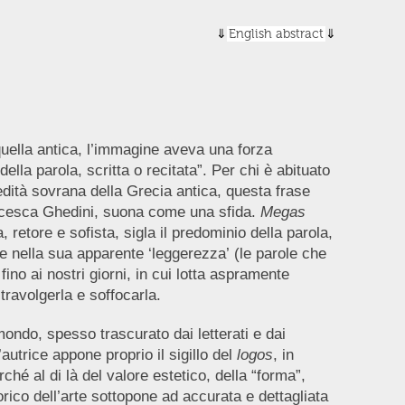
English abstract
quella antica, l’immagine aveva una forza
lla parola, scritta o recitata”. Per chi è abituato
dità sovrana della Grecia antica, questa frase
rancesca Ghedini, suona come una sfida.
Megas
 retore e sofista, sigla il predominio della parola,
ale nella sua apparente ‘leggerezza’ (le parole che
fino ai nostri giorni, in cui lotta aspramente
 travolgerla e soffocarla.
mondo, spesso trascurato dai letterati e dai
’autrice appone proprio il sigillo del
logos
, in
hé al di là del valore estetico, della “forma”,
torico dell’arte sottopone ad accurata e dettagliata