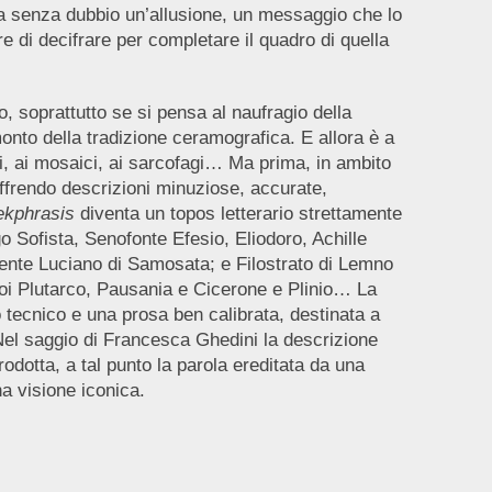
va senza dubbio un’allusione, un messaggio che lo
 di decifrare per completare il quadro di quella
, soprattutto se si pensa al naufragio della
onto della tradizione ceramografica. E allora è a
i, ai mosaici, ai sarcofagi… Ma prima, in ambito
offrendo descrizioni minuziose, accurate,
ekphrasis
diventa un topos letterario strettamente
o Sofista, Senofonte Efesio, Eliodoro, Achille
mente Luciano di Samosata; e Filostrato di Lemno
poi Plutarco, Pausania e Cicerone e Plinio… La
o tecnico e una prosa ben calibrata, destinata a
 Nel saggio di Francesca Ghedini la descrizione
odotta, a tal punto la parola ereditata da una
na visione iconica.