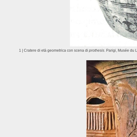
1 | Cratere di età geometrica con scena di
prothesis
. Parigi, Musée du L