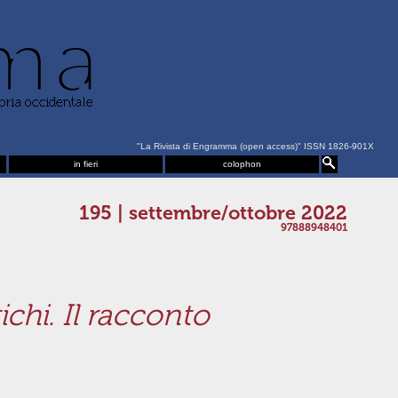
"La Rivista di Engramma (open access)" ISSN 1826-901X
in fieri
colophon
195 | settembre/ottobre 2022
97888948401
chi. Il racconto