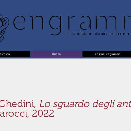
archivio
libreria
edizioni engramma
 Ghedini,
Lo sguardo degli anti
arocci, 2022