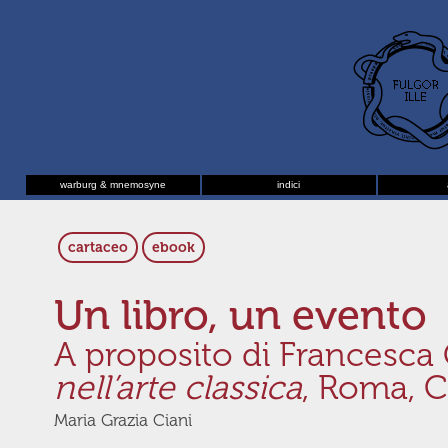
warburg & mnemosyne
indici
cartaceo
ebook
Un libro, un evento
A proposito di Francesca
nell’arte classica
, Roma, C
Maria Grazia Ciani