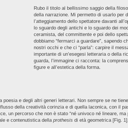
Rubo il titolo al bellissimo saggio della filo
della narrazione. Mi permetto di usarlo per 
l’atteggiamento dello spettatore davanti all’o
lo sguardo degli antichi e lo sguardo dei mod
ceramista, del committente e poi dello spett
dobbiamo “fermarci a guardare”, sapendo che
nostri occhi e che ci “parla”: carpire il me
importante di un’esegesi letteraria o della r
guarda, l’immagine ci racconta: la comprensio
figure e all’estetica della forma.
 poesia e degli altri generi letterari. Non sempre se ne tiene
flusso della creatività corinzia e di quella laconica, con il pa
trice, un percorso che non è stato “né univoco né lineare, ma p
le e contenutistica della
prothesis
di età geometrica [Fig. 1],