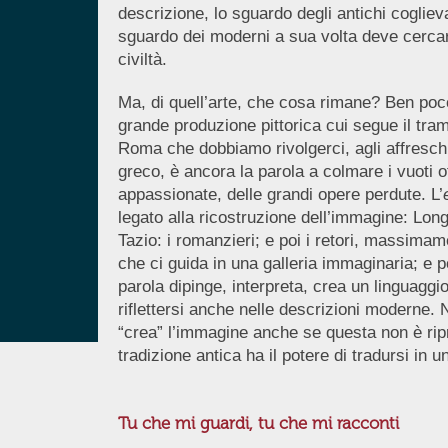
descrizione, lo sguardo degli antichi coglie
sguardo dei moderni a sua volta deve cercare
civiltà.
Ma, di quell’arte, che cosa rimane? Ben poco
grande produzione pittorica cui segue il tram
Roma che dobbiamo rivolgerci, agli affresch
greco, è ancora la parola a colmare i vuoti 
appassionate, delle grandi opere perdute. L’
legato alla ricostruzione dell’immagine: Long
Tazio: i romanzieri; e poi i retori, massima
che ci guida in una galleria immaginaria; e 
parola dipinge, interpreta, crea un linguaggi
riflettersi anche nelle descrizioni moderne.
“crea” l’immagine anche se questa non è ripr
tradizione antica ha il potere di tradursi in u
Tu che mi guardi, tu che mi racconti