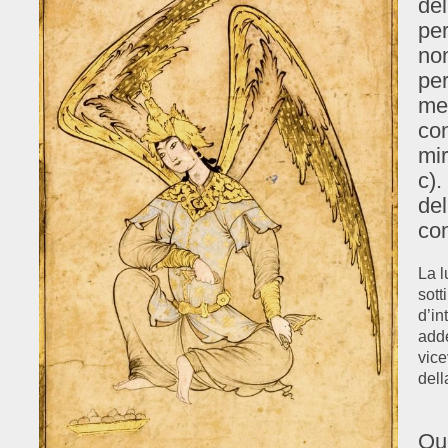
del
per
non
per
men
con
mir
c).
del
com
La l
sott
d’in
adde
vice
dell
Que