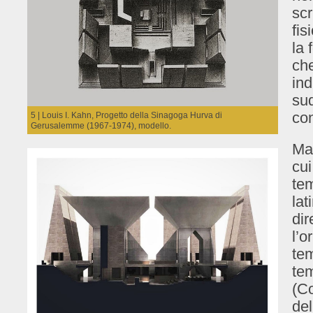
scr
fis
la 
che
ind
sud
con
5 | Louis I. Kahn, Progetto della Sinagoga Hurva di
Gerusalemme (1967-1974), modello.
Ma 
cui
tem
lat
dir
l’o
tem
tem
(Co
del