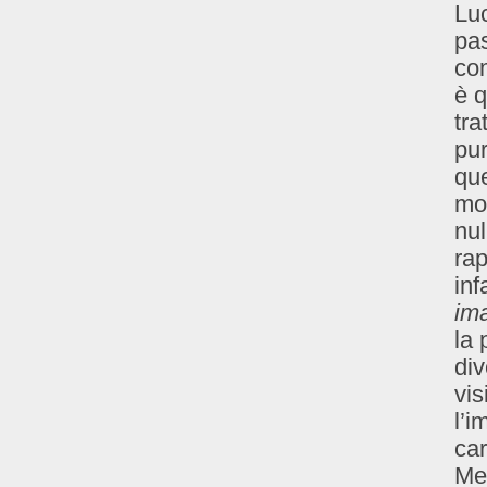
Luc
pas
com
è q
tra
pur
que
mon
nu
rap
inf
ima
la 
div
vi
l’i
car
Men