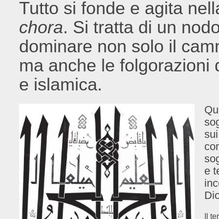
Tutto si fonde e agita nel
chora
. Si tratta di un nod
dominare non solo il camm
ma anche le folgorazioni d
e islamica.
Qu
sog
sui
co
sog
e t
in
Dio
Il t