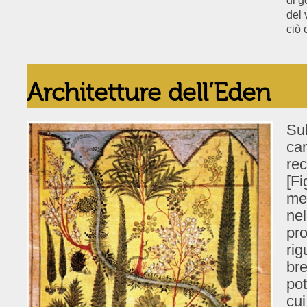
di g
del 
ciò 
Architetture dell’Eden
Su
cam
rec
[Fi
me
nel
pr
rig
bre
pot
cui