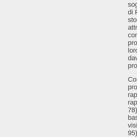
sog
di 
sto
att
con
pro
lor
da
pr
Com
pr
rap
rap
78)
bas
vis
95)