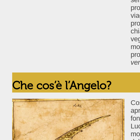
pro
via
pro
chi
veg
mo
pro
ver
Che cos’è l’Angelo?
Cos
apr
fon
Luc
mol