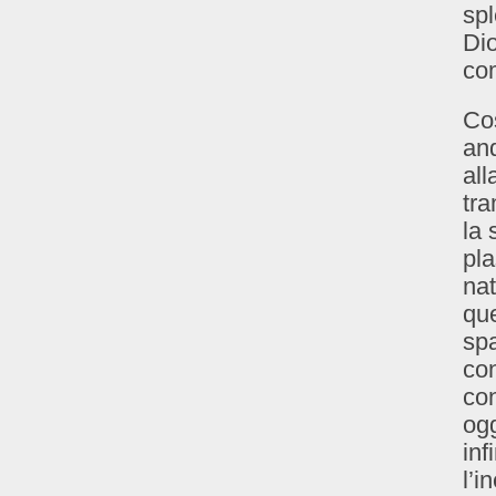
sp
Dio
com
Cos
and
all
tra
la 
pla
nat
que
spa
co
con
ogg
inf
l’i