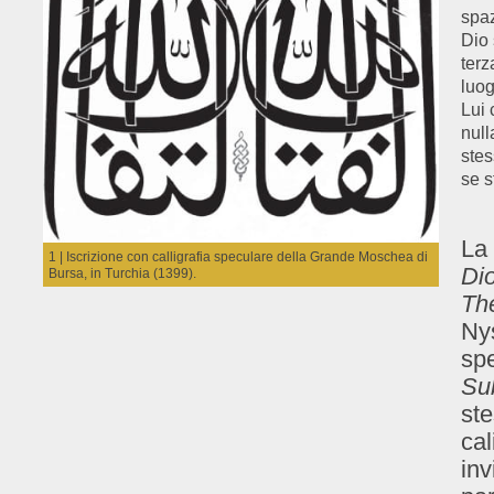
spaz
Dio 
terz
luog
Lui 
null
stes
se s
La 
1 | Iscrizione con calligrafia speculare della Grande Moschea di
Di
Bursa, in Turchia (1399).
Th
Ny
spe
Su
ste
cal
inv