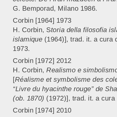
G. Bemporad, Milano 1986.
Corbin [1964] 1973
H. Corbin, S
toria della filosofia i
islamique
(1964)], trad. it. a cura
1973.
Corbin [1972] 2012
H. Corbin,
Realismo e simbolismo 
[
Réalisme et symbolisme des coleu
“Livre du hyacinthe rouge” de 
(ob. 1870)
(1972)], trad. it. a cur
Corbin [1974] 2010