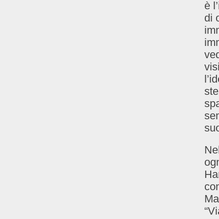
è l
di
imm
imm
ved
vis
l’i
ste
spa
sem
suo
Ne
ogn
Ha
con
Ma 
“Vi