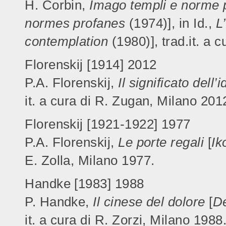
H. Corbin,
Imago templi e norme 
normes profanes
(1974)], in Id.,
L
contemplation
(1980)], trad.it. a 
Florenskij [1914] 2012
P.A. Florenskij,
Il significato dell’
it. a cura di R. Zugan, Milano 201
Florenskij [1921-1922] 1977
P.A. Florenskij,
Le porte regali
[
Ik
E. Zolla, Milano 1977.
Handke [1983] 1988
P. Handke,
Il cinese del dolore
[
D
it. a cura di R. Zorzi, Milano 1988