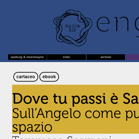
warburg & mnemosyne
indici
archivio
cartaceo
ebook
Dove tu passi è 
Sull’Angelo come pu
spazio