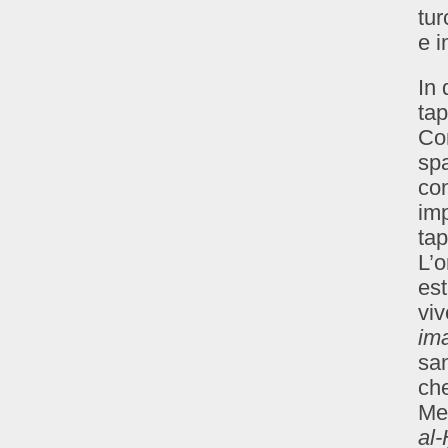
tur
e i
In
tap
Co
spa
con
imp
tap
L’o
est
viv
ima
san
che
Me
al