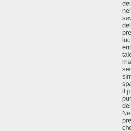
dei
nel
sev
del
pre
luc
ent
tal
mat
sem
sim
spa
il 
pur
de
Nel
pr
che