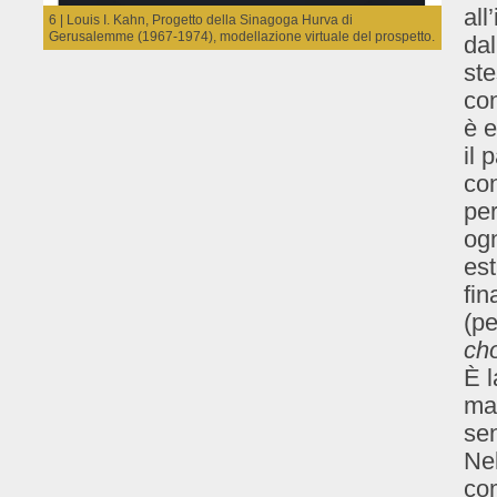
all
6 | Louis I. Kahn, Progetto della Sinagoga Hurva di
Gerusalemme (1967-1974), modellazione virtuale del prospetto.
da
ste
con
è e
il 
co
per
ogn
est
fin
(pe
ch
È l
mat
sen
Nel
co