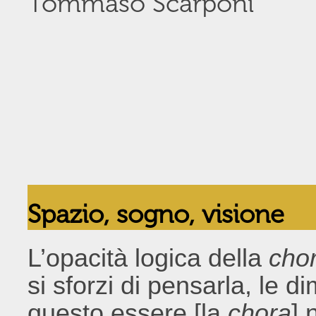
Tommaso Scarponi
Spazio, sogno, visione
L’opacità logica della
cho
si sforzi di pensarla, le d
questo essere [la
chora
] 