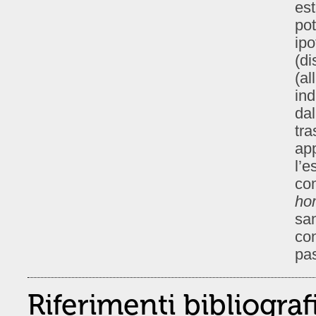
est
po
ipo
(di
(al
ind
dal
tra
app
l’e
com
ho
san
co
pa
Riferimenti bibliograf