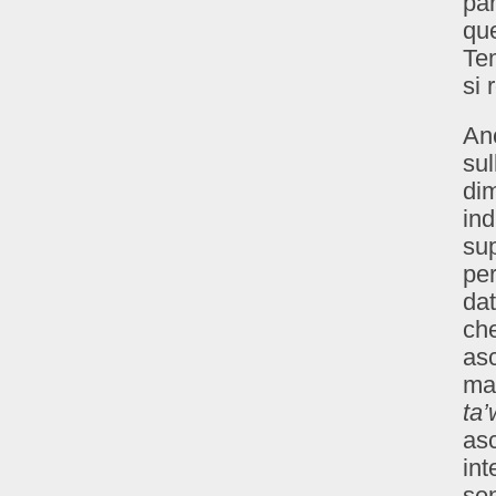
par
que
Tem
si 
An
sul
dim
ind
sup
per
dat
che
asc
man
ta’
asc
int
sen