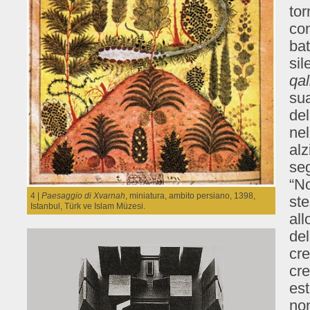
tor
con
bat
sil
qal
sua
del
nel
alz
seg
“No
4 |
Paesaggio di Xvarnah
, miniatura, ambito persiano, 1398,
ste
Istanbul, Türk ve Islam Müzesi.
all
del
cre
cre
est
non