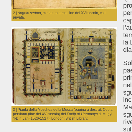
pro
per
2 |
Angelo seduto
, miniatura turca, fine del XVI secolo, coll.
privata.
cap
l’a
tem
la 
dia
So
pae
pri
nel
sgu
inc
Ma 
3 | Pianta della Moschea della Mecca (pagina a destra). Copia
sgu
persiana (fine del XVI secolo) del
Futūḥ al-Ḥaramayn
di Muḥyi
’l-Din Lārī (1526-1527), London, British Library.
riv
sul