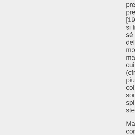
pre
pre
[1
si 
sé 
del
mon
man
cui
(cf
pi
col
son
spi
ste
Ma 
con