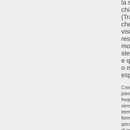
la 
chi
(Tr
che
vis
res
mon
st
e q
o m
es
Cred
pien
freq
sens
trem
form
gocc