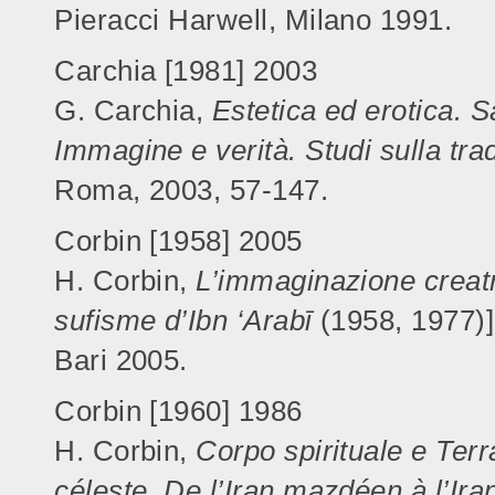
Pieracci Harwell, Milano 1991.
Carchia [1981] 2003
G. Carchia,
Estetica ed erotica. 
Immagine e verità. Studi sulla tra
Roma, 2003, 57-147.
Corbin [1958] 2005
H. Corbin,
L’immaginazione creat
sufisme d’Ibn ‘Arabī
(1958, 1977)]
Bari 2005.
Corbin [1960] 1986
H. Corbin,
Corpo spirituale e Terr
céleste. De l’Iran mazdéen à l’Iran