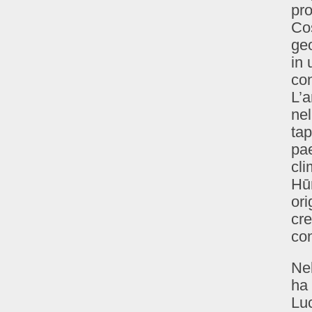
pro
Cos
geo
in 
con
L’a
nel
tap
pa
cli
Hūr
ori
cre
co
Nel
ha 
Luc