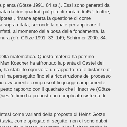
lla pianta (Götze 1991, 84 ss.). Essi sono generati da
ta da due quadrati più piccoli ruotati di 45°. Inoltre,
a ipotesi, rimane aperta la questione di come
a sopra citata, secondo la quale per applicare il
Infatti, al momento della posa delle fondamenta, la
mura (cfr. Götze 1991, 33, 149; Schirmer 2000, 84;
 della matematica. Questo materia ha persino
Max Koecher ha affrontato la pianta di Castel del
, ha stabilito ogni volta un rapporto tra le distanze di
l’ha perseguito fino alla ricostruzione del processo
nno ovviamente compreso il linguaggio ampiamente
questo rapporto con il quadrato che li inscrive (Götze
Quest’ultimo ha proposto un complicato sistema di
ntesi come varianti della proposta di Heinz Götze
 Tuttavia, come spiegato di seguito, non ci sono dubbi