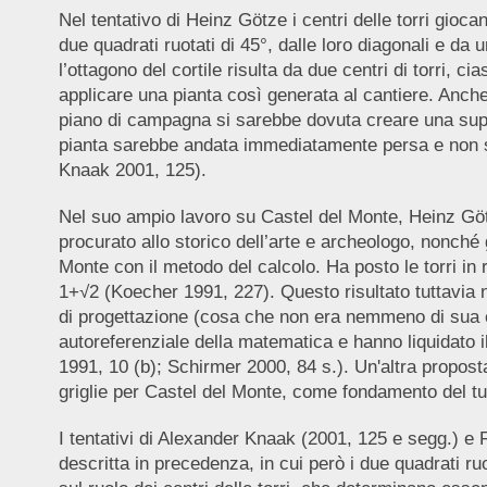
Nel tentativo di Heinz Götze i centri delle torri gioc
due quadrati ruotati di 45°, dalle loro diagonali e da 
l’ottagono del cortile risulta da due centri di torri,
applicare una pianta così generata al cantiere. Anche 
piano di campagna si sarebbe dovuta creare una superf
pianta sarebbe andata immediatamente persa e non sar
Knaak 2001, 125).
Nel suo ampio lavoro su Castel del Monte, Heinz Götz
procurato allo storico dell’arte e archeologo, nonch
Monte con il metodo del calcolo. Ha posto le torri in re
1+√2 (Koecher 1991, 227). Questo risultato tuttavia 
di progettazione (cosa che non era nemmeno di sua 
autoreferenziale della matematica e hanno liquidato il
1991, 10 (b); Schirmer 2000, 84 s.). Un'altra propo
griglie per Castel del Monte, come fondamento del tutt
I tentativi di Alexander Knaak (2001, 125 e segg.) e
descritta in precedenza, in cui però i due quadrati ruo