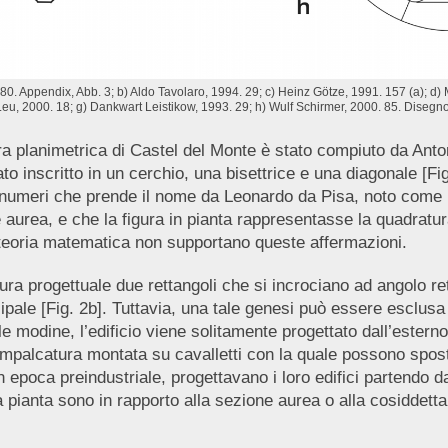
 1980. Appendix, Abb. 3; b) Aldo Tavolaro, 1994. 29; c) Heinz Götze, 1991. 157 (a); d
u, 2000. 18; g) Dankwart Leistikow, 1993. 29; h) Wulf Schirmer, 2000. 85. Disegno 
ura planimetrica di Castel del Monte è stato compiuto da Anton
ato inscritto in un cerchio, una bisettrice e una diagonale [Fi
 numeri che prende il nome da Leonardo da Pisa, noto come F
 aurea, e che la figura in pianta rappresentasse la quadratu
 la teoria matematica non supportano queste affermazioni.
gura progettuale due rettangoli che si incrociano ad angolo 
incipale [Fig. 2b]. Tuttavia, una tale genesi può essere esclus
lle modine, l’edificio viene solitamente progettato dall’ester
impalcatura montata su cavalletti con la quale possono spost
in epoca preindustriale, progettavano i loro edifici partendo
 pianta sono in rapporto alla sezione aurea o alla cosiddet