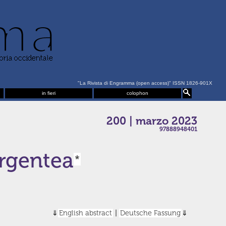
"La Rivista di Engramma (open access)" ISSN 1826-901X
in fieri
colophon
200 | marzo 2023
97888948401
argentea
*
English abstract
|
Deutsche Fassung