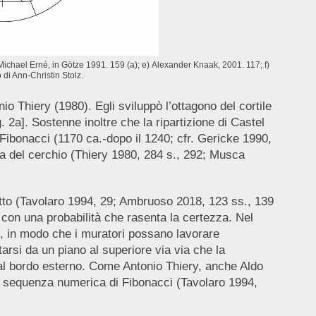
) Michael Erné, in Götze 1991. 159 (a); e) Alexander Knaak, 2001. 117; f)
di Ann-Christin Stolz.
io Thiery (1980). Egli sviluppò l’ottagono del cortile
g. 2a]. Sostenne inoltre che la ripartizione di Castel
ibonacci (1170 ca.-dopo il 1240; cfr. Gericke 1990,
ra del cerchio (Thiery 1980, 284 s., 292; Musca
retto (Tavolaro 1994, 29; Ambruoso 2018, 123 ss., 139
a con una probabilità che rasenta la certezza. Nel
no, in modo che i muratori possano lavorare
arsi da un piano al superiore via via che la
 dal bordo esterno. Come Antonio Thiery, anche Aldo
ta sequenza numerica di Fibonacci (Tavolaro 1994,