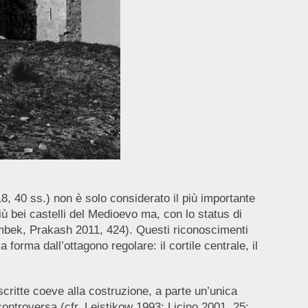
, 40 ss.) non è solo considerato il più importante
iù bei castelli del Medioevo ma, con lo status di
ombek, Prakash 2011, 424). Questi riconoscimenti
forma dall’ottagono regolare: il cortile centrale, il
critte coeve alla costruzione, a parte un’unica
controversa (cfr. Leistikow 1993; Licino 2001, 25;