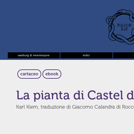
warburg & mnemosyne
indici
cartaceo
ebook
La pianta di Castel 
Karl Kiem, traduzione di Giacomo Calandra di Rocc