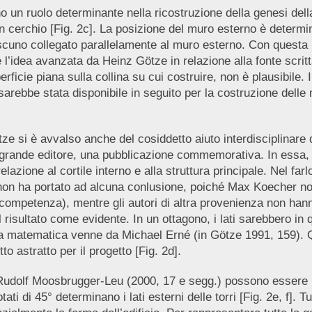
ano un ruolo determinante nella ricostruzione della genesi de
un cerchio [Fig. 2c]. La posizione del muro esterno è determina
 ciascuno collegato parallelamente al muro esterno. Con quest
l’idea avanzata da Heinz Götze in relazione alla fonte scritt
icie piana sulla collina su cui costruire, non è plausibile. 
ebbe stata disponibile in seguito per la costruzione delle 
e si è avvalso anche del cosiddetto aiuto interdisciplinare
é grande editore, una pubblicazione commemorativa. In essa, 
lazione al cortile interno e alla struttura principale. Nel farlo
non ha portato ad alcuna conlusione, poiché Max Koecher non 
competenza), mentre gli autori di altra provenienza non ha
 risultato come evidente. In un ottagono, i lati sarebbero in 
sta matematica venne da Michael Erné (in Götze 1991, 159). 
o astratto per il progetto [Fig. 2d].
 Rudolf Moosbrugger-Leu (2000, 17 e segg.) possono essere i
tati di 45° determinano i lati esterni delle torri [Fig. 2e, f].