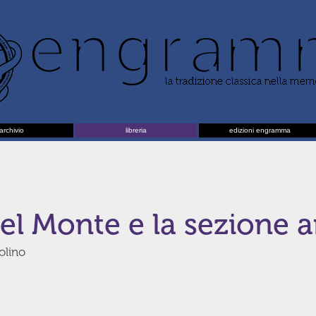
archivio
libreria
edizioni engramma
del Monte e la sezione 
olino