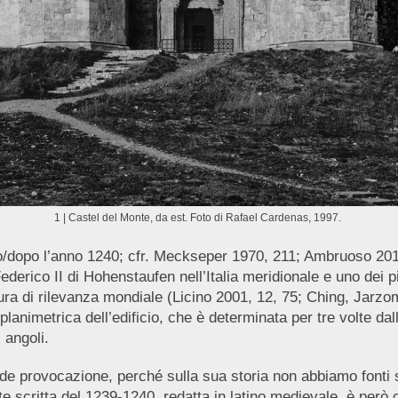
1 | Castel del Monte, da est. Foto di Rafael Cardenas, 1997.
rno/dopo l’anno 1240; cfr. Meckseper 1970, 211; Ambruoso 2018
ederico II di Hohenstaufen nell’Italia meridionale e uno dei p
ura di rilevanza mondiale (Licino 2001, 12, 75; Ching, Jarz
animetrica dell’edificio, che è determinata per tre volte dalla 
i angoli.
nde provocazione, perché sulla sua storia non abbiamo fonti s
e scritta del 1239-1240, redatta in latino medievale, è però 