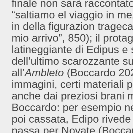
finale non sarà raccontato
“saltiamo el viaggio in m
in della figurazion trageca
mio arrivo”, 850); il prot
latineggiante di Edipus e s
dell’ultimo scarozzante sul
all’
Ambleto
(Boccardo 202
immagini, certi materiali 
anche dai preziosi brani 
Boccardo: per esempio nell
poi cassata, Edipo rivede 
passa per Novate (Bocca