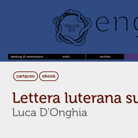
warburg & mnemosyne
indici
archivio
cartaceo
ebook
Lettera luterana 
Luca D’Onghia