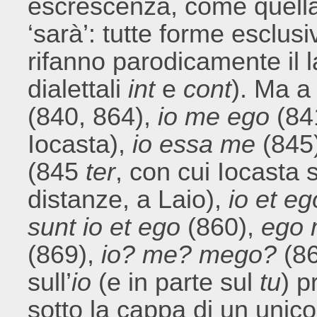
escrescenza, come quell
‘sarà’: tutte forme esclusiv
rifanno parodicamente il l
dialettali
int
e
cont
). Ma a
(840, 864),
io me ego
(84
Iocasta),
io essa me
(845)
(845
ter
, con cui Iocasta 
distanze, a Laio),
io et eg
sunt io et ego
(860),
ego
(869),
io? me? mego?
(8
sull’
io
(e in parte sul
tu
) p
sotto la cappa di un unico 