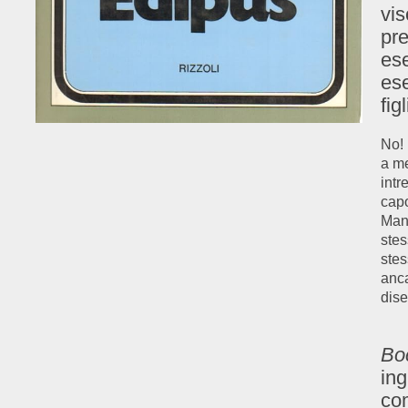
vis
pre
ese
ese
fig
No! 
a me
intr
capo
Mand
stes
stes
anca
dise
Bo
ing
co