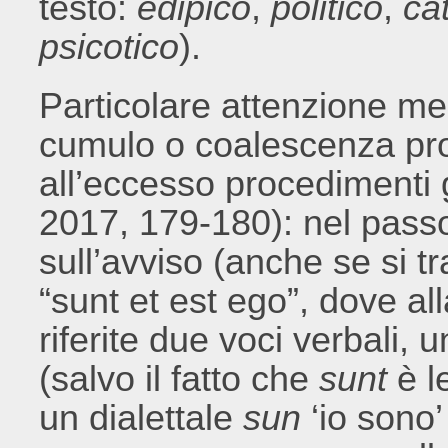
testo:
edipico
,
politico
,
cat
psicotico
).
Particolare attenzione meri
cumulo o coalescenza pr
all’eccesso procedimenti g
2017, 179-180): nel passo
sull’avviso (anche se si tr
“sunt et est ego”, dove a
riferite due voci verbali, 
(salvo il fatto che
sunt
è l
un dialettale
sun
‘io sono