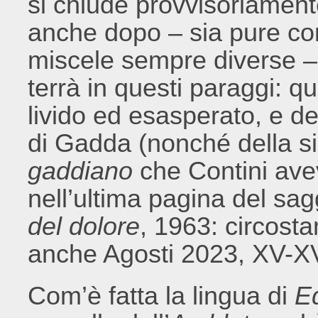
si chiude provvisoriamen
anche dopo – sia pure con
miscele sempre diverse – l
terrà in questi paraggi: q
livido ed esasperato, e del
di Gadda (nonché della s
gaddiano
che Contini avev
nell’ultima pagina del sag
del dolore
, 1963: circosta
anche Agosti 2023, XV-XV
Com’è fatta la lingua di
E