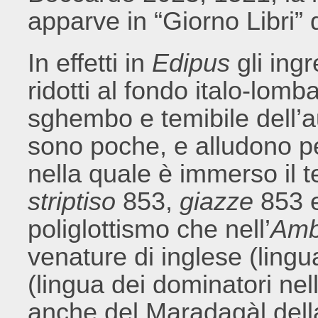
apparve in “Giorno Libri” 
In effetti in
Edipus
gli ing
ridotti al fondo italo-lomba
sghembo e temibile dell’au
sono poche, e alludono per
nella quale è immerso il t
striptiso
853,
giazze
853 e
poliglottismo che nell’
Amb
venature di inglese (ling
(lingua dei dominatori n
anche del Maradagàl del