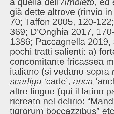
a quella dell’
Ambleto
, ed 
già dette altrove (rinvio i
70; Taffon 2005, 120-122;
369; D’Onghia 2017, 170
1386; Paccagnella 2019, 
pochi tratti salienti: a) f
concomitante fricassea m
italiano (si vedano sopra
scarliga
‘cade’,
anca
‘anc
altre lingue (qui il latino 
ricreato nel delirio: “Man
tigrorum boccazzibus” etc.