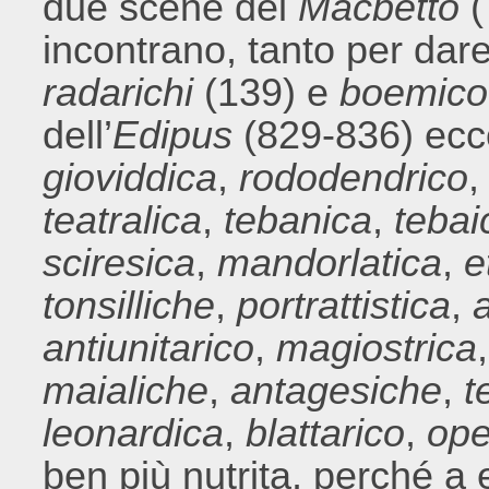
due scene del
Macbetto
(
incontrano, tanto per dar
radarichi
(139) e
boemico
dell’
Edipus
(829-836) ecco
gioviddica
,
rododendrico
teatralica
,
tebanica
,
tebai
sciresica
,
mandorlatica
,
e
tonsilliche
,
portrattistica
,
antiunitarico
,
magiostrica
maialiche
,
antagesiche
,
t
leonardica
,
blattarico
,
ope
ben più nutrita, perché 