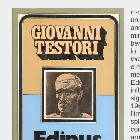
E
-
un 
ann
min
ben
io,
in
e m
met
Edi
inf
sig
19
l’i
spl
com
arr