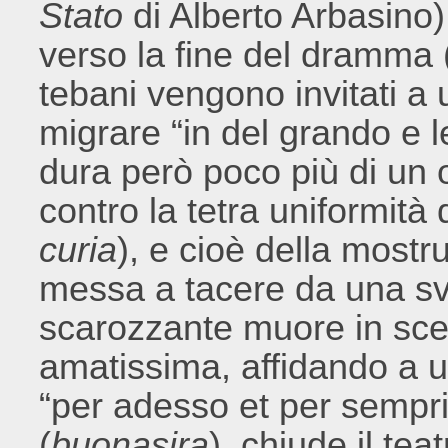
Stato
di Alberto Arbasino).
verso la fine del dramma 
tebani vengono invitati a 
migrare “in del grando e 
dura però poco più di un 
contro la tetra uniformità 
curia
), e cioè della most
messa a tacere da una sve
scarozzante muore in sce
amatissima, affidando a 
“per adesso et per sempris
(
buonasira
), chiude il tea