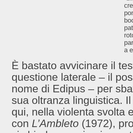
cre
pom
boc
pat
rot
par
a 
È bastato avvicinare il t
questione laterale – il pos
nome di Edipus – per sbat
sua oltranza linguistica. 
qui, nella violenta svolt
con
L’Ambleto
(1972), pr