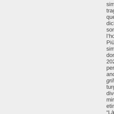
si
tra
que
dic
son
l’h
Più
sim
do
20
per
an
gri
tur
div
mir
eti
“Là