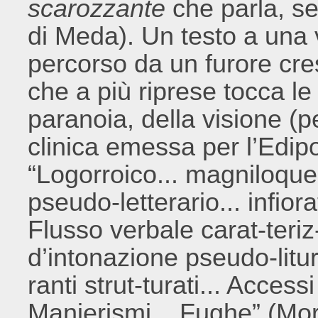
scarozzante
che parla, se
di Meda). Un testo a una 
percorso da un furore cr
che a più riprese tocca le 
paranoia, della visione (p
clinica emessa per l’Edip
“Logorroico... magniloquent
pseudo-letterario... infior
Flusso verbale carat-teri
d’intonazione pseudo-litur
ranti strut-turati... Access
Manierismi... Fughe” (Mor