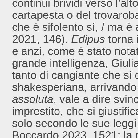
continui brividi verso l’al
cartapesta o del trovarobat
che è sifolento sì, / ma è 
2021, 146).
Edipus
torna 
e anzi, come è stato notat
grande intelligenza, Giu
tanto di cangiante che si c
shakesperiana, arrivando
assoluta
, vale a dire svi
imprestito, che si giustifi
solo secondo le sue leggi i
Boccardo 2023, 1521; la 