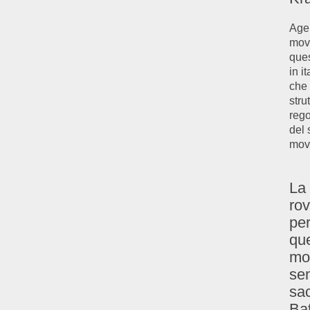
Agen
movi
que
in i
che 
stru
rego
del 
movi
La 
rov
per
que
mod
se
sac
Bat