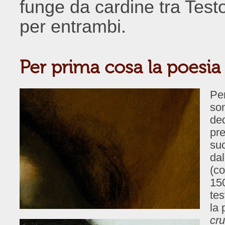
funge da cardine tra Test
per entrambi.
Per prima cosa la poesia
Per
son
ded
pre
su
dal
(co
150
tes
la 
cru