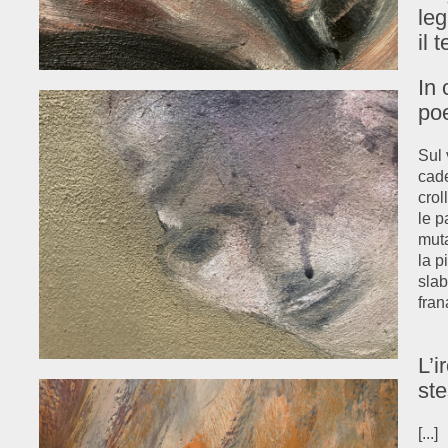
leg
il 
In 
poe
Sul 
cade
crol
le p
muta
la p
slab
fran
L’i
ste
[...]