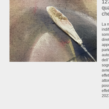
127
qu
che
La n
indi
som
dire
appu
part
auto
dell
sogn
avre
effe
atto
poss
effe
2023