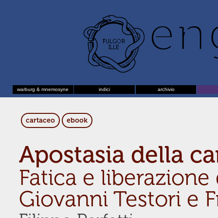
warburg & mnemosyne
indici
archivio
cartaceo
ebook
Apostasia della c
Fatica e liberazione 
Giovanni Testori e 