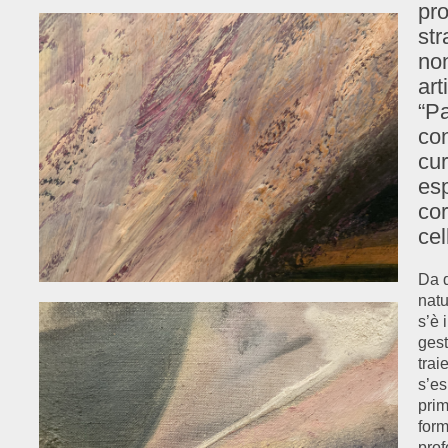
pro
str
non
art
“Pa
con
cur
es
cor
cel
Da q
natu
s’è 
gest
trai
s’es
prim
form
prof