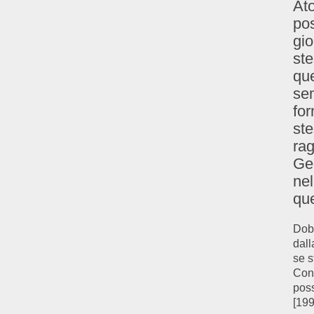
Ato
pos
gio
ste
que
sem
for
ste
rag
Geo
nel
que
Dobb
dall
se s
Con
poss
[199