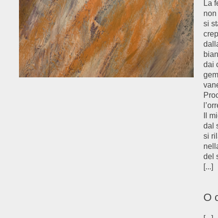
La f
non 
si s
cre
dall
bian
dai 
gem
van
Proc
l’or
Il m
dal 
si r
nell
del
[...]
O c