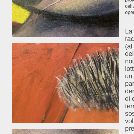
cell
oper
La 
ra
(a
del
no
lot
un 
par
den
di 
ter
sos
vol
pre