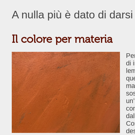
A nulla più è dato di darsi
Il colore per materia
Per
di 
lem
que
mat
sos
un’
con
dal
Cos
des