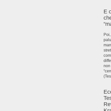
E c
che
“ma
Poi,
palu
mano
stre
comu
diff
non 
“cen
(Tes
Ecc
Tes
Rev
Kr