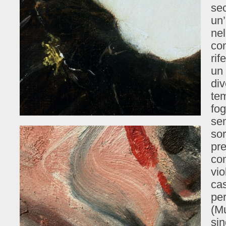
sec
un’
nel
com
rif
un 
div
te
fog
sem
sor
pre
con
vio
cas
per
(M
si