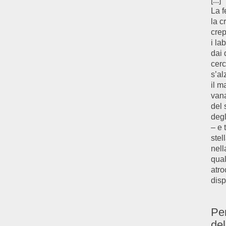
[...]
La f
la c
crep
i la
dai 
cer
s’al
il 
vana
del 
degl
– e 
stel
nel
qua
atro
dis
Per
del