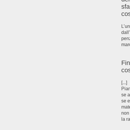
sf
co
L’un
dall
pen
mar
Fin
co
[...]
Pian
se a
se e
mate
non 
la r