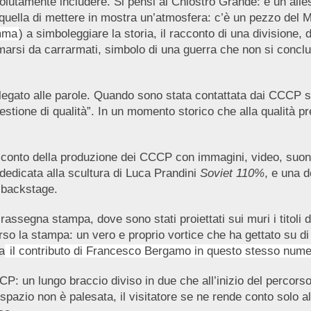
ssolutamente includere. Si pensi al Chiostro Grande: è un a
 quella di mettere in mostra un’atmosfera: c’è un pezzo del Mu
amma
) a simboleggiare la storia, il racconto di una divisione
ermarsi da carrarmati, simbolo di una guerra che non si conc
legato alle parole. Quando sono stata contattata dai CCCP s
tione di qualità”. In un momento storico che alla qualità pr
acconto della produzione dei CCCP con immagini, video, suoni, 
edicata alla scultura di Luca Prandini
Soviet 110%
, e una d
i backstage.
 rassegna stampa, dove sono stati proiettati sui muri i titoli d
rso la stampa: un vero e proprio vortice che ha gettato su di
a
il contributo di Francesco Bergamo in questo stesso num
CCCP: un lungo braccio diviso in due che all’inizio del percors
pazio non è palesata, il visitatore se ne rende conto solo alla