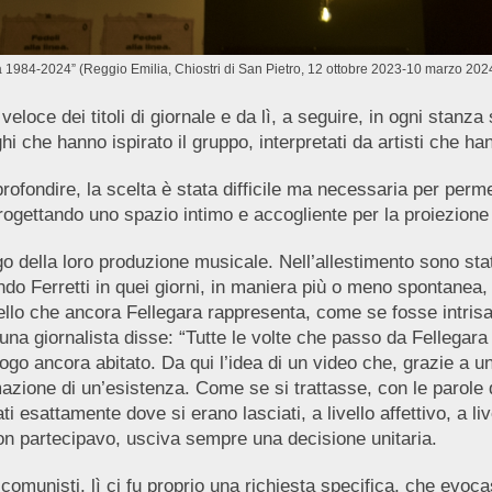
ea 1984-2024” (Reggio Emilia, Chiostri di San Pietro, 12 ottobre 2023-10 marzo 2024
veloce dei titoli di giornale e da lì, a seguire, in ogni stanza
hi che hanno ispirato il gruppo, interpretati da artisti che h
ofondire, la scelta è stata difficile ma necessaria per perme
 progettando uno spazio intimo e accogliente per la proiezione
o della loro produzione musicale. Nell’allestimento sono sta
ndo Ferretti in quei giorni, in maniera più o meno spontanea,
lo che ancora Fellegara rappresenta, come se fosse intrisa d
na giornalista disse: “Tutte le volte che passo da Fellegar
ogo ancora abitato. Da qui l’idea di un video che, grazie a u
zione di un’esistenza. Come se si trattasse, con le parole di
 esattamente dove si erano lasciati, a livello affettivo, a live
o non partecipavo, usciva sempre una decisione unitaria.
 comunisti, lì ci fu proprio una richiesta specifica, che evoca