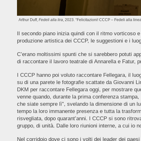
Arthur Duff,
Fedeli alla lira
, 2023. “Felicitazioni! CCCP – Fedeli alla lin
Il secondo piano inizia quindi con il ritmo vorticoso e 
produzione artistica dei CCCP, le suggestioni e i luog
C’erano moltissimi spunti che si sarebbero potuti appr
di raccontare il lavoro teatrale di Annarella e Fatur,
I CCCP hanno poi voluto raccontare Fellegara, il luog
su di una parete le fotografie scattate da Giovanni Li
DKM per raccontare Fellegara oggi, per mostrare quel
venne quando, durante la prima conferenza stampa, u
che siate sempre lì”, svelando la dimensione di un lu
tempo la loro immanente presenza e tutta la trasforma
risvegliata, dopo quarant’anni. I CCCP si sono ritrovati
gruppo, di unità. Dalle loro riunioni interne, a cui i
Nel corridoio dove ci sono i volti dei leader dei paesi