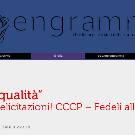
archivio
libreria
edizioni engramma
qualità”
Felicitazioni! CCCP – Fedeli al
i, Giulia Zanon