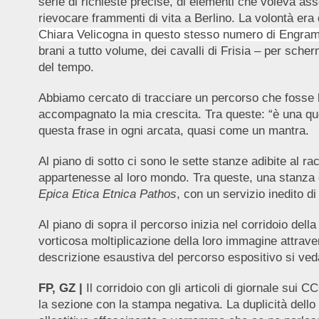
serie di richieste precise, di elementi che voleva a
rievocare frammenti di vita a Berlino. La volontà era
Chiara Velicogna in questo stesso numero di Engr
brani a tutto volume, dei cavalli di Frisia – per sch
del tempo.
Abbiamo cercato di tracciare un percorso che fosse 
accompagnato la mia crescita. Tra queste: “è una ques
questa frase in ogni arcata, quasi come un mantra.
Al piano di sotto ci sono le sette stanze adibite al r
appartenesse al loro mondo. Tra queste, una stanza d
Epica Etica Etnica Pathos
, con un servizio inedito d
Al piano di sopra il percorso inizia nel corridoio della
vorticosa moltiplicazione della loro immagine attrave
descrizione esaustiva del percorso espositivo si ved
FP, GZ |
Il corridoio con gli articoli di giornale sui 
la sezione con la stampa negativa. La duplicità dello s