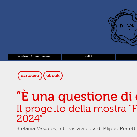
warburg & mnemosyne
indici
cartaceo
ebook
”È una questione di 
Il progetto della mostra “
2024”
Stefania Vasques, intervista a cura di Filippo Perfett