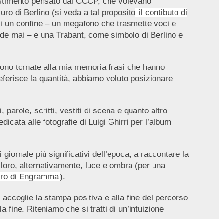
llestimento pensato dai CCCP, che volevano
ro di Berlino (si veda a tal proposito
il contibuto di
, di un confine – un megafono che trasmette voci e
lude mai – e una Trabant, come simbolo di Berlino e
ono tornate alla mia memoria frasi che hanno
eferisce la quantità, abbiamo voluto posizionare
parole, scritti, vestiti di scena e quanto altro
edicata alle fotografie di Luigi Ghirri per l’album
i giornale più significativi dell’epoca, a raccontare la
 loro, alternativamente, luce e ombra (per una
ero di Engramma
).
o accoglie la stampa positiva e alla fine del percorso
 fine. Riteniamo che si tratti di un’intuizione