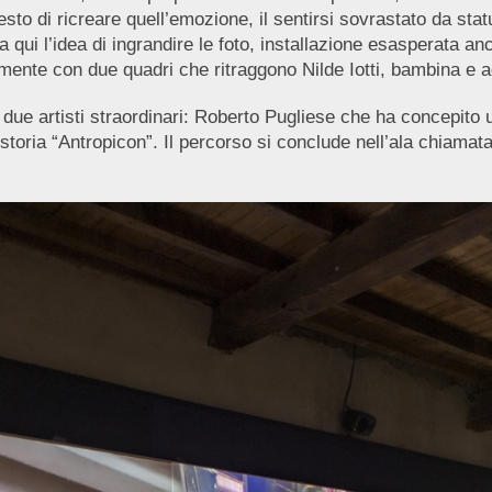
esto di ricreare quell’emozione, il sentirsi sovrastato da st
a qui l’idea di ingrandire le foto, installazione esasperata a
mente con due quadri che ritraggono Nilde Iotti, bambina e a
i due artisti straordinari: Roberto Pugliese che ha concepito 
storia “Antropicon”. Il percorso si conclude nell’ala chiamat