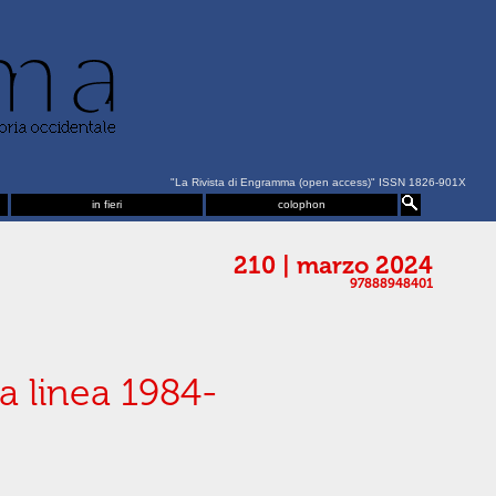
"La Rivista di Engramma (open access)" ISSN 1826-901X
in fieri
colophon
210 | marzo 2024
97888948401
la linea 1984-