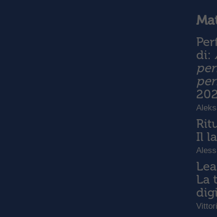
Mat
Per
di:
per
per
20
Aleks
Rit
Il 
Aless
Lea
La 
dig
Vittor