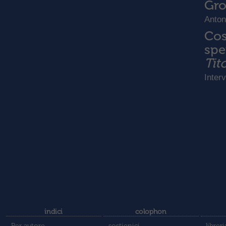
Gro
Anton
Cos
spe
Tit
Inter
indici
colophon
Per autore
sostienici
libreri