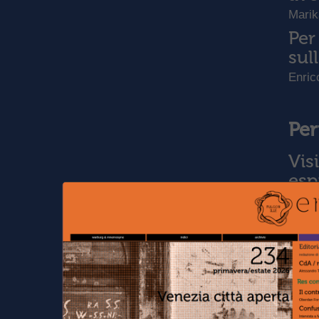
Mari
Per
sul
Enric
Per
Vis
esp
Tea B
I m
Sch
Dario
“[.
app