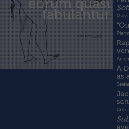
eorum quasi
Sof
fabulantur
Massi
“Qu
Pierm
Rap
ven
Anton
A D
as 
Stefa
Jac
sc
Cecil
Sub
ave