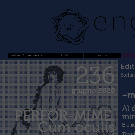
warburg & mnemosyne
indici
archivio
236
Edit
Stefan
giugno 2026
–m
Al 
PERFOR-MIME.
mi
Cum oculis
Eleni
Per