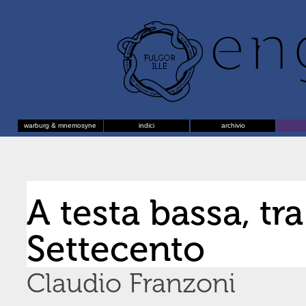
warburg & mnemosyne
indici
archivio
A testa bassa, tr
Settecento
Claudio Franzoni