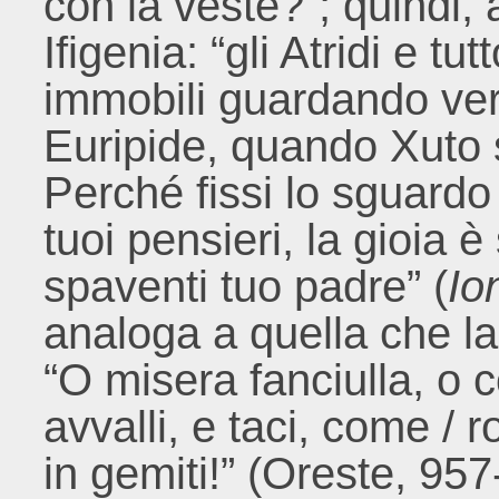
con la veste?”; quindi, 
Ifigenia: “gli Atridi e tu
immobili guardando ver
Euripide, quando Xuto s
Perché fissi lo sguardo
tuoi pensieri, la gioia
spaventi tuo padre” (
Io
analoga a quella che la 
“O misera fanciulla, o c
avvalli, e taci, come /
in gemiti!” (Oreste, 957