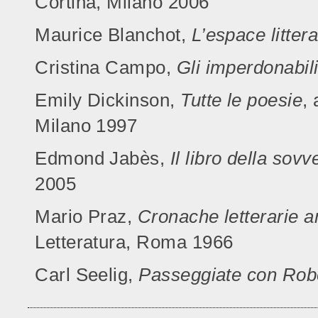
Cortina, Milano 2006
Maurice Blanchot,
L’espace littera
Cristina Campo,
Gli imperdonabil
Emily Dickinson,
Tutte le poesie
,
Milano 1997
Edmond Jabès,
Il libro della sov
2005
Mario Praz,
Cronache letterarie a
Letteratura, Roma 1966
Carl Seelig,
Passeggiate con Rob