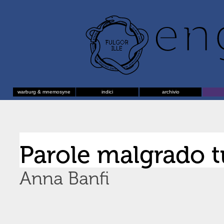
warburg & mnemosyne
indici
archivio
Parole malgrado t
Anna Banfi