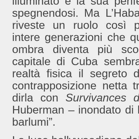
illuminato e la sua peri
spegnendosi. Ma L’Haban
riveste un ruolo così pa
intere generazioni che qu
ombra diventa più scon
capitale di Cuba sembra 
realtà fisica il segret
contrapposizione netta t
dirla con
Survivances 
Huberman – inondato di l
barlumi”.