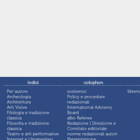
indici
colophon
Per autore
sostienici
libreri
Archeologia
Policy e procedure
Architettura
redazionali
Arti Visive
International Advisory
Filologia e tradizione
Board
classica
albo Referee
Filosofia e tradizione
Redazione | Direzione e
classica
Comitato editoriale
Teatro e arti performative
norme redazionali autori
Internet e Umanesimo
Presentazione