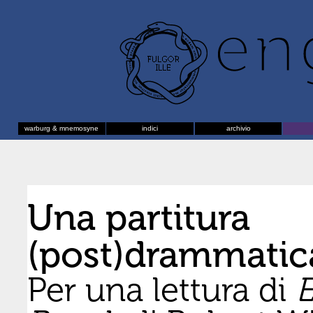
warburg & mnemosyne
indici
archivio
Una partitura
(post)drammatic
Per una lettura di
E