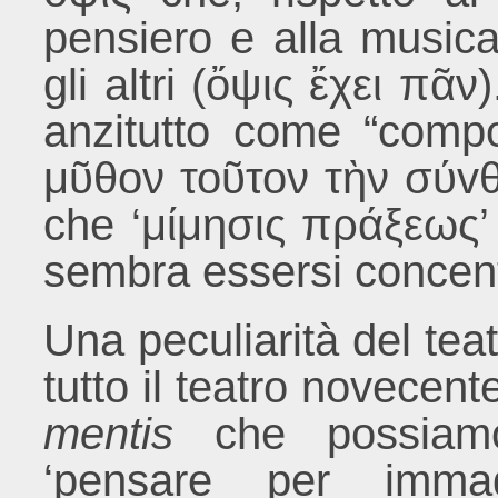
pensiero e alla musica
gli altri (ὄψις ἔχει πᾶν)
anzitutto come “compo
μῦθον τοῦτον τὴν σύvθ
che ‘μίμησις πράξεως’ 
sembra essersi concen
Una peculiarità del te
tutto il teatro novece
mentis
che possiamo 
‘pensare per immag