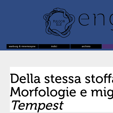
warburg & mnemosyne
indici
archivio
Della stessa stoff
Morfologie e mig
Tempest