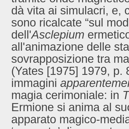
dà vita ai simulacri, e
sono ricalcate “sul mod
dell'
Asclepium
ermetico
all'animazione delle stat
sovrapposizione tra mag
(Yates [1975] 1979, p. 8
immagini
apparenteme
magia cerimoniale: in
T
Ermione si anima al su
apparato magico-median