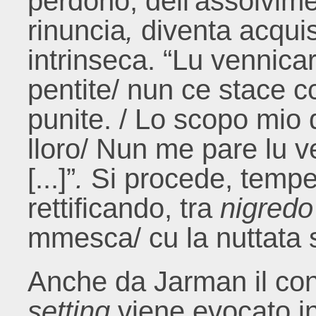
perdono, dell'assolvime
rinuncia
,
diventa acqui
intrinseca. “Lu vennica
pentite/ nun ce stace cc
punite. / Lo scopo mio 
lloro/ Nun me pare lu v
[...]”
.
Si procede, temp
rettificando, tra
nigredo
mmesca/ cu la nuttata 
Anche da Jarman il confl
setting
viene evocato in