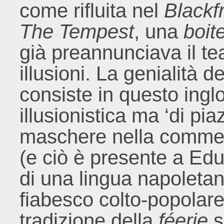
come rifluita nel
Blackfr
The Tempest
, una
boit
già preannunciava il tea
illusioni. La genialità 
consiste in questo ingl
illusionistica ma ‘di pia
maschere nella commedia
(e ciò è presente a Edu
di una lingua napoletan
fiabesco colto-popolare
tradizione della
féerie
s