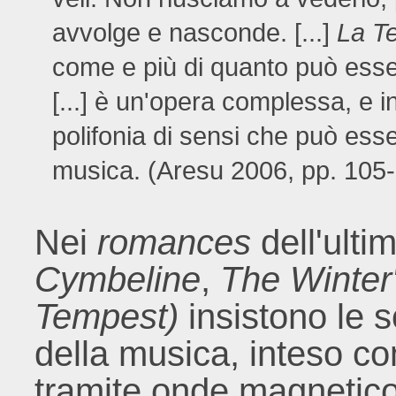
avvolge e nasconde. [...]
La T
come e più di quanto può ess
[...] è un'opera complessa, e 
polifonia di sensi che può esse
musica. (Aresu 2006, pp. 105
Nei
romances
dell'ult
Cymbeline
,
The Winter
Tempest)
insistono le s
della musica, inteso c
tramite onde magnetico-