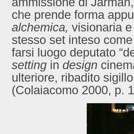
ammissione di Jarman, 
che prende forma app
alchemica,
visionaria e
stesso set inteso come a
farsi luogo deputato “de
setting
in
design
cinema
ulteriore, ribadito sigill
(Colaiacomo 2000, p. 1