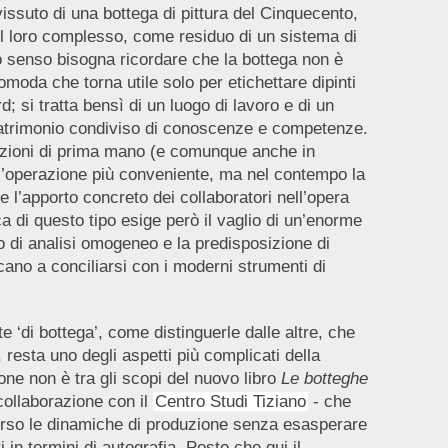
issuto di una bottega di pittura del Cinquecento,
nel loro complesso, come residuo di un sistema di
o senso bisogna ricordare che la bottega non è
omoda che torna utile solo per etichettare dipinti
d; si tratta bensì di un luogo di lavoro e di un
n patrimonio condiviso di conoscenze e competenze.
mazioni di prima mano (e comunque anche in
 l’operazione più conveniente, ma nel contempo la
 l’apporto concreto dei collaboratori nell’opera
a di questo tipo esige però il vaglio di un’enorme
rio di analisi omogeneo e la predisposizione di
cano a conciliarsi con i moderni strumenti di
 ‘di bottega’, come distinguerle dalle altre, che
 resta uno degli aspetti più complicati della
ione non è tra gli scopi del nuovo libro
Le botteghe
collaborazione con il
Centro Studi Tiziano
- che
erso le dinamiche di produzione senza esasperare
i in termini di autografia. Posto che qui il