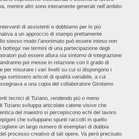
ema, mentre altri sono interamente generati nell’ambito
terventi di assistenti e dobbiamo per lo più
ternativa a un approccio di stampo prettamente
 Allo stesso modo l’anonimato può essere inteso non
di bottega’ nei termini di una partecipazione degli
aboratori può essere allora sia sintomo di integrazione
à andranno poi messe in relazione con il grado di
 per misurare i vari livelli su cui si dispongono i
 sortissero articoli di qualità variabile, a cui
 assegnava a una copia del collaboratore Girolamo
nti tecnici di Tiziano, rendendo più o meno
di Tiziano sviluppa articolate catene visive che
tentica del maestro si percepiscono echi del lavoro
 epigoni che sviluppano spunti raccolti in quello
accogliere un largo numero di esemplari di dubbia
el processo creativo di tali opere. Va però precisato