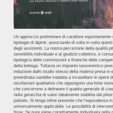
Un approccio preliminare di carattere squisitamente s
tipologie di dipinti, associando di volta in volta quest
degli assistenti. La nostra percezione della qualità
sensibilità individuale e al giudizio collettivo, e c
tipologica delle commissioni e finanche delle compete
della bottega. Tuttavia un impianto tassonomico pres
induzione dallo studio stesso della materia presa in e
preordinata sarebbe inadatta a incasellare le opere d
oscillazioni qualitative che oppongono una forte resi
che concorrono a delineare il quadro generale di cias
nella gerarchia di valori idealmente stabilita dal pitt
pattuito. Si tenga infine presente che l’equivalenza t
universalmente applicabile. Le possibilità di intervent
fisse. Se pure viene correttamente individuata nella p