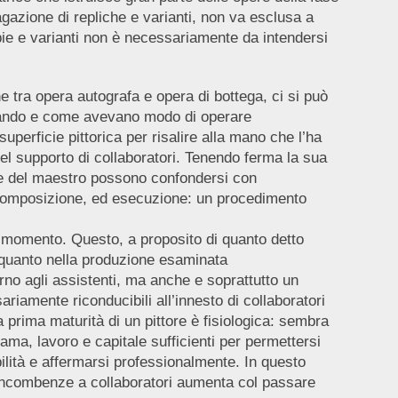
agazione di repliche e varianti, non va esclusa a
copie e varianti non è necessariamente da intendersi
one tra opera autografa e opera di bottega, ci si può
 quando e come avevano modo di operare
uperficie pittorica per risalire alla mano che l’ha
del supporto di collaboratori. Tenendo ferma la sua
ure del maestro possono confondersi con
, o composizione, ed esecuzione: un procedimento
l momento. Questo, a proposito di quanto detto
nti quanto nella produzione esaminata
rno agli assistenti, ma anche e soprattutto un
iamente riconducibili all’innesto di collaboratori
a prima maturità di un pittore è fisiologica: sembra
fama, lavoro e capitale sufficienti per permettersi
ilità e affermarsi professionalmente. In questo
i incombenze a collaboratori aumenta col passare