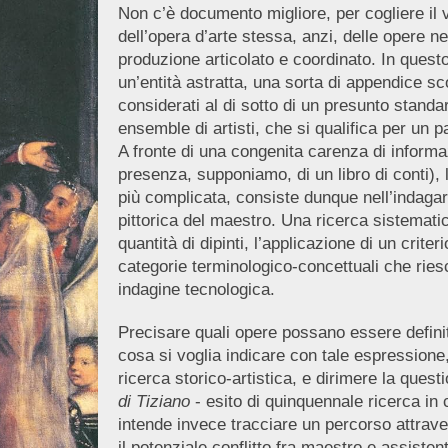
Non c’è documento migliore, per cogliere il v
dell’opera d’arte stessa, anzi, delle opere 
produzione articolato e coordinato. In quest
un’entità astratta, una sorta di appendice sc
considerati al di sotto di un presunto standar
ensemble di artisti, che si qualifica per u
A fronte di una congenita carenza di infor
presenza, supponiamo, di un libro di conti),
più complicata, consiste dunque nell’indagare
pittorica del maestro. Una ricerca sistematic
quantità di dipinti, l’applicazione di un crite
categorie terminologico-concettuali che ries
indagine tecnologica.
Precisare quali opere possano essere definite
cosa si voglia indicare con tale espressione,
ricerca storico-artistica, e dirimere la quest
di Tiziano
- esito di quinquennale ricerca in 
intende invece tracciare un percorso attrav
il potenziale conflitto fra maestro e assistent