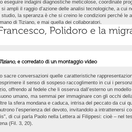
 eseguire indagini diagnostiche meticolose, coordinate proge
i ampli il raggio d’azione delle analisi tecnologiche, a cui 
o studio, la speranza è che si creino le condizioni perché le a
 mano di Tiziano, e mai quella dei collaboratori.
 Francesco, Polidoro e la mig
Tiziano
, e corredato di un montaggio video
o sacre conversazioni quelle caratteristiche rappresentazioni
esprimere il senso di sospeso raccoglimento in cui i person
nzio, offrendo al fedele che li osserva dall’esterno un modell
 suono umano, ma semmai per immaginare con gli occhi della 
oltre la sfera mondana e caduca, intrisa del peccato da cui qu
trono l’esperienza del devoto, invitandolo a intrattenersi c
lis”, di cui parla Paolo nella Lettera ai Filippesi: cioè – nel t
ena (Fil. 3, 20).