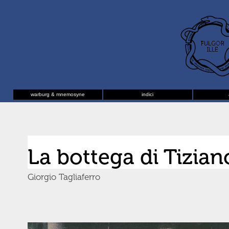
warburg & mnemosyne
indici
La bottega di Tizia
Giorgio Tagliaferro