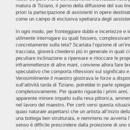
matura di Tiziano, il perno della diffusione del suo l
priori la partecipazione di assistenti in opere destina
come un campo di esclusiva spettanza degli assisten
In ogni modo, per fronteggiare dubbi e incertezze e ten
utilmente interrogare su quali fossero, complessiva
concretamente sulla tela? Scartata l’opzione di un’ind
tracciata, gioverà chiedersi più in generale in quali 
peculiare inclinazione a ripensare e ritoccare le pr
inframmettenze di altre mani, conviene allora fare br
speculativo che comporta riflessioni sul significato e s
Verosimilmente il maestro giostrava le forze a dispo
sull’attività tarda di Tiziano, potrebbe in parte spiega
complessivamente. Per quanto riguarda i primi anni, i
apparente minore impatto sulla resa pittorica, ammess
nel lavoro del maestro. Per certi versi questa situazio
quasi naturale aspettarsi che un artista all’inizio del
una bottega ben strutturata, e nemmeno ne avverta l’
senso è difficile prescindere dalla proiezione di uno