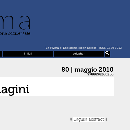
"La Rivista di Engramma (open access)" ISSN 1826-901X
in fieri
colophon
80 | maggio 2010
9788898260256
agini
English abstract