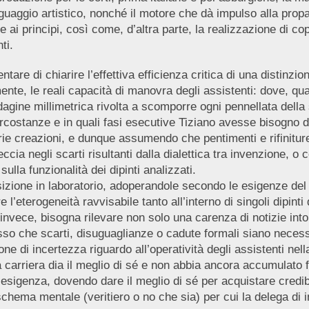
inguaggio artistico, nonché il motore che dà impulso alla prop
te ai principi, così come, d’altra parte, la realizzazione di 
ti.
tare di chiarire l’effettiva efficienza critica di una distinzi
mente, le reali capacità di manovra degli assistenti: dove,
agine millimetrica rivolta a scomporre ogni pennellata della s
circostanze e in quali fasi esecutive Tiziano avesse bisogno 
oprie creazioni, e dunque assumendo che pentimenti e rifinit
eccia negli scarti risultanti dalla dialettica tra invenzione
ulla funzionalità dei dipinti analizzati.
sizione in laboratorio, adoperandole secondo le esigenze de
re l’eterogeneità ravvisabile tanto all’interno di singoli dipi
nvece, bisogna rilevare non solo una carenza di notizie into
o che scarti, disuguaglianze o cadute formali siano necessar
ne di incertezza riguardo all’operatività degli assistenti nell
la carriera dia il meglio di sé e non abbia ancora accumulato 
esigenza, dovendo dare il meglio di sé per acquistare credib
 schema mentale (veritiero o no che sia) per cui la delega d