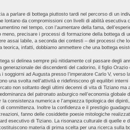
 a parlare di bottega piuttosto tardi nel percorso di un indiv
ne lontano da compromissioni con livelli di abilità esecutiva c
 aumentino nel tempo, con l’aumentare della fama, dell’esperie
e o meno, precisare i processi di formazione della bottega di
re assai labile, a seconda dei contesti – dei processi che l
a teorica, infatti, dobbiamo ammettere che una bottega esiste
bottega si delinea sempre più nitidamente col passare degli ann
 generazionale dei discendenti del cadorino, il figlio Orazio e
ra i soggiorni ad Augusta presso l’imperatore Carlo V, verso l
 una svolta nell’attività e ridefiniscono gli equilibri interni 
rcato non soltanto degli ultimi decenni di vita di Tiziano ma 
predominanza del patronato asburgico nell’economia globale de
r la consistenza numerica e l’ampiezza tipologica dei dipinti
i di committenza. Inoltre la confidenza e il prestigio guadagna
creazioni, fanno delle cosiddette poesie mitologiche realizzat
rd esecutivo di Tiziano. La risonanza culturale di quelle e di 
costituiscono materia di prima scelta per una ricerca sulla b