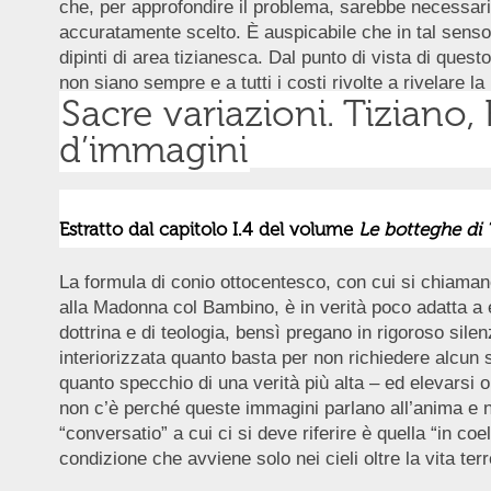
che, per approfondire il problema, sarebbe necessario
accuratamente scelto. È auspicabile che in tal senso s
dipinti di area tizianesca. Dal punto di vista di quest
non siano sempre e a tutti i costi rivolte a rivelare la
Sacre variazioni. Tiziano,
d’immagini
Estratto dal capitolo I.4 del volume
Le botteghe di 
La formula di conio ottocentesco, con cui si chiaman
alla Madonna col Bambino, è in verità poco adatta a 
dottrina e di teologia, bensì pregano in rigoroso sile
interiorizzata quanto basta per non richiedere alcun
quanto specchio di una verità più alta – ed elevarsi 
non c’è perché queste immagini parlano all’anima e nu
“conversatio” a cui ci si deve riferire è quella “in coe
condizione che avviene solo nei cieli oltre la vita terr