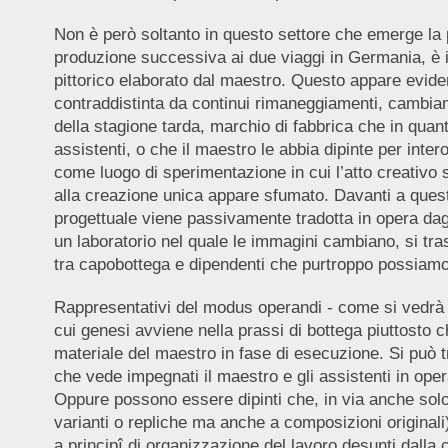
Non è però soltanto in questo settore che emerge la pr
produzione successiva ai due viaggi in Germania, è in
pittorico elaborato dal maestro. Questo appare evident
contraddistinta da continui rimaneggiamenti, cambiamen
della stagione tarda, marchio di fabbrica che in quan
assistenti, o che il maestro le abbia dipinte per inter
come luogo di sperimentazione in cui l’atto creativo
alla creazione unica appare sfumato. Davanti a questo
progettuale viene passivamente tradotta in opera dag
un laboratorio nel quale le immagini cambiano, si tr
tra capobottega e dipendenti che purtroppo possiamo s
Rappresentativi del modus operandi - come si vedrà p
cui genesi avviene nella prassi di bottega piuttosto 
materiale del maestro in fase di esecuzione. Si può tr
che vede impegnati il maestro e gli assistenti in opera
Oppure possono essere dipinti che, in via anche solo p
varianti o repliche ma anche a composizioni originali
a principî di organizzazione del lavoro desunti dalla