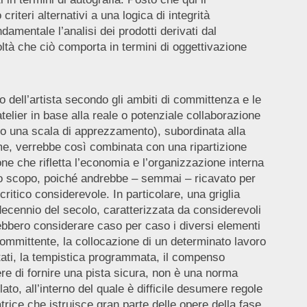
riteri alternativi a una logica di integrità
mentale l’analisi dei prodotti derivati dal
coltà che ciò comporta in termini di oggettivazione
 dell’artista secondo gli ambiti di committenza e le
’atelier in base alla reale o potenziale collaborazione
do una scala di apprezzamento), subordinata alla
same, verrebbe così combinata con una ripartizione
ne che rifletta l’economia e l’organizzazione interna
llo scopo, poiché andrebbe – semmai – ricavato per
ritico considerevole. In particolare, una griglia
decennio del secolo, caratterizzata da considerevoli
rebbero considerare caso per caso i diversi elementi
committente, la collocazione di un determinato lavoro
ottati, la tempistica programmata, il compenso
dere di fornire una pista sicura, non è una norma
ato, all’interno del quale è difficile desumere regole
trice che istruisce gran parte delle opere della fase