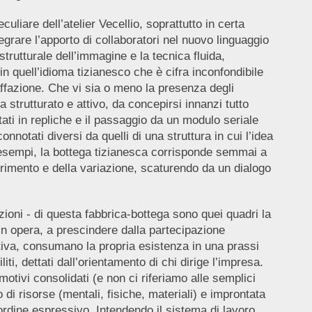
liare dell’atelier Vecellio, soprattutto in certa
grare l’apporto di collaboratori nel nuovo linguaggio
trutturale dell’immagine e la tecnica fluida,
in quell’idioma tizianesco che è cifra inconfondibile
affazione. Che vi sia o meno la presenza degli
a strutturato e attivo, da concepirsi innanzi tutto
ti in repliche e il passaggio da un modulo seriale
otati diversi da quelli di una struttura in cui l’idea
 esempi, la bottega tizianesca corrisponde semmai a
rimento e della variazione, scaturendo da un dialogo
zioni
- di questa fabbrica-bottega sono quei quadri la
in opera, a prescindere dalla partecipazione
eativa, consumano la propria esistenza in una prassi
ti, dettati dall’orientamento di chi dirige l’impresa.
otivi consolidati (e non ci riferiamo alle semplici
i risorse (mentali, fisiche, materiali) e improntata
ordine espressivo. Intendendo il sistema di lavoro