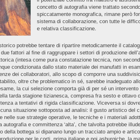
concetto di autografia viene trattato secondo c
spiccatamente monografica, rimane però fonda
sistema di collaborazione, con tutte le diffi
e relativa classificazione.
torico potrebbe tentare di ripartire metodicamente il catalogo
i due fattori al fine di raggruppare i settori di produzione dell
 pittorica (intesa come pura constatazione tecnica, non secon
omunque condizionata dallo stato materiale dei manufatti in e
nze dei collaboratori, allo scopo di comporre una suddivisio
tabilito, oltre che problematico in sé, sarebbe inadeguato a
same, la cui selezione comporta già di per sé un intervento c
ella tarda stagione tizianesca, compresa fra sesto e ottavo 
stenza a tentativi di rigida classificazione. Viceversa si dov
cuna situazione sottoposta ad analisi: il gusto artistico del 
ore nelle sue strategie operative, le tecniche e i materiali ad
ra autografia e committenza ‘alta’, che talvolta potrebbe illu
o della bottega si dipanano lungo un tracciato ampio e articol
roduzione per le corti, prima italiane e poi asburgiche, la ma