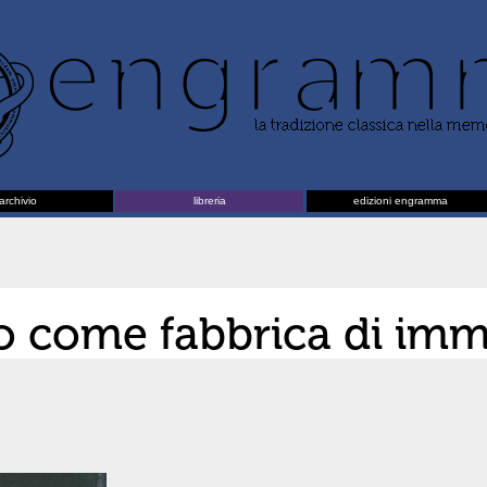
archivio
libreria
edizioni engramma
no come fabbrica di imm