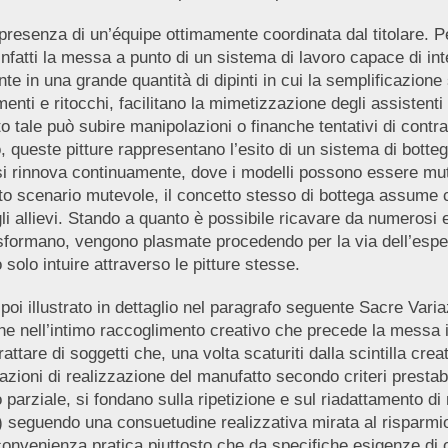
esenza di un’équipe ottimamente coordinata dal titolare. Pecu
fatti la messa a punto di un sistema di lavoro capace di inte
e in una grande quantità di dipinti in cui la semplificazione s
ti e ritocchi, facilitano la mimetizzazione degli assistenti 
to tale può subire manipolazioni o finanche tentativi di contr
o, queste pitture rappresentano l’esito di un sistema di botteg
 si rinnova continuamente, dove i modelli possono essere muta
 scenario mutevole, il concetto stesso di bottega assume conn
li allievi. Stando a quanto è possibile ricavare da numerosi
asformano, vengono plasmate procedendo per la via dell’espe
olo intuire attraverso le pitture stesse.
oi illustrato in dettaglio nel paragrafo seguente
Sacre Varia
che nell’intimo raccoglimento creativo che precede la messa 
attare di soggetti che, una volta scaturiti dalla scintilla cr
zioni di realizzazione del manufatto secondo criteri prestabili
arziale, si fondano sulla ripetizione e sul riadattamento di m
) seguendo una consuetudine realizzativa mirata al risparmio d
 convenienza pratica piuttosto che da specifiche esigenze di 