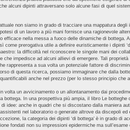
 che alcuni dipinti attraversano solo alcune fasi di quel sist
ttuale non siamo in grado di tracciare una mappatura degli in
, l’ipotesi di un lavoro a più mani fornisce una ragionevole al
oco efficace nella messa a fuoco delle dinamiche di bottega.
nsì come prerogativa utile a definire euristicamente i dipinti ‘
aestro: la difficoltà nel riconoscere le singole mani dei coll
one che impedisce ad alcuni allievi di emergere. Tali propriet
he rappresenta a sua volta un potenziale fattore di discrimine
corso di questa ricerca, possiamo immaginare che dalla bottega
 quantificabili anche nel prezzo (per lo stesso principio che
a in volta un avvicinamento o un allontanamento dai procedime
a bottega. In una prospettiva più ampia, il libro Le botteghe 
 di idee: anche in quadri che si discostano dalla maniera au
i assistenti nel laboratorio o generate altrove da discepoli ed
cezione, la categoria dei dipinti ‘di bottega’ è in grado di 
zione fondati non su impressioni epidermiche ma sull’esame d