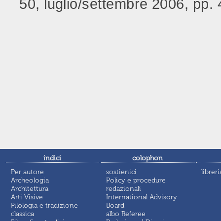
50, luglio/settembre 2006, pp.
indici
colophon
Per autore
sostienici
libreri
Archeologia
Policy e procedure
Architettura
redazionali
Arti Visive
International Advisory
Filologia e tradizione
Board
classica
albo Referee