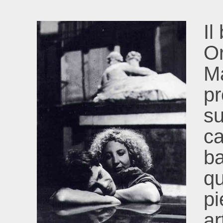
Il
Or
Ma
pr
su
ca
ba
qu
pi
ar