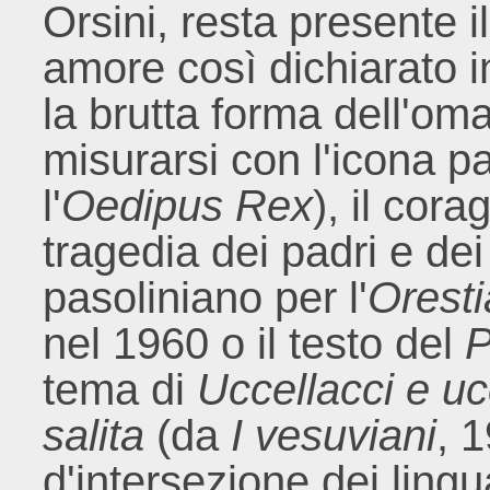
Orsini, resta presente 
amore così dichiarato i
la brutta forma dell'oma
misurarsi con l'icona pa
l'
Oedipus Rex
), il cora
tragedia dei padri e dei
pasoliniano per l'
Orest
nel 1960 o il testo del
P
tema di
Uccellacci e uc
salita
(da
I vesuviani
, 1
d'intersezione dei lingu