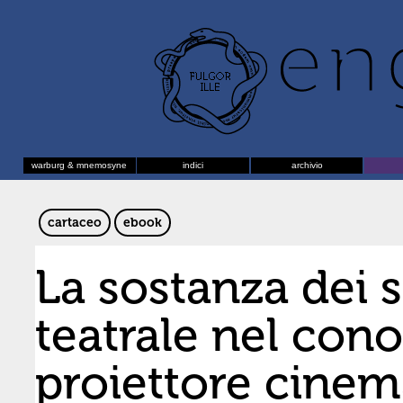
warburg & mnemosyne
indici
archivio
cartaceo
ebook
La sostanza dei s
teatrale nel cono
proiettore cinem