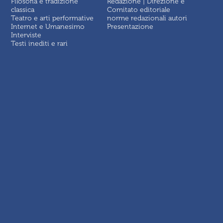
Filosofia e tradizione
Redazione | Direzione e
classica
Comitato editoriale
Teatro e arti performative
norme redazionali autori
Internet e Umanesimo
Presentazione
Interviste
Testi inediti e rari