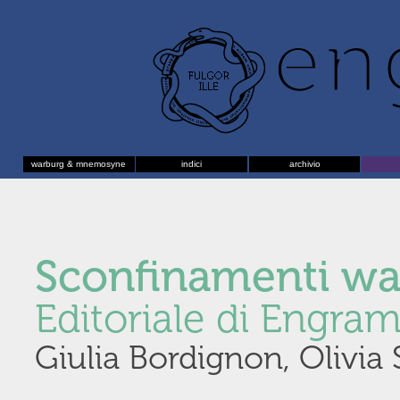
warburg & mnemosyne
indici
archivio
Sconfinamenti wa
Editoriale di Engra
Giulia Bordignon, Olivia 