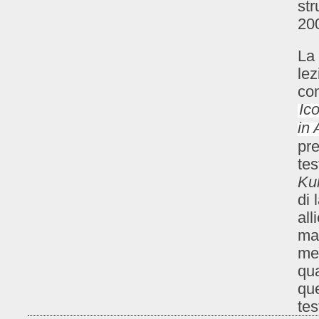
str
20
La 
lez
com
Ic
in
pr
tes
Ku
di 
all
mae
me
qua
que
tes