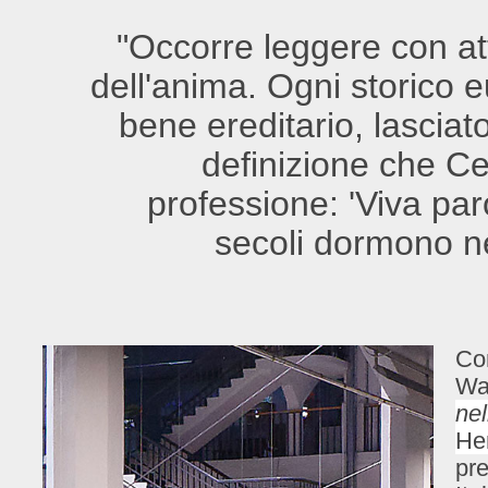
"Occorre leggere con at
dell'anima. Ogni storico
bene ereditario, lasciat
definizione che Ce
professione: 'Viva par
secoli dormono ne
Con
Wa
nel
He
pre