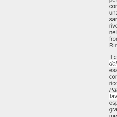
co
una
sa
riv
nel
fro
Ri
Il 
dol
esa
com
ric
Pa
tav
esp
gra
met