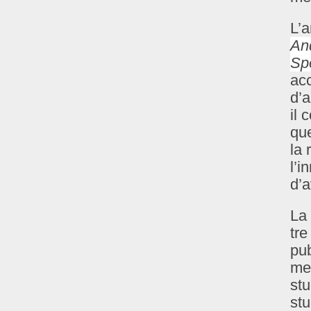
L’a
An
Sp
acc
d’a
il 
que
la 
l’i
d’
La
tre
pub
met
stu
stu