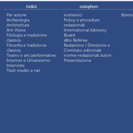
indici
colophon
Per autore
sostienici
libreri
Archeologia
Policy e procedure
Architettura
redazionali
Arti Visive
International Advisory
Filologia e tradizione
Board
classica
albo Referee
Filosofia e tradizione
Redazione | Direzione e
classica
Comitato editoriale
Teatro e arti performative
norme redazionali autori
Internet e Umanesimo
Presentazione
Interviste
Testi inediti e rari