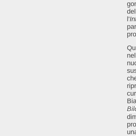
gom
del
l'
In
par
pro
Que
nel
nu
sus
che
rip
cur
Bi
Bil
dim
pro
una