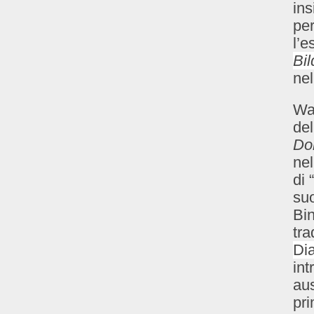
ins
per
l’e
Bil
nel
War
del
Do
nel
di 
su
Bin
tr
Di
int
aus
pri