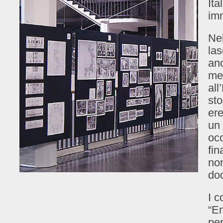
Ita
imm
Nel
las
anc
met
all
sto
ere
u
occ
fin
non
doc
I c
“E
pe