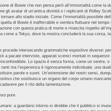
ione di Bowie che non pensa però all’immortalità come la dur
 gli avatar di un’antica divinità o i replicanti di Ridley Sco
tornare allo stadio iniziale. Come l’immortalità possibile del
 quella di Bowie è inafferrabile e sembra fluttuare nel temp
azione con questa pratica di morte e rinascita rispetto all’im
na come a Tokyo, dove la mostra concluderà la sua corsa, la 
he procede intersecando grammatiche espositive diverse:
pe
sti a pacate interviste, apparati scenici montati in sequenze st
e inconfondibile. Lo spazio è senza forma, come un ventre, o 
in tanti ma l’esperienza è rigorosamente individuale, una duali
estituire parole e suoni. Un’estensione dei nostri sensi, dun
sitivo che sostituisce un organo del corpo umano mancante o 
cadavere per il rito della lamentazione.
enso pure.
fumare: a guardarsi intorno si direbbe che il pubblico si mu