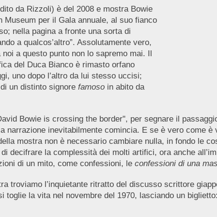
 edito da Rizzoli) è del 2008 e mostra Bowie
an Museum per il Gala annuale, al suo fianco
o; nella pagina a fronte una sorta di
ndo a qualcos’altro”. Assolutamente vero,
 noi a questo punto non lo sapremo mai. Il
fica del Duca Bianco è rimasto orfano
i, uno dopo l’altro da lui stesso uccisi;
di un distinto signore
famoso
in abito da
id Bowie is crossing the border", per segnare il passaggio da
a narrazione inevitabilmente comincia. E se è vero come è ve
 della mostra non è necessario cambiare nulla, in fondo le c
decifrare la complessità dei molti artifici, ora anche all’imp
azioni di un mito, come confessioni, le
confessioni di una ma
a troviamo l’inquietante ritratto del discusso scrittore gia
si toglie la vita nel novembre del 1970, lasciando un biglietto: