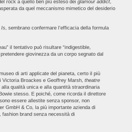
del rock a quello ben più esteso dei
glamour addict
,
sasperata da quel meccanismo mimetico del desiderio
 Is
, sembrano confermare l’efficacia della formula
u” il tentativo può risultare “indigestible,
 pretendere giovinezza da un corpo segnato dal
useo di arti applicate del pianeta, certo il più
 di Victoria Broackes e Geoffrey Marsh,
theatre
lla qualità unica e alla quantità straordinaria
owie stesso. E poiché, come ricorda il direttore
ono essere allestite senza sponsor, non
ser GmbH & Co, la più importante azienda di
ci, fashion brand senza necessità di