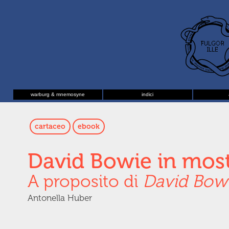
warburg & mnemosyne
indici
cartaceo
ebook
David Bowie in most
A proposito di
David Bowi
Antonella Huber