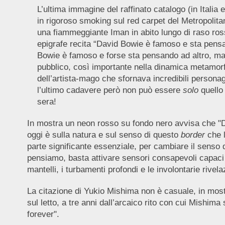
L’ultima immagine del raffinato catalogo (in Italia
in rigoroso smoking sul red carpet del Metropolit
una fiammeggiante Iman in abito lungo di raso ross
epigrafe recita “David Bowie è famoso e sta pensa
Bowie è famoso e forse sta pensando ad altro, ma
pubblico, così importante nella dinamica metamor
dell’artista-mago che sfornava incredibili personagg
l’ultimo cadavere però non può essere
solo
quello 
sera!
In mostra un neon rosso su fondo nero avvisa che "Dav
oggi è sulla natura e sul senso di questo
border
che l
parte significante essenziale, per cambiare il senso
pensiamo, basta attivare sensori consapevoli capaci di 
mantelli, i turbamenti profondi e le involontarie rivel
La citazione di Yukio Mishima non è casuale, in mostr
sul letto, a tre anni dall’arcaico rito con cui Mishima 
forever".