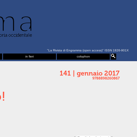
"La Rivista di Engramma (open access)" ISSN 1826-901X
in fieri
colophon
141 | gennaio 2017
9788898260867
!