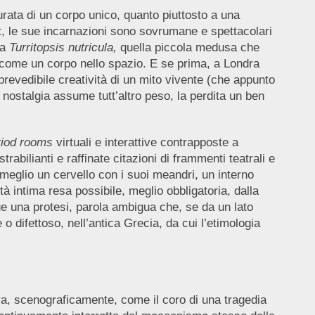
ata di un corpo unico, quanto piuttosto a una
tt, le sue incarnazioni sono sovrumane e spettacolari
la
Turritopsis nutricula,
quella piccola medusa che
o come un corpo nello spazio. E se prima, a Londra
prevedibile creatività di un mito vivente (che appunto
nostalgia assume tutt’altro peso, la perdita un ben
riod rooms
virtuali e interattive contrapposte a
rabilianti e raffinate citazioni di frammenti teatrali e
meglio un cervello con i suoi meandri, un interno
tà intima resa possibile, meglio obbligatoria, dalla
que una protesi, parola ambigua che, se da un lato
difettoso, nell’antica Grecia, da cui l’etimologia
ova, scenograficamente, come il coro di una tragedia