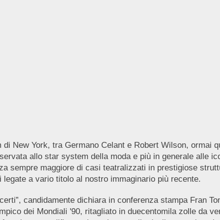
i New York, tra Germano Celant e Robert Wilson, ormai quind
servata allo star system della moda e più in generale alle 
nza sempre maggiore di casi teatralizzati in prestigiose str
i legate a vario titolo al nostro immaginario più recente.
ncerti”, candidamente dichiara in conferenza stampa Fran Tom
mpico dei Mondiali '90, ritagliato in duecentomila zolle da ve