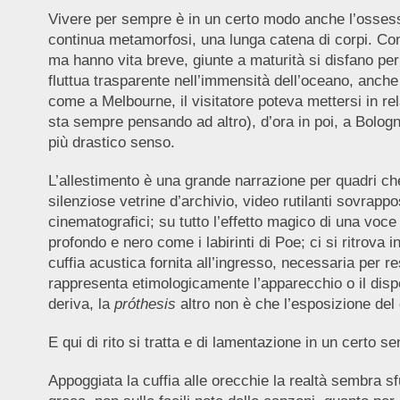
Vivere per sempre è in un certo modo anche l’ossess
continua metamorfosi, una lunga catena di corpi. Come
ma hanno vita breve, giunte a maturità si disfano per 
fluttua trasparente nell’immensità dell’oceano, anche
come a Melbourne, il visitatore poteva mettersi in rel
sta sempre pensando ad altro), d’ora in poi, a Bolog
più drastico senso.
L’allestimento è una grande narrazione per quadri c
silenziose vetrine d’archivio, video rutilanti sovrappo
cinematografici; su tutto l’effetto magico di una voc
profondo e nero come i labirinti di Poe; ci si ritrova 
cuffia acustica fornita all’ingresso, necessaria per r
rappresenta etimologicamente l’apparecchio o il dispo
deriva, la
próthesis
altro non è che l’esposizione del 
E qui di rito si tratta e di lamentazione in un certo s
Appoggiata la cuffia alle orecchie la realtà sembra s