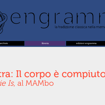
archivio
libreria
edizioni engramma
ra: Il corpo è compiuto
e Is
, al MAMbo