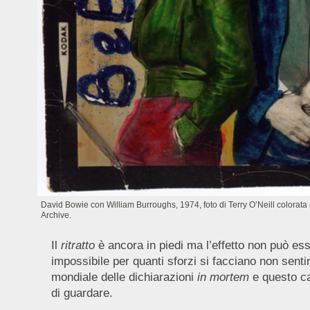
David Bowie con William Burroughs, 1974, foto di Terry O’Neill colora
Archive.
Il
ritratto
è ancora in piedi ma l’effetto non può ess
impossibile per quanti sforzi si facciano non sentire
mondiale delle dichiarazioni
in mortem
e questo ca
di guardare.