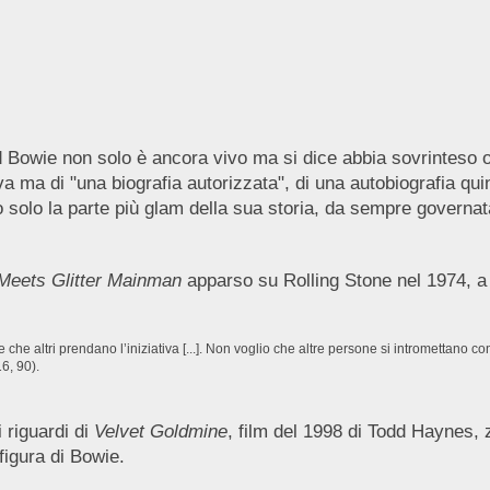
Bowie non solo è ancora vivo ma si dice abbia sovrinteso ogn
iva ma di "una biografia autorizzata", di una autobiografia q
rto solo la parte più glam della sua storia, da sempre governa
Meets Glitter Mainman
apparso su Rolling Stone nel 1974, a 
he altri prendano l’iniziativa [...]. Non voglio che altre persone si intromettano con
6, 90).
 riguardi di
Velvet Goldmine
, film del 1998 di Todd Haynes, ze
figura di Bowie.