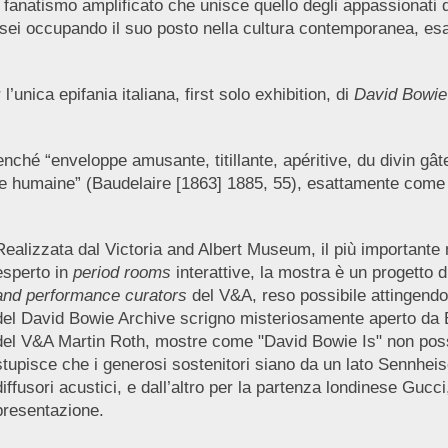
 fanatismo amplificato che unisce quello degli appassionati 
usei occupando il suo posto nella cultura contemporanea, e
’unica epifania italiana, first solo exhibition, di
David Bowie
enché “enveloppe amusante, titillante, apéritive, du divin gâtea
ure humaine” (Baudelaire [1863] 1885, 55), esattamente come
Realizzata dal Victoria and Albert Museum, il più importante m
esperto in
period rooms
interattive, la mostra è un progetto
and performance curators
del V&A, reso possibile attingendo a
del David Bowie Archive scrigno misteriosamente aperto da B
del V&A Martin Roth, mostre come "David Bowie Is" non poss
stupisce che i generosi sostenitori siano da un lato Sennhei
diffusori acustici, e dall’altro per la partenza londinese Guc
presentazione.