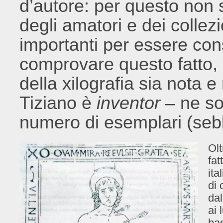
d’autore: per questo non s
degli amatori e dei collez
importanti per essere con
comprovare questo fatto, s
della xilografia sia nota
Tiziano è
inventor
– ne son
numero di esemplari (sebb
Olt
fat
ita
di 
dal
ai 
bas