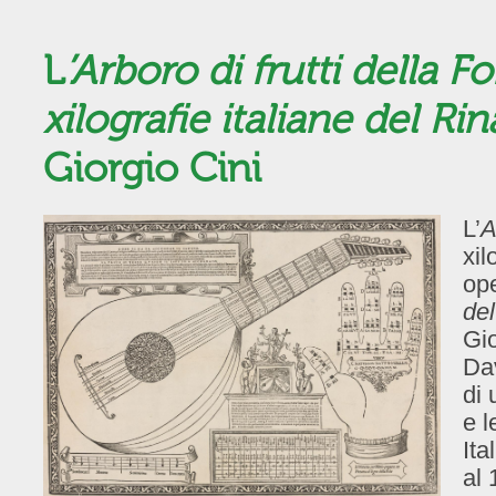
L
’Arboro di frutti della F
xilografie italiane del R
Giorgio Cini
L’
A
xil
ope
de
Gio
Da
di 
e l
Ita
al 