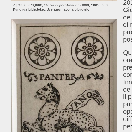
201
2 | Matteo Pagano,
Istruzioni per suonare il liuto
, Stockholm,
Gio
Kungliga biblioteket, Sveri­ges natio­nal­bib­li­otek.
del
di
pro
pos
Que
ora
pre
con
Inn
del
il 
pri
op
dif
per