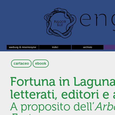
warburg & mnemosyne
indici
archivio
cartaceo
ebook
Fortuna in Laguna.
letterati, editori e 
A proposito dell’
Arbo