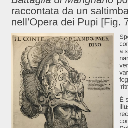
raccontata da un saltimb
nell’Opera dei Pupi [Fig. 7
Spe
con
a s
nar
ven
var
fog
‘ri
È s
ill
rec
co