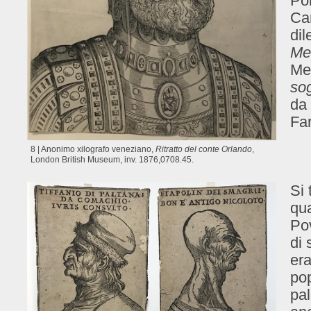
Pol
Car
dil
Me
Mel
so
da
Far
8 | Anonimo xilografo veneziano,
Ritratto del conte Orlando
,
London British Museum, inv. 1876,0708.45.
Si 
qua
Pov
di 
era
pop
pal