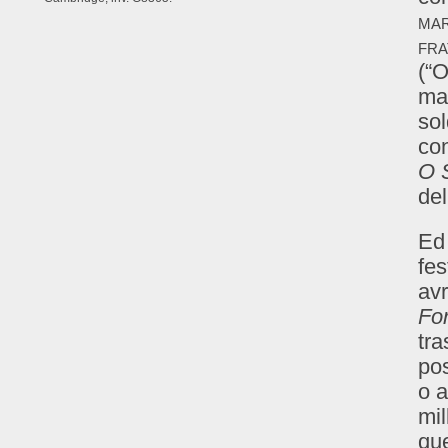
mar
fra
(“O
mar
sol
con
O 
de
Ed 
fes
av
Fo
tra
pos
o a
mil
qu