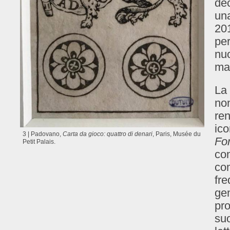
dec
una
201
per
nuo
mae
La 
non
ren
ico
3 | Padovano,
Carta da gioco: quattro di denari
, Paris, Musée du
Fo
Petit Palais.
con
com
fre
gen
pr
suo