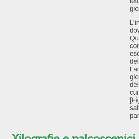
let
gio
L’i
do
Qua
com
ese
del
Lan
gio
del
cu
[Fi
sa
par
Xilografie e palcoscenici