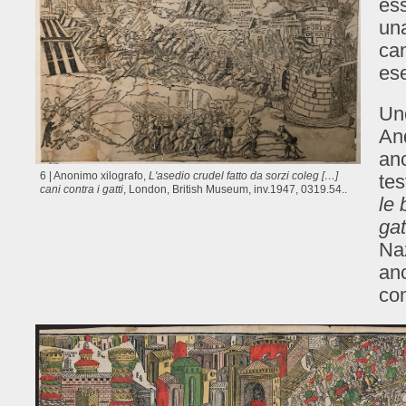
ess
una
can
es
Uno
And
anc
6 | Anonimo xilografo,
L'asedio crudel fatto da sorzi coleg […]
tes
cani contra i gatti
, London, British Museum, inv.1947, 0319.54..
le 
gat
Naz
anc
con