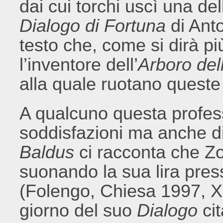
dai cui torchi uscì una de
Dialogo di Fortuna
di Ant
testo che, come si dirà p
l’inventore dell’
Arboro del
alla quale ruotano queste r
A qualcuno questa profess
soddisfazioni ma anche di
Baldus
ci racconta che Z
suonando la sua lira pre
(Folengo, Chiesa 1997, XI
giorno del suo
Dialogo
ci