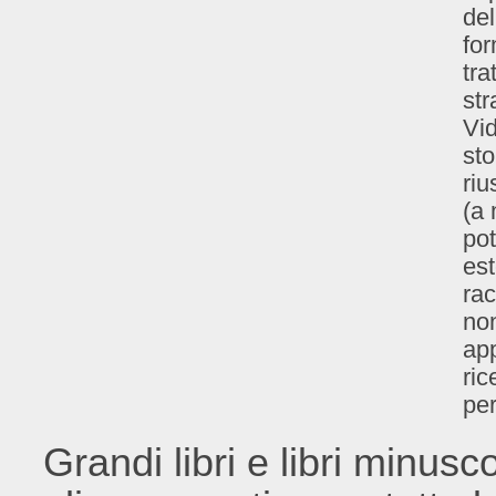
del
for
tra
str
Vid
sto
riu
(a 
po
est
rac
non
app
ric
per
Grandi libri e libri minuscoli,