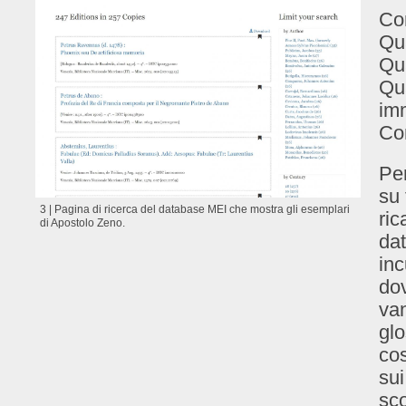
Com
Qu
Qua
Qua
im
Co
Per
su 
3 | Pagina di ricerca del database MEI che mostra gli esemplari
ric
di Apostolo Zeno.
dat
inc
dov
van
glo
cos
sui
sco