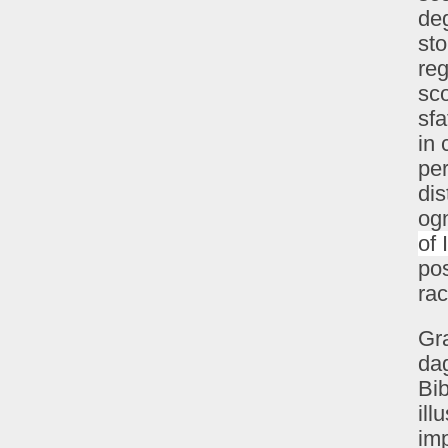
deg
sto
reg
sco
sfa
in 
per
dis
ogn
of
pos
rac
Gra
dag
Bib
ill
imp