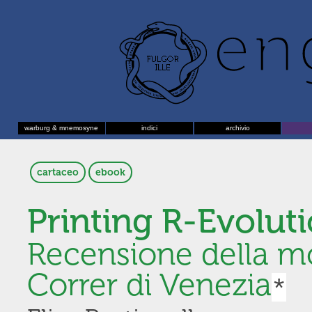
warburg & mnemosyne
indici
archivio
cartaceo
ebook
Printing R-Evolut
Recensione della m
Correr di Venezia
*