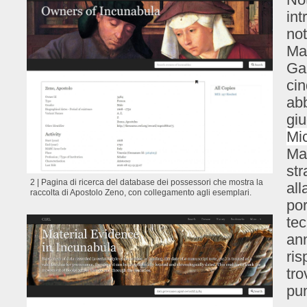
int
not
Man
Gal
cin
ab
giu
Mi
Ma 
str
2 | Pagina di ricerca del database dei possessori che mostra la
all
raccolta di Apostolo Zeno, con collegamento agli esemplari.
por
tec
ann
ri
tro
pun