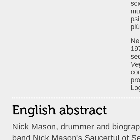
sci
mus
psi
più
Nel
19
se
Ve
co
pro
Lo
English abstract
Nick Mason, drummer and biographe
band
Nick Mason's Saucerful of S