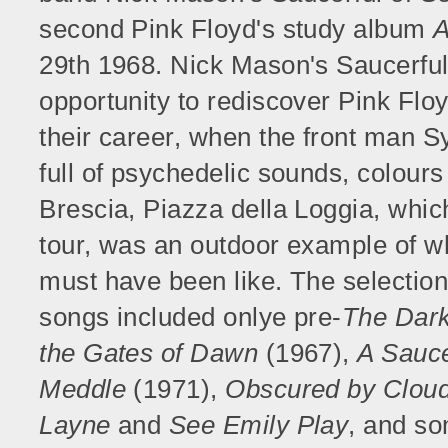
second Pink Floyd's study album
A
29th 1968. Nick Mason's Saucerful 
opportunity to rediscover Pink Floy
their career, when the front man S
full of psychedelic sounds, colour
Brescia, Piazza della Loggia, which
tour, was an outdoor example of 
must have been like. The selection
songs included onlye pre-
The Dark
the Gates of Dawn
(1967),
A Sauce
Meddle
(1971),
Obscured by Clou
Layne
and
See Emily Play
, and so