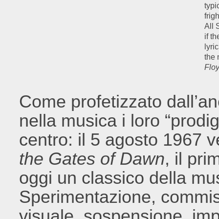
typi
frig
All 
if t
lyri
the 
Flo
Come profetizzato dall’a
nella musica i loro “prodigi
centro: il 5 agosto 1967 
the Gates of Dawn
, il pr
oggi un classico della mu
Sperimentazione, commist
visuale, sospensione, impr