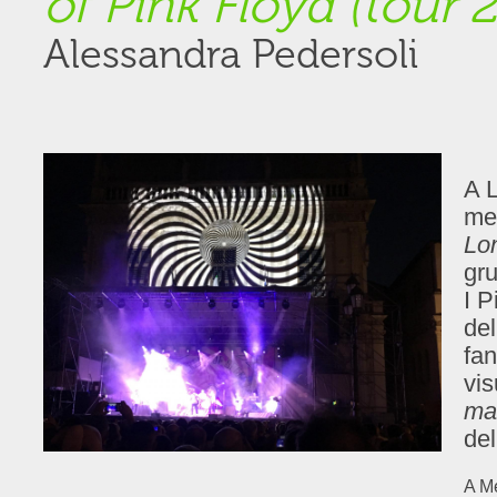
of Pink Floyd (tour 
Alessandra Pedersoli
A L
mes
Lo
gru
I P
del
fan
vis
ma
del
A Me