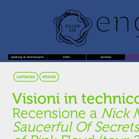
warburg & mnemosyne
indici
archivio
cartaceo
ebook
Visioni in technic
Recensione a
Nick 
Saucerful Of Secret