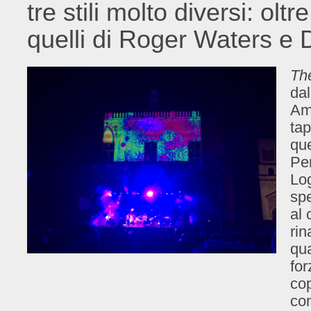
tre stili molto diversi: olt
quelli di Roger Waters e 
Th
da
Ame
tap
qu
Per
Log
spe
al 
rin
qua
for
cop
co