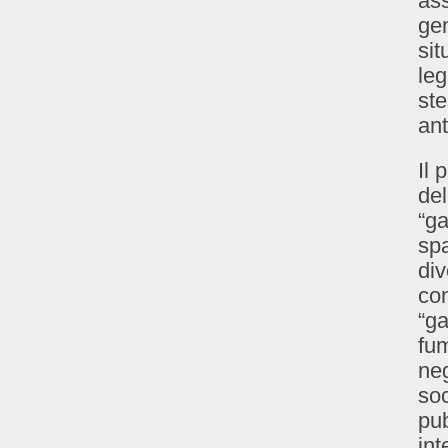
as
gen
sit
leg
ste
ant
Il 
del
“ga
spa
div
con
“ga
fum
neg
soc
pub
int