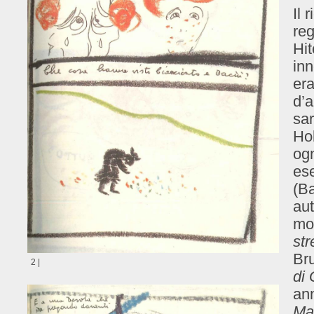
Il 
reg
Hit
in
era
d’a
sar
Ho
ogn
ese
(Ba
aut
mod
st
Bru
2 |
di 
ann
Ma