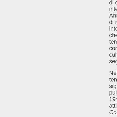
di 
int
Ann
di 
int
che
tem
con
cul
seg
Nel
ten
sig
pu
194
att
Cor