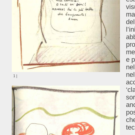
vis
ma
de
l’i
abb
pro
med
e p
nel
nel
1 |
ac
‘cl
sor
an
pos
che
tec