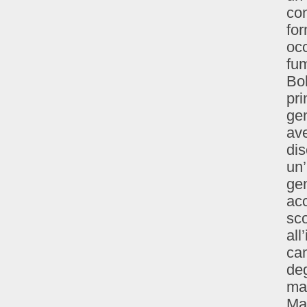
co
for
occ
fum
Bol
pri
gen
ave
dis
un’
gen
ac
sco
all
cam
deg
mat
Mar