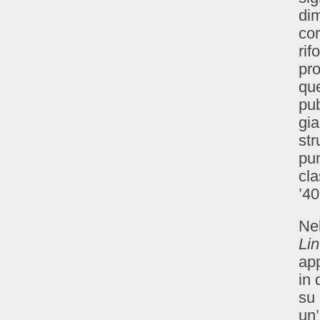
dim
cor
rif
pro
que
pub
gia
str
pun
cla
’40
Nel
Li
app
in 
su 
un’