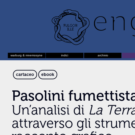
warburg & mnemosyne
indici
archivio
cartaceo
ebook
Pasolini fumettist
Un’analisi di
La Terra
attraverso gli strume