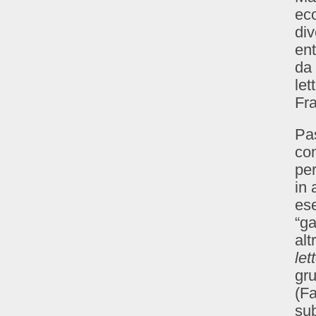
eco
div
ent
da 
let
Fra
Pas
con
per
in 
ese
“ga
alt
let
gru
(F
sub