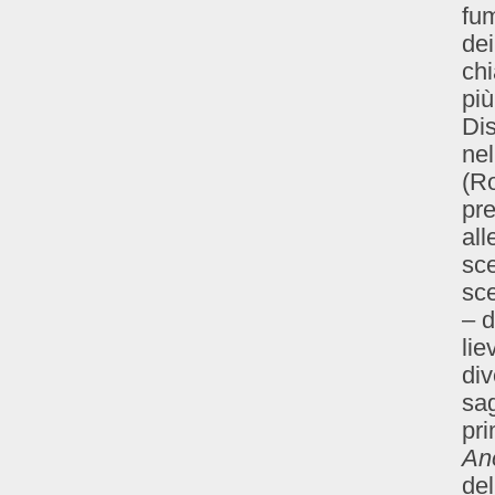
fum
dei
ch
più
Di
ne
(Ro
pre
all
sce
sce
– d
lie
div
sag
pri
An
del