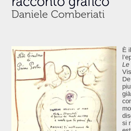
racconto grafico
Daniele Comberiati
È i
l’e
Le
Vis
De 
piu
già
con
mos
dis
si 
est