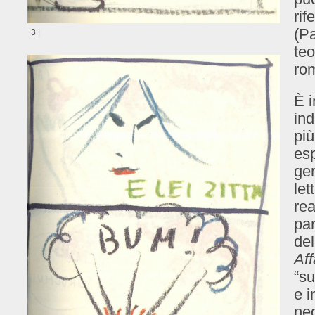
rif
(Pa
3 |
teo
ro
È i
ind
più
esp
gen
let
re
par
del
Af
“su
e i
neg