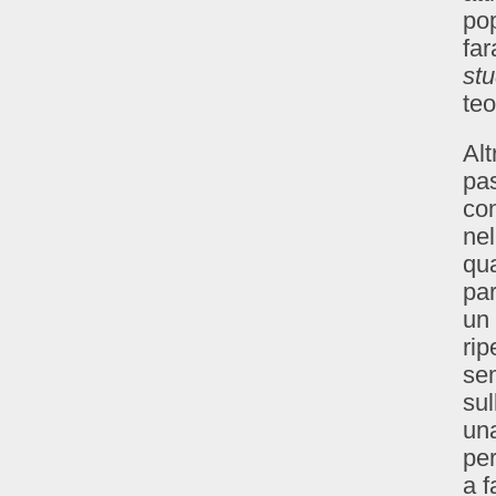
pop
far
stu
teo
Alt
pas
con
nel
qua
par
un 
ri
sem
sul
una
per
a f