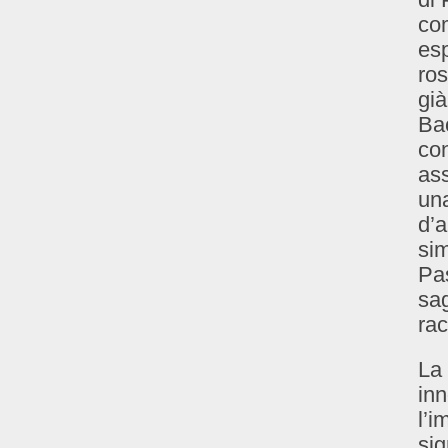
com
esp
ros
già
Bac
con
as
una
d’a
si
Pas
sag
rac
La 
inn
l’i
sig