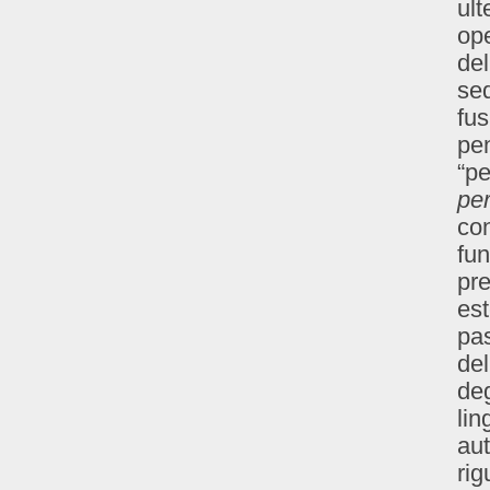
ult
op
del
seq
fus
pen
“pe
per
con
fun
pre
est
pas
del
deg
lin
aut
rig