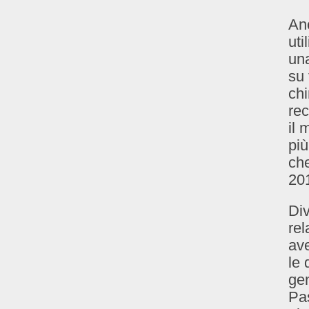
Anc
uti
una
su 
chi
rec
il 
più
che
20
Div
rel
ave
le 
gen
Pas