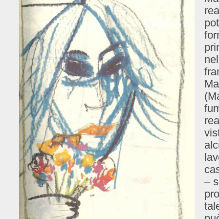
rea
po
for
pri
ne
fra
Ma
(Ma
fum
re
vis
alc
lav
cas
– s
pr
tal
può