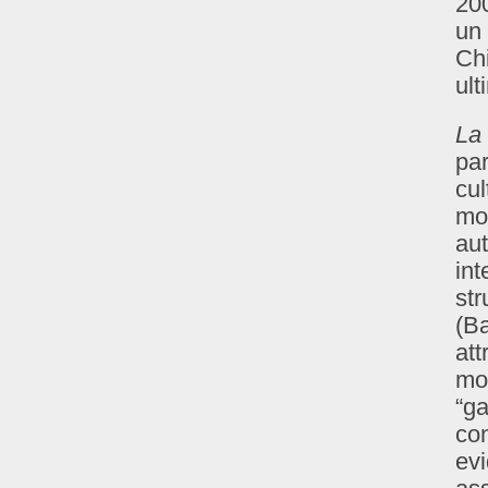
200
un 
Chi
ult
La 
par
cul
mod
aut
int
str
(Ba
att
mod
“ga
con
ev