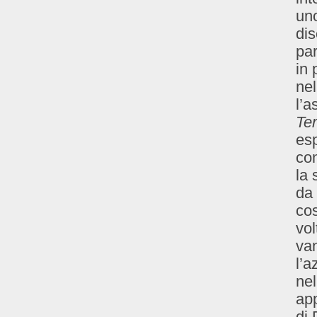
uno
dis
par
in 
nel
l’a
Ter
esp
con
la 
da 
cos
vol
van
l’a
nel
ap
di 