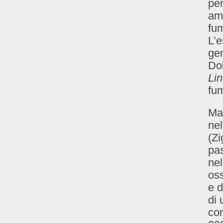
per
amb
fu
L’e
ge
Dob
Li
fum
Ma 
ne
(Zi
pa
nel
os
e d
di
con