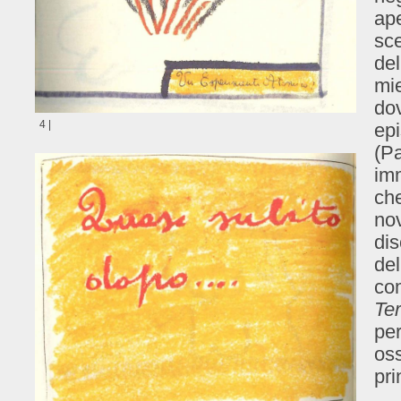
ap
sc
del
mie
dov
4 |
epi
(Pa
imm
che
nov
dis
del
com
Ter
per
oss
pri