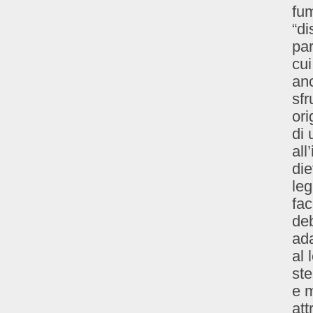
fu
“di
par
cui
anc
sfr
ori
di
all
die
leg
fa
deb
ada
al 
ste
e m
att