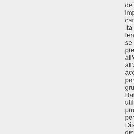
det
imp
car
Ita
ten
se 
pre
all
all
acc
per
gru
Bat
uti
pro
pe
Dis
dis