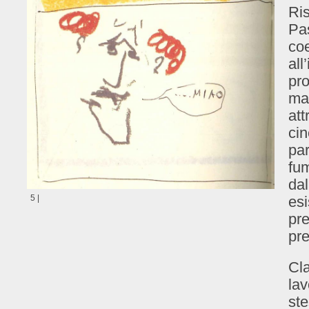
Ris
Pas
coe
all
pro
man
att
ci
par
fum
dal
esi
5 |
pre
pre
Cla
lav
ste