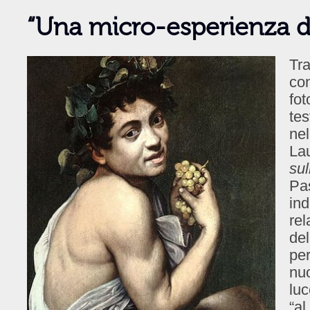
“Una micro-esperienza d
Tra
con
fot
tes
nel
Lau
sul
Pas
ind
rel
del
per
nuo
luc
“al