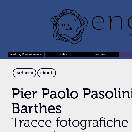
warburg & mnemosyne
indici
archivio
cartaceo
ebook
Pier Paolo Pasolin
Barthes
Tracce fotografiche