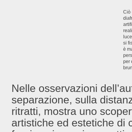
Ciò 
diaf
arti
real
luce
si f
è ma
pers
per 
brun
Nelle osservazioni dell’aut
separazione, sulla distanz
ritratti, mostra uno scoper
artistiche ed estetiche di