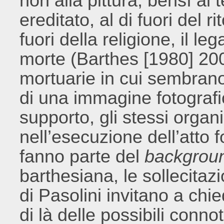
non alla pittura, bensì al te
ereditato, al di fuori del ri
fuori della religione, il l
morte (Barthes [1980] 2003
mortuarie in cui sembrano
di una immagine fotografica 
supporto, gli stessi organ
nell’esecuzione dell’atto fo
fanno parte del
backgrou
barthesiana, le sollecitaz
di Pasolini invitano a ch
di là delle possibili conn