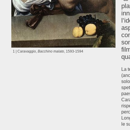
pla
inn
l’
asp
com
son
fil
1 | Caravaggio,
Bacchino malato
, 1593-1594
qua
La t
(anc
solo
spet
paes
Cara
risp
perc
Long
le s