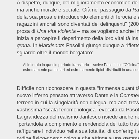
A dispetto, dunque, del miglioramento economico del
ma anche morale e sociale. Già nel passaggio da
Ra
della sua prosa e introducendo elementi di ferocia e
ragazzini amorali sono diventati dei delinquenti” (200
prosa di
Una vita violenta
– ma se vogliamo anche in a
inizia a percepire il deperimento della loro vitalità 
grana
. In
Marxisants
Pasolini giunge dunque a riflette
sguardo oltre il mondo borgataro:
Al letterato in questo periodo transitorio – scrive Pasolini su “Offic
estremamente particolari ed estremamente tipici: distribuiti in una soc
Difficile non riconoscere in questa “immensa quantit
nuovo inferno pensato attraverso Dante e la
Commed
terreno in cui la singolarità non dilegua, ma anzi trov
vastissima “scala fenomenologica” evocata da Pasolini
La grandezza del realismo dantesco risiede anche nella
“portandola a compimento e rendendola del tutto tras
raffigurare l'individuo nella sua totalità, di conferi
ordine fisico-cosmologico e che attinge a una gamm