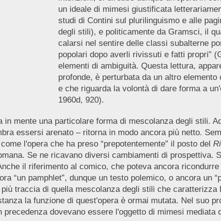
un ideale di mimesi giustificata letterariamen
studi di Contini sul plurilinguismo e alle p
degli stili), e politicamente da Gramsci, il q
calarsi nel sentire delle classi subalterne p
popolari dopo averli rivissuti e fatti propri
elementi di ambiguità. Questa lettura, appa
profonde, è perturbata da un altro elemento 
e che riguarda la volontà di dare forma a un
1960d, 920).
a in mente una particolare forma di mescolanza degli stili. 
mbra essersi arenato – ritorna in modo ancora più netto. Sempr
 come l'opera che ha preso “prepotentemente” il posto del
Ri
 romana. Se ne ricavano diversi cambiamenti di prospettiva. 
 Anche il riferimento al comico, che poteva ancora ricondur
è ora “un pamphlet”, dunque un testo polemico, o ancora un “p
più traccia di quella mescolanza degli stili che caratterizza
stanza la funzione di quest'opera è ormai mutata. Nel suo pr
in precedenza dovevano essere l'oggetto di mimesi mediata da