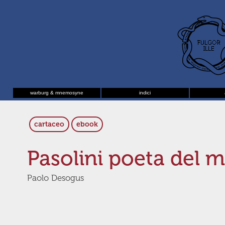
warburg & mnemosyne
indici
cartaceo
ebook
Pasolini poeta del 
Paolo Desogus