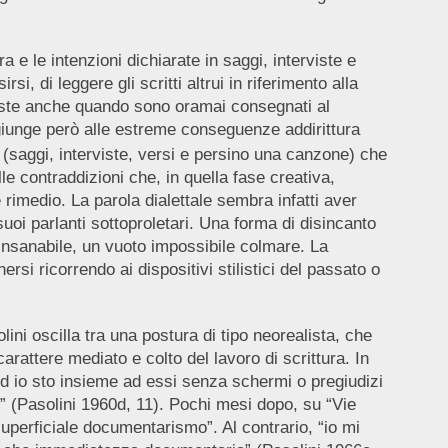
 e le intenzioni dichiarate in saggi, interviste e
, di leggere gli scritti altrui in riferimento alla
ersiste anche quando sono oramai consegnati al
iunge però alle estreme conseguenze addirittura
ti (saggi, interviste, versi e persino una canzone) che
e contraddizioni che, in quella fase creativa,
rimedio. La parola dialettale sembra infatti aver
uoi parlanti sottoproletari. Una forma di disincanto
 insanabile, un vuoto impossibile colmare. La
rsi ricorrendo ai dispositivi stilistici del passato o
lini oscilla tra una postura di tipo neorealista, che
rattere mediato e colto del lavoro di scrittura. In
“Ed io sto insieme ad essi senza schermi o pregiudizi
i” (Pasolini 1960d, 11). Pochi mesi dopo, su “Vie
superficiale documentarismo”. Al contrario, “io mi