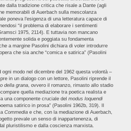
te dalla tradizione critica che risale a Dante (agli
agine memorabili di Auerbach sulla mescolanza
uale poneva l'esigenza di una letteratura capace di
onendosi “il problema di elaborare i sentimenti
” (Gramsci 1975, 2114). E tuttavia non mancano
rentemente solida e poggiata su fondamenta
che a margine Pasolini dichiara di voler introdurre
'opera che sia anche “comica e satirica” (Pasolini
Ad ogni modo nel dicembre del 1962 questa volontà –
e in un dialogo con un lettore, Pasolini riprende il
o della grana
, ovvero il romanzo, rimasto allo stadio
Scompare quella mediazione tra poetica realista e
re a una componente cruciale del
modus loquendi
oema satirico in prosa” (Pasolini 1962b, 319). Il
 la
Commedia
e che, con la mediazione di Auerbach,
ogetto prevale un senso di inappartenenza, di
l pluristilismo e dalla coscienza marxista.