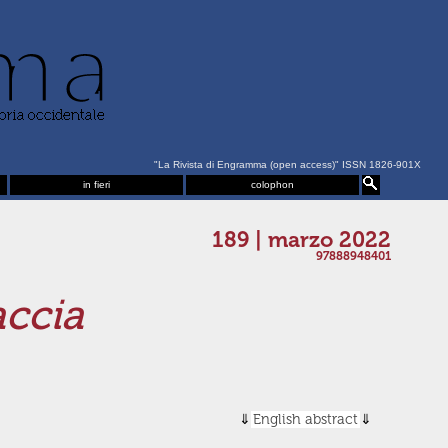
"La Rivista di Engramma (open access)" ISSN 1826-901X
in fieri
colophon
189 | marzo 2022
97888948401
accia
English abstract