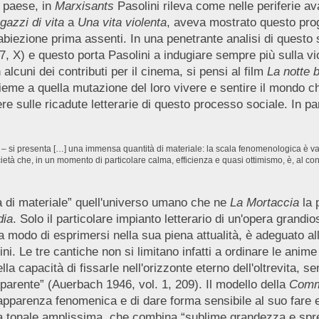
 paese, in
Marxisants
Pasolini rileva come nelle periferie a
gazzi di vita
a
Una vita violenta
, aveva mostrato questo pro
 abiezione prima assenti. In una penetrante analisi di quest
7, X) e questo porta Pasolini a indugiare sempre più sulla vio
lcuni dei contributi per il cinema, si pensi al film
La notte 
insieme a quella mutazione del loro vivere e sentire il mondo 
re sulle ricadute letterarie di questo processo sociale. In par
ina” – si presenta […] una immensa quantità di materiale: la scala fenomenologica è 
ietà che, in un momento di particolare calma, efficienza e quasi ottimismo, è, al cont
à di materiale” quell'universo umano che ne
La
Mortaccia
la 
ia
. Solo il particolare impianto letterario di un'opera grand
a modo di esprimersi nella sua piena attualità, è adeguato all'i
. Le tre cantiche non si limitano infatti a ordinare le anim
 capacità di fissarle nell'orizzonte eterno dell'oltrevita, sen
parente” (Auerbach 1946, vol. 1, 209). Il modello della
Comm
rgli apparenza fenomenica e di dare forma sensibile al suo fare
a tonale amplissima, che combina “sublime grandezza e sp