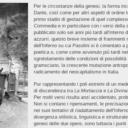
Per le circostanze della genesi, la forma inco
Dante, così come per altri aspetti di ordine t
primo stadio di gestazione di quel compless
Commedia
e in particolare con i versi della
pubblicato solo sei anni più tardi all'intern
azzurri
, questo breve insieme di frammenti ra
dell'Inferno su cui Pasolini si è cimentato a 
poetica o, come come avvenuto più tardi nei 
sgretolamento delle condizioni di possibilità
gramsciano, la crescente mutazione antropolo
radicamento del neocapitalismo in Italia.
Pur rappresentando i poli estremi di un medes
di discendenza tra
La Mortaccia
e
La Divin
Per molti versi risulta anzi accidentato, pro
Non si contano i ripensamenti, le precisazio
nei suoi tentativi di riadattamento dell'Infer
divergenza stilistica, linguistica e strutturale
genesi delle due opere, sono tuttavia i punti