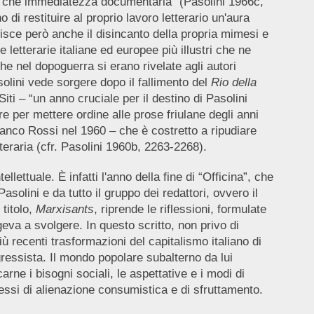
ro che immediatezza documentaria” (Pasolini 1966c,
di restituire al proprio lavoro letterario un'aura
pisce però anche il disincanto della propria mimesi e
 letterarie italiane ed europee più illustri che ne
he nel dopoguerra si erano rivelate agli autori
olini vede sorgere dopo il fallimento del
Rio della
Siti
– “un anno cruciale per il destino di Pasolini
re per mettere ordine alle prose friulane degli anni
anco Rossi nel 1960 – che è costretto a ripudiare
teraria (cfr. Pasolini 1960b, 2263-2268).
ettuale. È infatti l'anno della fine di “Officina”, che
olini e da tutto il gruppo dei redattori, ovvero il
 titolo,
Marxisants
, riprende le riflessioni, formulate
eva a svolgere. In questo scritto, non privo di
 recenti trasformazioni del capitalismo italiano di
ressista. Il mondo popolare subalterno da lui
arne i bisogni sociali, le aspettative e i modi di
ocessi di alienazione consumistica e di sfruttamento.