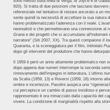
sono messo sulla linea di Verga, di Joyce e di Gadda
920). Si tratta di due posizioni che lasciano davvero 
referenziale nel tentativo di restare ancorato a un mo
sente quindi la necessità di accettare la sua natura di 
hanno problematizzato l'aderenza con il reale. L'avanz
neorealisti e che permettevano una connessione al re
Grana
e dei progetti che si accumulano all'indomani 
narratore” (Siti 2007, XX). Tra questi compaiono
Il l
Quaranta, e la sceneggiatura per il film, intitolato
Puz
dopo gli interventi del produttore che hanno deturpato
Il 1959 è però un anno altamente problematico non solo
dopo appena due numeri interrompe la seconda serie e c
rinnovamento dell'impegno in letteratura. L'ultimo num
da Scalia (1959, 13) e Roversi (1959, 18) intorno alla
ombre e incertezze, Pasolini auspica una “rigenerazio
cui percepisce un cambio di passo insidioso e pervasi
rappresentato è ora minacciato dalla capacità del capit
vivere. La condizione di marginalità rispetto alla sto