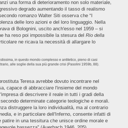
vanzi una forma di deterioramento non solo materiale,
gressivo degrado aumentando il tasso di realismo
o secondo romanzo Walter Siti osserva che “I
lenza delle loro azioni e del loro linguaggio. Nella
brava
di Bolognini, uscito anch'esso nel 1959 – si
che ha reso poi impossibile la stesura del
Rio della
ticolare ne ricava la necessità di allargare lo
vastissima, in questo mondo complesso e antitetico, pieno di casi
rario, alle soglie della sua più grande crisi (Pasolini 1959b, 88).
prostituta Teresa avrebbe dovuto incontrare nel
iosa, capace di abbracciare l'insieme del mondo
mpresa di descrivere il reale in tutti i gradi della
e secondo determinate categorie teologiche e morali.
za distruggere la loro individualità, ma al contrario
edia
, e in particolare dell'Inferno, consente infatti di
 e patire in una tessitura che unisce ordine morale e
regevole bassezza” (Auerbach 1946, 205).