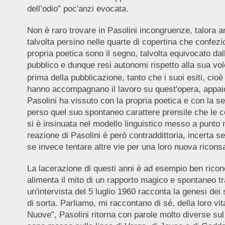
dell’odio” poc'anzi evocata.
Non è raro trovare in Pasolini incongruenze, talora anc
talvolta persino nelle quarte di copertina che confezio
propria poetica sono il segno, talvolta equivocato da
pubblico e dunque resi autonomi rispetto alla sua vol
prima della pubblicazione, tanto che i suoi esiti, cioè
hanno accompagnano il lavoro su quest'opera, appaiono
Pasolini ha vissuto con la propria poetica e con la s
perso quel suo spontaneo carattere prensile che le con
si è insinuata nel modello linguistico messo a punto 
reazione di Pasolini è però contraddittoria, incerta se
se invece tentare altre vie per una loro nuova rico
La lacerazione di questi anni è ad esempio ben riconosc
alimenta il mito di un rapporto magico e spontaneo tra
un'intervista del 5 luglio 1960 racconta la genesi dei
di sorta. Parliamo, mi raccontano di sé, della loro vi
Nuove”, Pasolini ritorna con parole molto diverse sul 