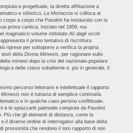
mpiuta e progettuale, la diretta affiliazione a
ematico e stilistico,
La Mortaccia
si colloca al
o corpo a corpo che Pasolini ha instaurato con la
 sua prima cantica. Iniziato nel 1959, ma
o del magmatico volume intitolato
Alì dagli occhi
ppresenta il primo tentativo di riscrittura
più riprese per sottoporre a verifica la propria
testi della
Divina Mimesis
, per ragionare sullo
 della mimesi dopo la crisi del nazionale-popolare
gica delle classi subalterne e, più in generale, il
imo percorso letterario e intellettuale il rapporto
a Mimesis
non è tuttavia di semplice continuità.
blematico e in qualche caso persino conflittuale.
ni e le spiazzanti palinodie compiute da Pasolini
no. Più che gli elementi di distanza, come la
 o il diverso ordine di interrogativi alla base della
 di prossimità che rendono il loro rapporto di non