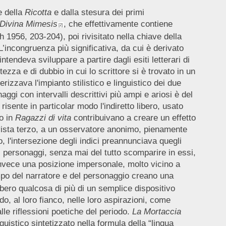
e della
Ricotta
e dalla stesura dei primi
 Divina Mimesis
, che effettivamente contiene
[2]
h 1956, 203-204), poi rivisitato nella chiave della
L’incongruenza più significativa, da cui è derivato
intendeva sviluppare a partire dagli esiti letterari di
zza e di dubbio in cui lo scrittore si è trovato in un
izzava l'impianto stilistico e linguistico dei due
ggi con intervalli descrittivi più ampi e ariosi è del
sente in particolar modo l'indiretto libero, usato
to in
Ragazzi di vita
contribuivano a creare un effetto
 vista terzo, a un osservatore anonimo, pienamente
, l'intersezione degli indici preannunciava quegli
uoi personaggi, senza mai del tutto scomparire in essi,
nvece una posizione impersonale, molto vicino a
 tempo del narratore e del personaggio creano una
bero qualcosa di più di un semplice dispositivo
o, al loro fianco, nelle loro aspirazioni, come
le riflessioni poetiche del periodo.
La Mortaccia
uistico sintetizzato nella formula della “lingua