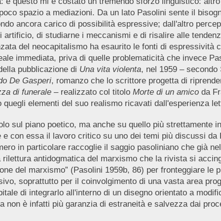
: e questo mi è costato un tremendo sforzo linguistico: alt
poco spazio a mediazioni. Da un lato Pasolini sente il bisogno 
ndo ancora carico di possibilità espressive; dall'altro perce
artificio, di studiarne i meccanismi e di risalire alle tendenze
ata del neocapitalismo ha esaurito le fonti di espressività c
ale immediata, priva di quelle problematicità che invece Pas
della pubblicazione di
Una vita violenta
, nel 1959 – secondo 
odo De Gasperi
, romanzo che lo scrittore progetta di riprende
za di funerale –
realizzato col titolo
Morte di un amico
da Fr
 quegli elementi del suo realismo ricavati dall'esperienza let
 sul piano poetico, ma anche su quello più strettamente intell
on essa il lavoro critico su uno dei temi più discussi da Pas
ero in particolare raccoglie il saggio pasoliniano che già nel
 rilettura antidogmatica del marxismo che la rivista si accing
ne del marxismo” (Pasolini 1959b, 86) per fronteggiare le più
vo, soprattutto per il coinvolgimento di una vasta area prog
ale di integrarlo all'interno di un disegno orientato a modific
ria non è infatti più garanzia di estraneità e salvezza dai pr