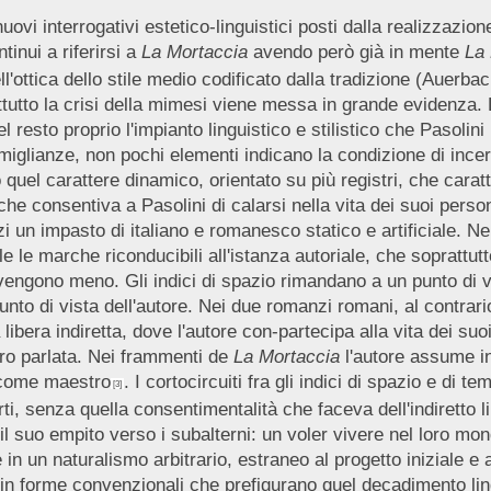
vi interrogativi estetico-linguistici posti dalla realizzazion
ntinui a riferirsi a
La
Mortaccia
avendo però già in mente
La
ll'ottica dello stile medio codificato dalla tradizione (Auerbac
ttutto la crisi della mimesi viene messa in grande evidenza. 
el resto proprio l'impianto linguistico e stilistico che Pasolini 
iglianze, non pochi elementi indicano la condizione di incerte
uel carattere dinamico, orientato su più registri, che caratter
he consentiva a Pasolini di calarsi nella vita dei suoi persona
n impasto di italiano e romanesco statico e artificiale. Ne ri
le le marche riconducibili all'istanza autoriale, che soprattut
o, vengono meno. Gli indici di spazio rimandano a un punto di
to di vista dell'autore. Nei due romanzi romani, al contrario
a libera indiretta, dove l'autore con-partecipa alla vita dei s
oro parlata. Nei frammenti de
La
Mortaccia
l'autore assume i
e come maestro
. I cortocircuiti fra gli indici di spazio e di
[3]
 senza quella consentimentalità che faceva dell'indiretto li
l suo empito verso i subalterni: un voler vivere nel loro mond
n un naturalismo arbitrario, estraneo al progetto iniziale e al
ce in forme convenzionali che prefigurano quel decadimento ling