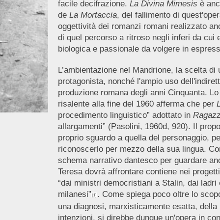
facile decifrazione.
La Divina Mimesis
è anch
de
La
Mortaccia
, del fallimento di quest'ope
oggettività dei romanzi romani realizzato an
di quel percorso a ritroso negli inferi da cui
biologica e passionale da volgere in espressi
L’ambientazione nel Mandrione, la scelta di
protagonista, nonché l'ampio uso dell'indiret
produzione romana degli anni Cinquanta. Lo 
risalente alla fine del 1960 afferma che per
procedimento linguistico” adottato in
Ragazzi
allargamenti” (Pasolini, 1960d, 920). Il propos
proprio sguardo a quella del personaggio, pe
riconoscerlo per mezzo della sua lingua. C
schema narrativo dantesco per guardare anche
Teresa dovrà affrontare contiene nei progett
“dai ministri democristiani a Stalin, dai ladr
milanesi”
. Come spiega poco oltre lo scopo
[1]
una diagnosi, marxisticamente esatta, della
intenzioni, si direbbe dunque un'opera in co