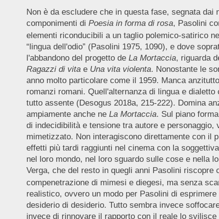
Non è da escludere che in questa fase, segnata dai nuo
componimenti di
Poesia in forma di rosa
, Pasolini co
elementi riconducibili a un taglio polemico-satirico ne
“lingua dell'odio” (Pasolini 1975, 1090), e dove sopra
l'abbandono del progetto de
La Mortaccia
, riguarda d
Ragazzi di vita
e
Una vita violenta
. Nonostante le som
anno molto particolare come il 1959. Manca anzitutto q
romanzi romani. Quell'alternanza di lingua e dialetto c
tutto assente (Desogus 2018a, 215-222). Domina anzi u
ampiamente anche ne
La
Mortaccia
. Sul piano forma
di indecidibilità e tensione tra autore e personaggi
mimetizzato. Non interagiscono direttamente con il pun
effetti più tardi raggiunti nel cinema con la soggettiv
nel loro mondo, nel loro sguardo sulle cose e nella l
Verga, che del resto in quegli anni Pasolini riscopr
compenetrazione di mimesi e diegesi, ma senza scarti,
realistico, ovvero un modo per Pasolini di esprimere i
desiderio di desiderio. Tutto sembra invece soffocare i
invece di rinnovare il rapporto con il reale lo svilis