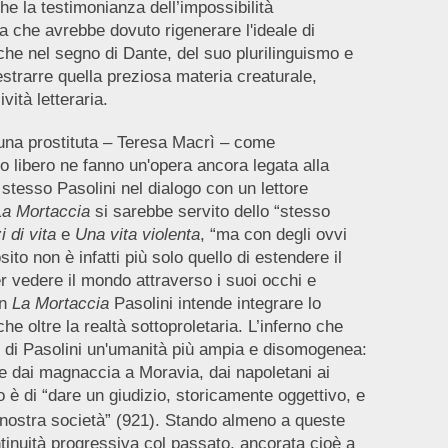
e la testimonianza dell’impossibilità
ra che avrebbe dovuto rigenerare l'ideale di
che nel segno di Dante, del suo plurilinguismo e
 estrarre quella preziosa materia creaturale,
vità letteraria.
 una prostituta – Teresa Macrì – come
to libero ne fanno un'opera ancora legata alla
stesso Pasolini nel dialogo con un lettore
La Mortaccia
si sarebbe servito dello “stesso
 di vita
e
Una vita violenta
, “ma con degli ovvi
ito non è infatti più solo quello di estendere il
r vedere il mondo attraverso i suoi occhi e
on
La Mortaccia
Pasolini intende integrare lo
 oltre la realtà sottoproletaria. L’inferno che
i di Pasolini un'umanità più ampia e disomogenea:
i e dai magnaccia a Moravia, dai napoletani ai
 è di “dare un giudizio, storicamente oggettivo, e
 nostra società” (921). Stando almeno a queste
ntinuità progressiva col passato, ancorata cioè a