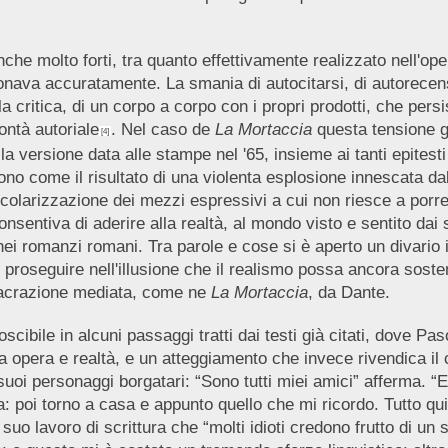
he molto forti, tra quanto effettivamente realizzato nell'opera
nava accuratamente. La smania di autocitarsi, di autorecensirsi
lla critica, di un corpo a corpo con i propri prodotti, che p
ontà autoriale
. Nel caso de
La Mortaccia
questa tensione g
[4]
 la versione data alle stampe nel '65, insieme ai tanti epites
 come il risultato di una violenta esplosione innescata dall
ecolarizzazione dei mezzi espressivi a cui non riesce a porre 
sentiva di aderire alla realtà, al mondo visto e sentito dai s
nei romanzi romani. Tra parole e cose si è aperto un divario
 proseguire nell'illusione che il realismo possa ancora sostene
nsacrazione mediata, come ne
La Mortaccia
, da Dante.
ibile in alcuni passaggi tratti dai testi già citati, dove Paso
 opera e realtà, e un atteggiamento che invece rivendica il ca
 suoi personaggi borgatari: “Sono tutti miei amici” afferma. 
ta: poi torno a casa e appunto quello che mi ricordo. Tutto qu
suo lavoro di scrittura che “molti idioti credono frutto di un 