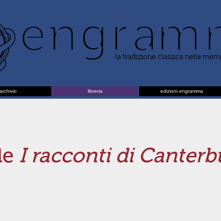
archivio
libreria
edizioni engramma
 de
I racconti di Canterb