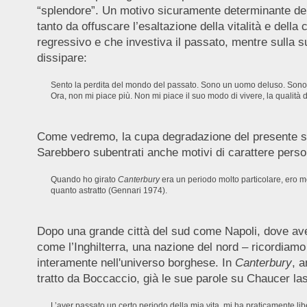
“splendore”. Un motivo sicuramente determinante dell'
tanto da offuscare l’esaltazione della vitalità e dell
regressivo e che investiva il passato, mentre sulla
dissipare:
Sento la perdita del mondo del passato. Sono un uomo deluso. Sono se
Ora, non mi piace più. Non mi piace il suo modo di vivere, la qualità 
Come vedremo, la cupa degradazione del presente si s
Sarebbero subentrati anche motivi di carattere person
Quando ho girato
Canterbury
era un periodo molto particolare, ero mo
quanto astratto (Gennari 1974).
Dopo una grande città del sud come Napoli, dove a
come l’Inghilterra, una nazione del nord – ricordiam
interamente nell'universo borghese. In
Canterbury
, a
tratto da Boccaccio, già le sue parole su Chaucer lasci
L’aver passato un certo periodo della mia vita, mi ha praticamente lib