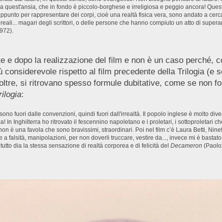
 da quest'ansia, che in fondo è piccolo-borghese e irreligiosa e peggio ancora! Ques
 appunto per rappresentare dei corpi, cioè una realtà fisica vera, sono andato a cercar
reali... magari degli scrittori, o delle persone che hanno compiuto un atto di super
1972).
e e dopo la realizzazione del film e non è un caso perché
ù considerevole rispetto al film precedente della Trilogia (e 
noltre, si ritrovano spesso formule dubitative, come se non fo
rilogia
:
è sono fuori dalle convenzioni, quindi fuori dall'irrealtà. Il popolo inglese è molto
a! In Inghilterra ho ritrovato il fescennino napoletano e i proletari, i sottoproletari c
on è una favola che sono bravissimi, straordinari. Poi nel film c’è Laura Betti, Nine
ere a falsità, manipolazioni, per non doverli truccare, vestire da..., invece mi è basta
tto dia la stessa sensazione di realtà corporea e di felicità del
Decameron
(Paoloz