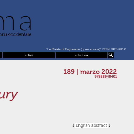
"La Rivista di Engramma (open access)" ISSN 1826-901X
in fieri
colophon
189 | marzo 2022
97888948401
ury
English abstract