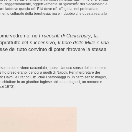
to, soggettivamente, oggettivamente, la “gioiosità” del
Decameron
e
e laddove questa c'è. E là dove c'è, c'è gioia: nel proletariato,
amento culturale della borghesia, ma è indubbio che questa realtà la
, come vedremo, ne
I racconti di Canterbury
, la
soprattutto del successivo,
Il fiore delle Mille e una
sse del tutto convinto di poter ritrovare la stessa
 diverso da come viene raccontato; questo famoso senso dell’umorismo,
he ho preso erano identici a quelli di Napoli. Per interpretare dei
tto Davoli e Franco Citti, cioè i personaggi in un certo senso magici,
to schiaffare in un giardino inglese abitato da inglesi, un romano e
zi 1972).