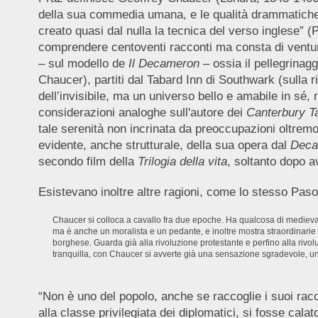
della sua commedia umana, e le qualità drammatiche ch
creato quasi dal nulla la tecnica del verso inglese” 
comprendere centoventi racconti ma consta di ventuno
– sul modello de
Il Decameron
– ossia il pellegrinag
Chaucer), partiti dal Tabard Inn di Southwark (sulla r
dell’invisibile, ma un universo bello e amabile in s
considerazioni analoghe sull'autore dei
Canterbury T
tale serenità non incrinata da preoccupazioni oltrem
evidente, anche strutturale, della sua opera dal
Dec
secondo film della
Trilogia della vita
,
soltanto dopo a
Esistevano inoltre altre ragioni, come lo stesso Pasoli
Chaucer si colloca a cavallo fra due epoche. Ha qualcosa di medieval
ma è anche un moralista e un pedante, e inoltre mostra straordinarie
borghese. Guarda già alla rivoluzione protestante e perfino alla riv
tranquilla, con Chaucer si avverte già una sensazione sgradevole, una 
“Non è uno del popolo, anche se raccoglie i suoi racc
alla classe privilegiata dei diplomatici, si fosse cala