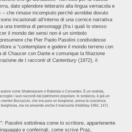
ra, dato splendore letterario alla lingua vernacola e
s
– che rimase incompiuto perché avrebbe dovuto
 sono incastonati all'interno di una cornice narrativa
a una trentina di personaggi (fra i quali lo stesso
aucer il mondo dei sensi non è un simbolo
uò presumere che Pier Paolo Pasolini condividesse
rittore a “contemplare e godere il mondo terreno con
tà di Chaucer con Dante e comunque la filiazione
pirazione de
I racconti di Canterbury
(1972), il
un autore come Shakespeare o Rabelais o Cervantes. È un realista,
coglie i suoi racconti dal patrimonio popolare. In sostanza, è già un
 Ma mentre Boccaccio, che era pure un borghese, aveva la coscienza
ella borghesia, ma ne presente anche il marciume (Halliday 1992, 147).
: Pasolini sottolinea come lo scrittore, appartenente
 linguaggio e conferirgli, come scrive Praz,