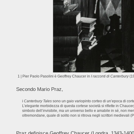
1 | Pier Paolo Pasolini è Geoffrey Chaucer in
I racconti di Canterbury
(1
Secondo Mario Praz,
i
Canterbury Tales
sono un gaio variopinto corteo di un’epoca di cortei,
L’elegante morbidezza di questa cortese società si riflette in Chaucer, e
simbolo dell’invisibile, ma un universo bello e amabile in sé, non me
oltremondane, quale di solito non si ritrova negli scrittori medievali (
Praz definisce Geoffrey Chaucer (Londra, 1343-1400), 