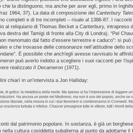
e la distinguono, ma anche per aver egli, primo in Inghilter
(Praz 1964, 37). La data di composizione dei
Canterbury Tale
 completi e di tre incompleti – risale
al 1386-87. I racconti
gio al reliquiario di Thomas Becket a Canterbury, intrapreso d
iva destra del Tamigi di fronte alla City di Londra). “Pel Ch
é, non menomato dal fatto d’essere terrestre e caduco”: si p
ales
e che trovasse delle consonanze nell’attitudine dello sc
ondane”. È possibile che anch'egli avesse ravvisato le affini
ameron
può averlo indotto a scegliere i suoi racconti per l'is
vere realizzato
Il Decameron
(1971).
ni chiarì in un’intervista a Jon Halliday:
e, di gotico: la metafisica della morte. Ma spesso si ha l’impressione di leggere 
 intuizioni. Ha ancora un piede nel Medioevo, ma non è uno del popolo, anche se rac
oluzione liberale, nella misura in cui i due fenomeni si combineranno in Cromwell.
coscienza turbata e infelice. Chaucer presagisce tutte le vittorie, tutti i trionfi d
onti dal patrimonio popolare. In sostanza, è già un borghese”
to nella cultura cosiddetta subalterna al punto da adottarne il