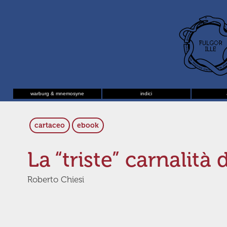
warburg & mnemosyne
indici
cartaceo
ebook
La “triste” carnalità
Roberto Chiesi