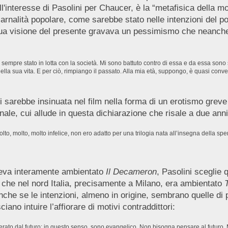
interesse di Pasolini per Chaucer, è la “metafisica della mor
a carnalità popolare, come sarebbe stato nelle intenzioni del 
 sua visione del presente gravava un pessimismo che neanch
mpre stato in lotta con la società. Mi sono battuto contro di essa e da essa sono
della sua vita. E per ciò, rimpiango il passato. Alla mia età, suppongo, è quasi conv
arebbe insinuata nel film nella forma di un erotismo greve 
ale, cui allude in questa dichiarazione che risale a due anni
lto, molto, molto infelice, non ero adatto per una trilogia nata all’insegna della sp
veva interamente ambientato
Il Decameron
, Pasolini sceglie
o che nel nord Italia, precisamente a Milano, era ambientato
nche se le intenzioni, almeno in origine, sembrano quelle di 
ano intuire l’affiorare di motivi contraddittori:
erato dal futuro; in questo senso, sono evangelico. Non bisogna pensare al futuro. Mi