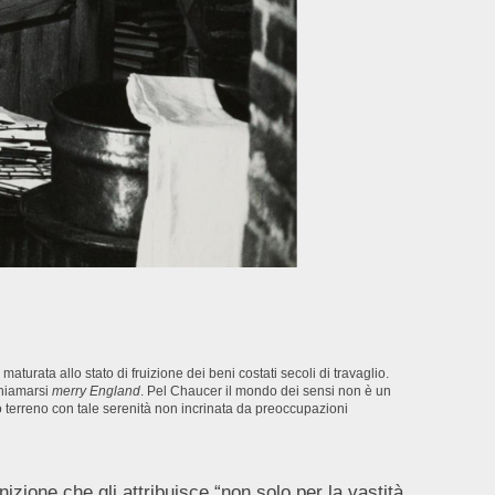
aturata allo stato di fruizione dei beni costati secoli di travaglio.
 chiamarsi
merry England
. Pel Chaucer il mondo dei sensi non è un
o terreno con tale serenità non incrinata da preoccupazioni
zione che gli attribuisce “non solo per la vastità