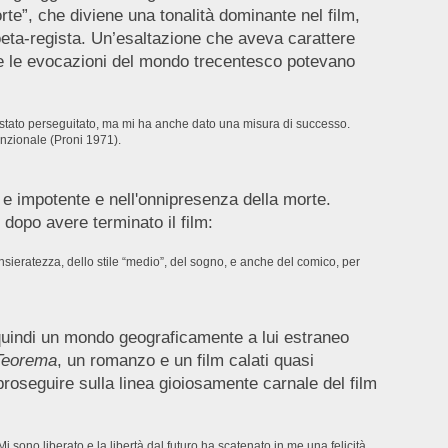
te”, che diviene una tonalità dominante nel film,
poeta-regista. Un’esaltazione che aveva carattere
e le evocazioni del mondo trecentesco potevano
 stato perseguitato, ma mi ha anche dato una misura di successo.
enzionale (Proni 1971).
e impotente e nell'onnipresenza della morte.
 dopo avere terminato il film:
ensieratezza, dello stile “medio”, del sogno, e anche del comico, per
 quindi un mondo geograficamente a lui estraneo
Teorema
, un romanzo e un film calati quasi
proseguire sulla linea gioiosamente carnale del film
 sono liberato e la libertà dal futuro ha scatenato in me una felicità