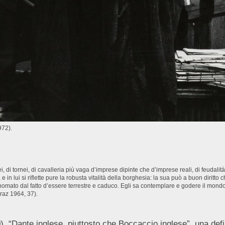
972).
 di tornei, di cavalleria più vaga d’imprese dipinte che d’imprese reali, di feudalità m
 in lui si riflette pure la robusta vitalità della borghesia: la sua può a buon diritto
nomato dal fatto d’essere terrestre e caduco. Egli sa contemplare e godere il mond
Praz 1964, 37).
“Dante inglese, piuttosto che Boccaccio inglese”, una defini