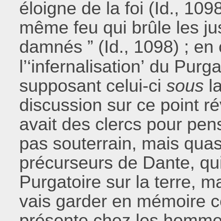
éloigne de la foi (Id., 10
même feu qui brûle les ju
damnés ” (Id., 1098) ; en c
l’‘infernalisation’ du Purga
supposant celui-ci
sous
la
discussion sur ce point rév
avait des clercs pour pens
pas souterrain, mais quas
précurseurs de Dante, qui
Purgatoire sur la terre, ma
vais garder en mémoire ce
présente chez les homme