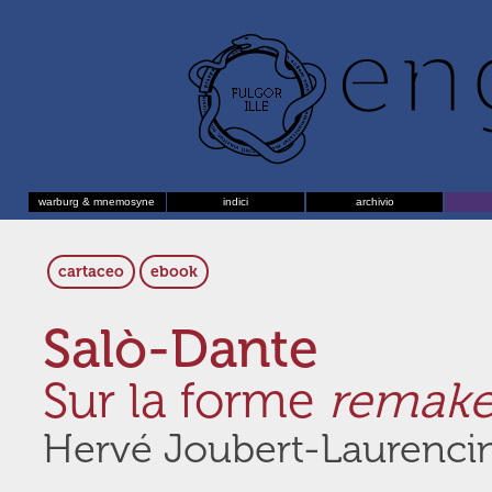
warburg & mnemosyne
indici
archivio
cartaceo
ebook
Salò-Dante
Sur la forme
remak
Hervé Joubert-Laurenci