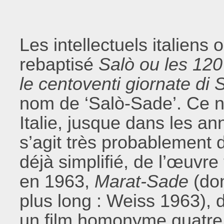
Les intellectuels italiens o
rebaptisé
Salò ou les 12
le centoventi giornate d
nom de ‘Salò-Sade’. Ce n
Italie, jusque dans les an
s’agit très probablement 
déjà simplifié, de l’œuvre
en 1963,
Marat-Sade
(don
plus long : Weiss 1963), d
un film homonyme quatre 