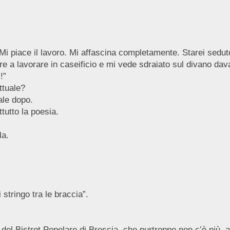
Mi piace il lavoro. Mi affascina completamente. Starei sedut
 a lavorare in caseificio e mi vede sdraiato sul divano davan
!”
ttuale?
uale dopo.
tutto la poesia.
la.
 stringo tra le braccia”.
del Bistrot Popolare di Brescia, che purtroppo non c’è più, al