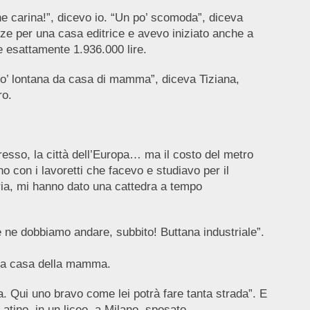
he carina!”, dicevo io. “Un po’ scomoda”, diceva
zze per una casa editrice e avevo iniziato anche a
e esattamente 1.936.000 lire.
n po’ lontana da casa di mamma”, diceva Tiziana,
ro.
gresso, la città dell’Europa… ma il costo del metro
 con i lavoretti che facevo e studiavo per il
ria, mi hanno dato una cattedra a tempo
ne dobbiamo andare, subbito! Buttana industriale”.
lla casa della mamma.
a. Qui uno bravo come lei potrà fare tanta strada”. E
Latino, in un liceo, a Milano, sposato.