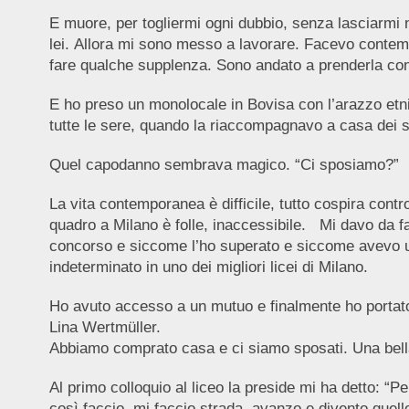
E muore, per togliermi ogni dubbio, senza lasciarmi n
lei. Allora mi sono messo a lavorare. Facevo contempo
fare qualche supplenza. Sono andato a prenderla co
E ho preso un monolocale in Bovisa con l’arazzo etni
tutte le sere, quando la riaccompagnavo a casa dei su
Quel capodanno sembrava magico. “Ci sposiamo?” Ar
La vita contemporanea è difficile, tutto cospira contr
quadro a Milano è folle, inaccessibile. Mi davo da fa
concorso e siccome l’ho superato e siccome avevo un
indeterminato in uno dei migliori licei di Milano.
Ho avuto accesso a un mutuo e finalmente ho portato
Lina Wertmüller.
Abbiamo comprato casa e ci siamo sposati. Una bella
Al primo colloquio al liceo la preside mi ha detto: “
così faccio, mi faccio strada, avanzo e divento quell