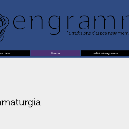
archivio
libreria
edizioni engramma
mmaturgia