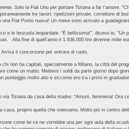
iente. Solo la Fiat Uno per portare Tiziana a far l’amore. “C
raneamente tre lavori: ripetizioni private, correttore di bo
n una Fiat Punto nuova! Un mese sono arrivato a guadagnar
co e le lenzuola leopardate. “È bellissima!”, dicevo io. “U
oi. Alla fine di quell’anno il 1.936.000 lire divenne mille eu
riva il concorsone per entrare di ruolo.
o chi non ha capitali, specialmente a Milano, la città del pro
re come un matto. Mettevo i soldi da parte giorno dopo giorno
 punteggio molto alto e siccome ero tra i primi in graduato
 via Tiziana da casa della madre: “Amunì, femmena! Ora ce 
 casa, proprio quella che volevamo. Molto più in centro de
Persone come lei ce ne vorrebbe una per ogni aula della scuol
o che ho sempre sognato di essere: professore di Italiano e 