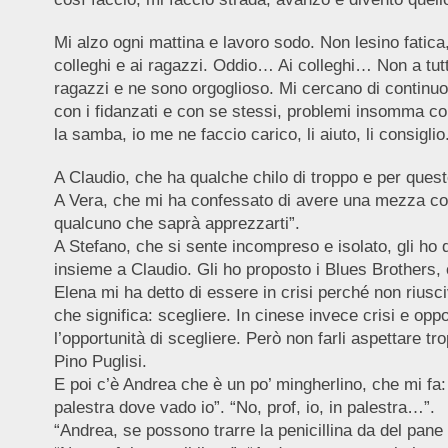
Mi alzo ogni mattina e lavoro sodo. Non lesino fatica
colleghi e ai ragazzi. Oddio… Ai colleghi… Non a tut
ragazzi e ne sono orgoglioso. Mi cercano di continuo,
con i fidanzati e con se stessi, problemi insomma con
la samba, io me ne faccio carico, li aiuto, li consigli
A Claudio, che ha qualche chilo di troppo e per questo
A Vera, che mi ha confessato di avere una mezza cotta
qualcuno che saprà apprezzarti”.
A Stefano, che si sente incompreso e isolato, gli ho 
insieme a Claudio. Gli ho proposto i Blues Brothers, 
Elena mi ha detto di essere in crisi perché non riusci
che significa: scegliere. In cinese invece crisi e opp
l’opportunità di scegliere. Però non farli aspettare 
Pino Puglisi.
E poi c’è Andrea che è un po’ mingherlino, che mi fa: “
palestra dove vado io”. “No, prof, io, in palestra…”.
“Andrea, se possono trarre la penicillina da del pane