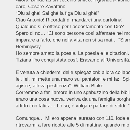
caro, Cesare Zavattini:
“Diu al ghè! Sal ghè la figa Diu al ghè!”
Ciao Antonio! Ricordati di mandarci una cartolina!
Qualcuno si è offeso per l’accostamento con Dio?
Spero di no… “Ci sono persone così affamate nel mon
imparare a farlo, che nella vita non si sa mai… “Sia
Hemingway
Ho sempre amato la poesia. La poesia e le citazioni.
Tiziana l'ho conquistata così. Eravamo all’Università
È venuta a chiedermi delle spiegazioni: allora collab
lei, lei, mi mette una mano sui pantaloni e mi fa: “S
agisce, alleva pestilenza”. William Blake.
Corremmo a far l’amore in uno sgabuzzino della bibliot
erano una cosa nuova, veniva da una famiglia borghe
affitto con fatica… Lo so, è volgare parlare di soldi
Comunque… Mi ero appena laureato con 110, lode e p
ritrovarmi a fare ricotte alle 5 di mattina, quando mi