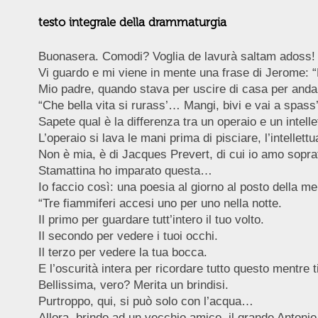
testo integrale della drammaturgia
Buonasera. Comodi? Voglia de lavurà saltam adoss!
Vi guardo e mi viene in mente una frase di Jerome: “
Mio padre, quando stava per uscire di casa per andare
“Che bella vita si rurass’… Mangi, bivi e vai a spass’
Sapete qual è la differenza tra un operaio e un intelle
L’operaio si lava le mani prima di pisciare, l’intellett
Non è mia, è di Jacques Prevert, di cui io amo soprat
Stamattina ho imparato questa…
Io faccio così: una poesia al giorno al posto della me
“Tre fiammiferi accesi uno per uno nella notte.
Il primo per guardare tutt’intero il tuo volto.
Il secondo per vedere i tuoi occhi.
Il terzo per vedere la tua bocca.
E l’oscurità intera per ricordare tutto questo mentre ti
Bellissima, vero? Merita un brindisi.
Purtroppo, qui, si può solo con l’acqua…
Allora, brindo ad un vecchio amico, il grande Antonio 