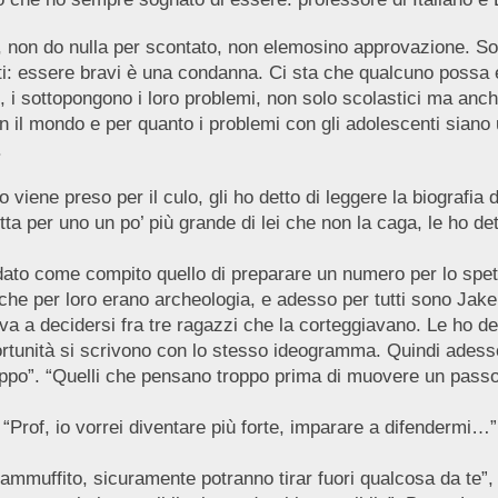
, non do nulla per scontato, non elemosino approvazione. Sono
ti: essere bravi è una condanna. Ci sta che qualcuno possa 
 i sottopongono i loro problemi, non solo scolastici ma anche 
 il mondo e per quanto i problemi con gli adolescenti siano u
o.
 viene preso per il culo, gli ho detto di leggere la biografia
 per uno un po’ più grande di lei che non la caga, le ho dett
dato come compito quello di preparare un numero per lo spettac
che per loro erano archeologia, e adesso per tutti sono Jake 
va a decidersi fra tre ragazzi che la corteggiavano. Le ho det
ortunità si scrivono con lo stesso ideogramma. Quindi adesso 
troppo”. “Quelli che pensano troppo prima di muovere un passo
Prof, io vorrei diventare più forte, imparare a difendermi…”. 
 ammuffito, sicuramente potranno tirar fuori qualcosa da te”