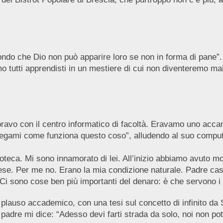
do che Dio non può apparire loro se non in forma di pane”.
mo tutti apprendisti in un mestiere di cui non diventeremo m
.
oravo con il centro informatico di facoltà. Eravamo uno accant
piegami come funziona questo coso”, alludendo al suo compute
eca. Mi sono innamorato di lei. All’inizio abbiamo avuto molte
se. Per me no. Erano la mia condizione naturale. Padre casa
. “Ci sono cose ben più importanti del denaro: è che servono 
lauso accademico, con una tesi sul concetto di infinito da
o padre mi dice: “Adesso devi farti strada da solo, noi non p