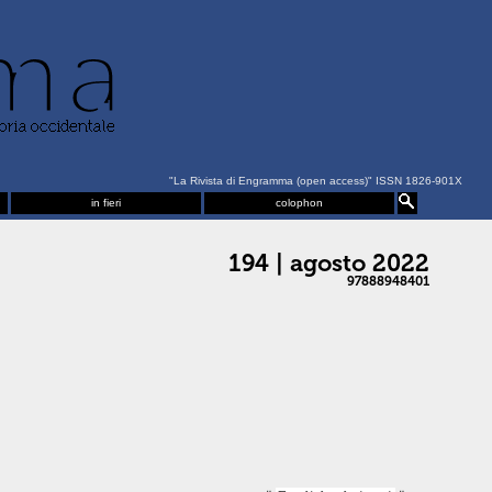
"La Rivista di Engramma (open access)" ISSN 1826-901X
in fieri
colophon
194 | agosto 2022
97888948401