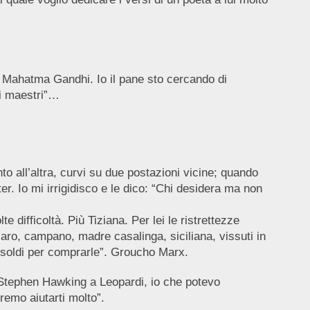
 Mahatma Gandhi. Io il pane sto cercando di
ai maestri”…
o all’altra, curvi su due postazioni vicine; quando
r. Io mi irrigidisco e le dico: “Chi desidera ma non
 difficoltà. Più Tiziana. Per lei le ristrettezze
ro, campano, madre casalinga, siciliana, vissuti in
i soldi per comprarle”. Groucho Marx.
 Stephen Hawking a Leopardi, io che potevo
otremo aiutarti molto”.