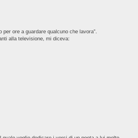
o per ore a guardare qualcuno che lavora”.
ti alla televisione, mi diceva:
 quale voglio dedicare i versi di un poeta a lui molto