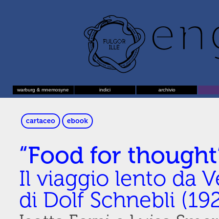
warburg & mnemosyne
indici
archivio
cartaceo
ebook
“Food for thought
Il viaggio lento da V
di Dolf Schnebli (1