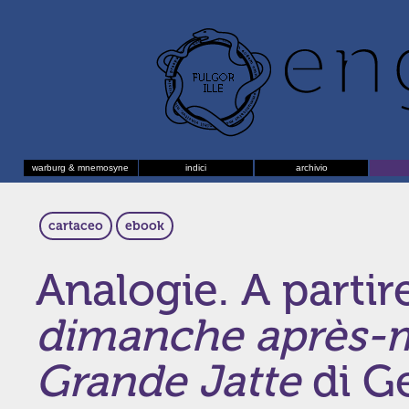
warburg & mnemosyne
indici
archivio
cartaceo
ebook
Analogie. A parti
dimanche après-mid
Grande Jatte
di G