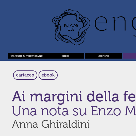
warburg & mnemosyne
indici
archivio
cartaceo
ebook
Ai margini della f
Una nota su Enzo M
Anna Ghiraldini