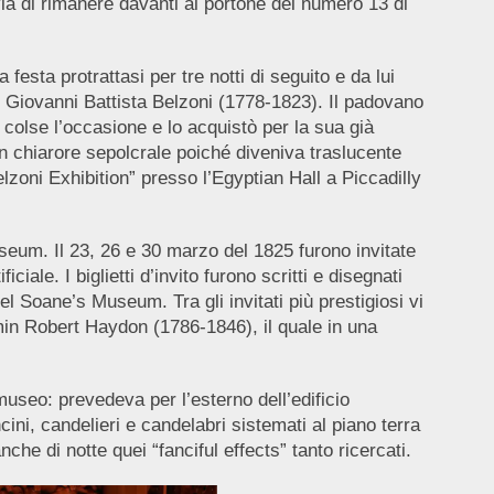
ia di rimanere davanti al portone del numero 13 di
sta protrattasi per tre notti di seguito e da lui
no Giovanni Battista Belzoni (1778-1823). Il padovano
 colse l’occasione e lo acquistò per la sua già
un chiarore sepolcrale poiché diveniva traslucente
lzoni Exhibition” presso l’Egyptian Hall a Piccadilly
seum. Il 23, 26 e 30 marzo del 1825 furono invitate
iale. I biglietti d’invito furono scritti e disegnati
del Soane’s Museum. Tra gli invitati più prestigiosi vi
min Robert Haydon (1786-1846), il quale in una
museo: prevedeva per l’esterno dell’edificio
ini, candelieri e candelabri sistemati al piano terra
he di notte quei “fanciful effects” tanto ricercati.