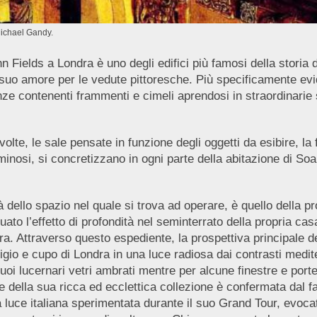
Michael Gandy.
Fields a Londra è uno degli edifici più famosi della storia d
e il suo amore per le vedute pittoresche. Più specificamente evid
nze contenenti frammenti e cimeli aprendosi in straordinar
 volte, le sale pensate in funzione degli oggetti da esibire, la 
 luminosi, si concretizzano in ogni parte della abitazione di S
à dello spazio nel quale si trova ad operare, è quello della p
o l’effetto di profondità nel seminterrato della propria cas
mbra. Attraverso questo espediente, la prospettiva principale
io e cupo di Londra in una luce radiosa dai contrasti mediter
oi lucernari vetri ambrati mentre per alcune finestre e porte 
 della sua ricca ed ecclettica collezione è confermata dal fat
luce italiana sperimentata durante il suo Grand Tour, evocata c