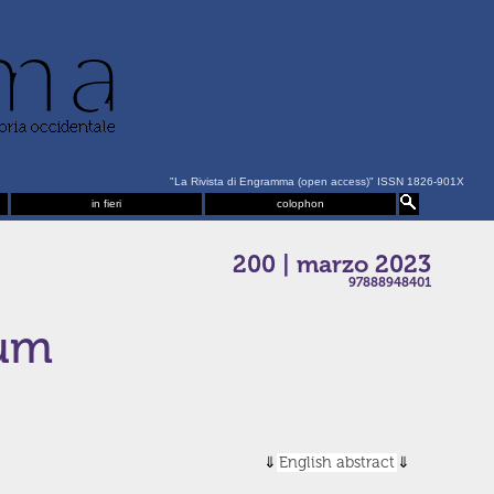
"La Rivista di Engramma (open access)" ISSN 1826-901X
in fieri
colophon
200 | marzo 2023
97888948401
eum
English abstract