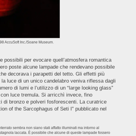
6-98 AccuSoft Inc./Soane Museum.
luce possibili per evocare quell’atmosfera romantica
nnero poste alcune lampade che rendevano possibile
 decorava i parapetti del tetto. Gli effetti più
 la luce di un unico candelabro veniva riflessa dagli
mero di lumi e l’utilizzo di un “large looking glass”
con luce tremula. Si arricchì invece, fino
ici di bronzo e polveri fosforescenti. La curatrice
ion of the Sarcophagus of Seti I” pubblicato nel
terrato sembra non siano stati affatto illuminati ma intorno al
i stagnola laccata. È possibile che alcune di queste lampade fossero