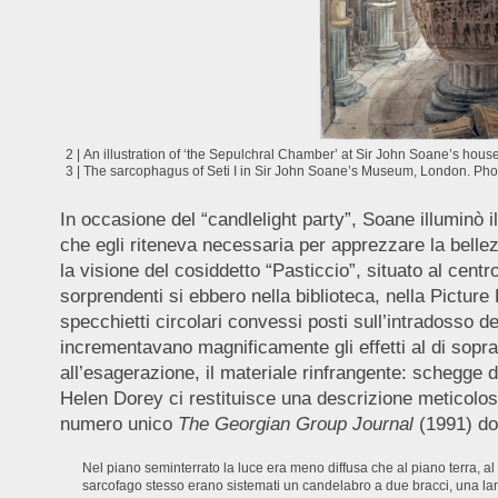
2 | An illustration of ‘the Sepulchral Chamber’ at Sir John Soane’s h
3 | The sarcophagus of Seti I in Sir John Soane’s Museum, London. 
In occasione del “candlelight party”, Soane illuminò il
che egli riteneva necessaria per apprezzare la belle
la visione del cosiddetto “Pasticcio”, situato al cent
sorprendenti si ebbero nella biblioteca, nella Picture
specchietti circolari convessi posti sull’intradosso de
incrementavano magnificamente gli effetti al di sopra
all’esagerazione, il materiale rinfrangente: schegge di 
Helen Dorey ci restituisce una descrizione meticolosa
numero unico
The Georgian Group Journal
(1991) do
Nel piano seminterrato la luce era meno diffusa che al piano terra, al 
sarcofago stesso erano sistemati un candelabro a due bracci, una lamp