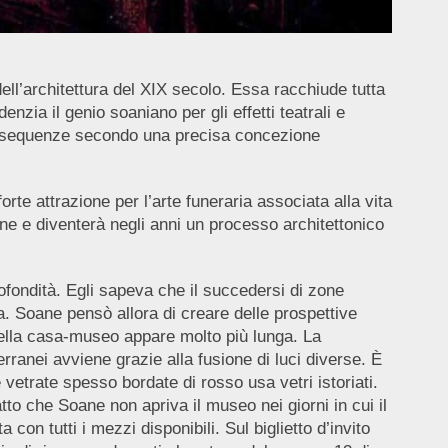
ell’architettura del XIX secolo. Essa racchiude tutta
enzia il genio soaniano per gli effetti teatrali e
ie sequenze secondo una precisa concezione
forte attrazione per l’arte funeraria associata alla vita
oane e diventerà negli anni un processo architettonico
rofondità. Egli sapeva che il succedersi di zone
a. Soane pensò allora di creare delle prospettive
 della casa-museo appare molto più lunga. La
ranei avviene grazie alla fusione di luci diverse. È
vetrate spesso bordate di rosso usa vetri istoriati.
to che Soane non apriva il museo nei giorni in cui il
on tutti i mezzi disponibili. Sul biglietto d’invito