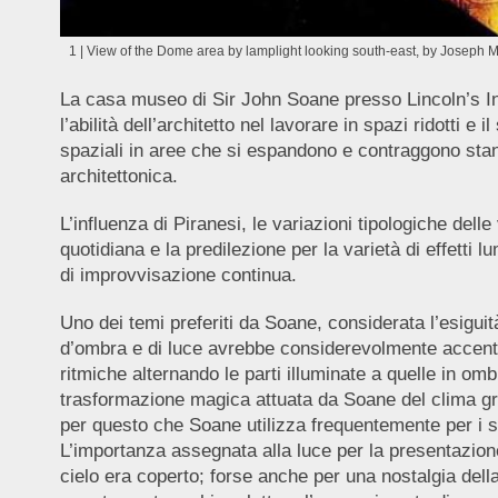
1 | View of the Dome area by lamplight looking south-east, by Joseph 
La casa museo di Sir John Soane presso Lincoln’s Inn 
l’abilità dell’architetto nel lavorare in spazi ridotti 
spaziali in aree che si espandono e contraggono sta
architettonica.
L’influenza di Piranesi, le variazioni tipologiche delle
quotidiana e la predilezione per la varietà di effetti
di improvvisazione continua.
Uno dei temi preferiti da Soane, considerata l’esiguit
d’ombra e di luce avrebbe considerevolmente accentuat
ritmiche alternando le parti illuminate a quelle in o
trasformazione magica attuata da Soane del clima grig
per questo che Soane utilizza frequentemente per i su
L’importanza assegnata alla luce per la presentazione
cielo era coperto; forse anche per una nostalgia della 