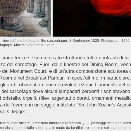
ouse, viewed from the head of the sarcophagus, 8 September 1825. Photograph: 199
Photograph: Mac Mac/Soane Museum.
 piano terra e il seminterrato sfruttando tutti i contrasti di 
zza del sarcofago. Fuori dalle finestre del Dining Room, ve
ro del Monument Court, e di un’altra composizione scultorea che
 Room e nel Breakfast Parlour. In quest’ultimo, in particolare,
gli archi ribassati in innumerevoli direzioni. L’aumento del nu
 del sarcofago dove alcuni lampadari perdenti rischiaravano 
cristallo, orpelli, rilievi argentati o dorati, ornamenti metall
 dell’evento in un saggio intitolato “Sir John Soane’s Aquisit
ve si legge:
fine di intensificare l’atmosfera funerea e romantica. (…) I passaggi del piano semin
ada con piedistallo schermata in modo da far riflettere la luce e sette lanterne d