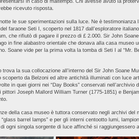
resentarsi in caso di maltempo. Chi avesse avuto la proterv
rebbe ricevuto risposta.
e le sue sperimentazioni sulla luce. Ne è testimonianza la fe
del faraone Seti I, scoperto nel 1817 dall’esploratore italia
m, che rifiutò di pagare il prezzo di £ 2.000. Sir John Soane
fago in fine alabastro orientale che donava alla casa museo 
. Soane vide per la prima volta la tomba di Seti I al “Mr. Be
o trova la sua collocazione all’interno del Sir John Soane Mu
coperto da Belzoni ed altre antichità illuminati con luce artific
 svolte in quei giorni nei “Day Books” conservati nell’archivio 
i pittori Joseph Mallord William Turner (1775-1851) e Benja
nto.
tanze della casa museo è tuttora conservato negli archivi del 
glass barrel lamps” e per gli interni centootto lumi, lampionc
i ogni singola sorgente di luce affinché si raggiungessero anc