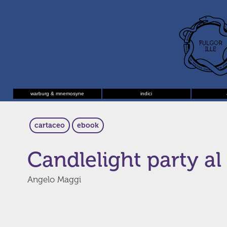
warburg & mnemosyne
indici
cartaceo
ebook
Candlelight party a
Angelo Maggi