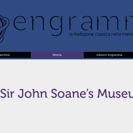
archivio
libreria
edizioni engramma
l Sir John Soane’s Mus