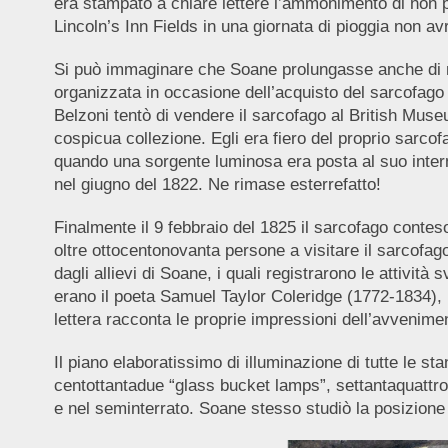
era stampato a chiare lettere l’ammonimento di non p
Lincoln’s Inn Fields in una giornata di pioggia non av
Si può immaginare che Soane prolungasse anche di nott
organizzata in occasione dell’acquisto del sarcofago 
Belzoni tentò di vendere il sarcofago al British Museu
cospicua collezione. Egli era fiero del proprio sarco
quando una sorgente luminosa era posta al suo interno
nel giugno del 1822. Ne rimase esterrefatto!
Finalmente il 9 febbraio del 1825 il sarcofago contes
oltre ottocentonovanta persone a visitare il sarcofago s
dagli allievi di Soane, i quali registrarono le attività
erano il poeta Samuel Taylor Coleridge (1772-1834), 
lettera racconta le proprie impressioni dell’avvenime
Il piano elaboratissimo di illuminazione di tutte le s
centottantadue “glass bucket lamps”, settantaquattro “
e nel seminterrato. Soane stesso studiò la posizione d